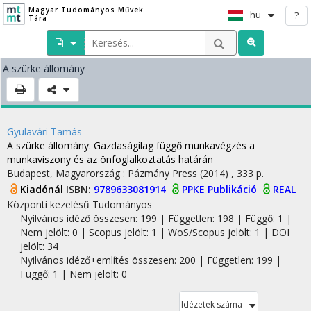
Magyar Tudományos Művek
hu
?
Tára
A szürke állomány
Gyulavári Tamás
A szürke állomány
: Gazdaságilag függő munkavégzés a
munkaviszony és az önfoglalkoztatás határán
Budapest, Magyarország :
Pázmány Press
(2014)
,
333 p.
Kiadónál
ISBN:
9789633081914
PPKE Publikáció
REAL
Központi kezelésű
Tudományos
Nyilvános idéző összesen: 199
| Független: 198 | Függő: 1 |
Nem jelölt: 0 | Scopus jelölt: 1 | WoS/Scopus jelölt: 1 | DOI
jelölt: 34
Nyilvános idéző+említés összesen: 200
| Független: 199 |
Függő: 1 | Nem jelölt: 0
Idézetek száma