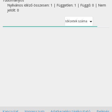
Tudományos
Nyilvános idéző összesen: 1
| Független: 1 | Függő: 0 | Nem
jelölt: 0
Idézetek száma
Kapcsolat
Impresszum
Adatkezelési tájékoztató
Belépés