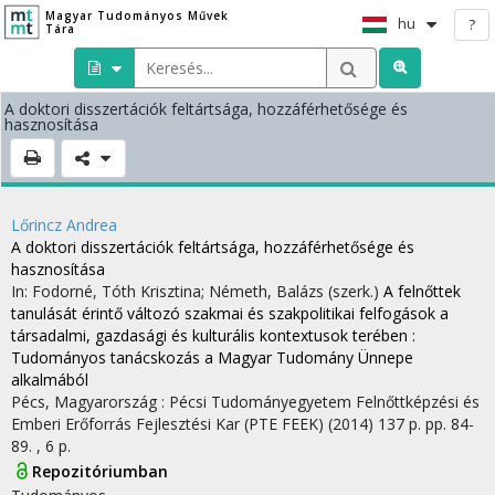
Magyar Tudományos Művek
hu
?
Tára
A doktori disszertációk feltártsága, hozzáférhetősége és
hasznosítása
Lőrincz Andrea
A doktori disszertációk feltártsága, hozzáférhetősége és
hasznosítása
In: Fodorné, Tóth Krisztina; Németh, Balázs (szerk.)
A felnőttek
tanulását érintő változó szakmai és szakpolitikai felfogások a
társadalmi, gazdasági és kulturális kontextusok terében :
Tudományos tanácskozás a Magyar Tudomány Ünnepe
alkalmából
Pécs, Magyarország :
Pécsi Tudományegyetem Felnőttképzési és
Emberi Erőforrás Fejlesztési Kar (PTE FEEK)
(2014)
137 p.
pp. 84-
89. , 6 p.
Repozitóriumban