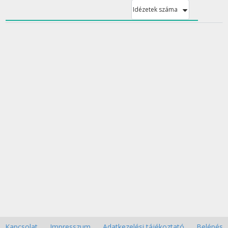
Idézetek száma
Kapcsolat
Impresszum
Adatkezelési tájékoztató
Belépés