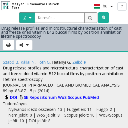
Magyar Tudományos Művek
hu
?
Tára
Drug release profiles and microstructural characterization of cast
and freeze dried vitamin B12 buccal films by positron annihilation
lifetime spectroscopy
Szabó B
,
Kállai N
,
Tóth G
,
Hetényi G
,
Zelkó R
Drug release profiles and microstructural characterization of cast
and freeze dried vitamin B12 buccal films by positron annihilation
lifetime spectroscopy
JOURNAL OF PHARMACEUTICAL AND BIOMEDICAL ANALYSIS
89
pp. 83-87. , 5 p.
(2014)
DOI
SE Repozitórium
WoS
Scopus
PubMed
Tudományos
Nyilvános idéző összesen: 13
| Független: 11 | Függő: 2 |
Nem jelölt: 0 | WoS jelölt: 8 | Scopus jelölt: 10 | WoS/Scopus
jelölt: 10 | DOI jelölt: 8