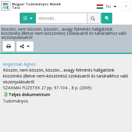
Magyar Tudományos Művek
hu
?
Tára
Köszön, nem köszön, köszön... avagy felmérés hallgatóink
köszönési (illetve nem-köszönési) szokásairól és tanáraikhoz való
viszonyulásukról
Angerman Ágnes
Köszön, nem köszön, köszön... avagy felmérés hallgatóink
köszönési (illetve nem-köszönési) szokásairól és tanáraikhoz való
viszonyulásukról
SZAKMAI FÜZETEK
27
pp. 97-104. , 8 p.
(2009)
Teljes dokumentum
Tudományos