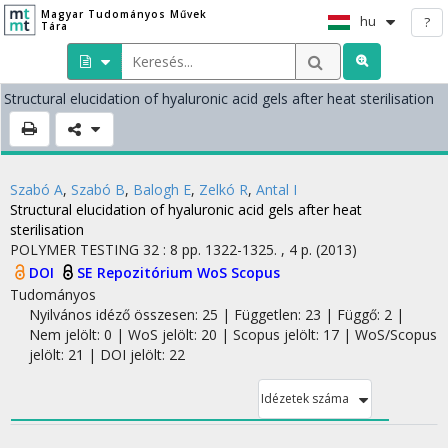
Magyar Tudományos Művek
hu
?
Tára
Structural elucidation of hyaluronic acid gels after heat sterilisation
Szabó A
,
Szabó B
,
Balogh E
,
Zelkó R
,
Antal I
Structural elucidation of hyaluronic acid gels after heat
sterilisation
POLYMER TESTING
32
:
8
pp. 1322-1325. , 4 p.
(2013)
DOI
SE Repozitórium
WoS
Scopus
Tudományos
Nyilvános idéző összesen: 25
| Független: 23 | Függő: 2 |
Nem jelölt: 0 | WoS jelölt: 20 | Scopus jelölt: 17 | WoS/Scopus
jelölt: 21 | DOI jelölt: 22
Idézetek száma