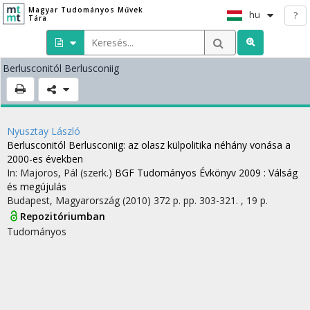
Magyar Tudományos Művek
hu
?
Tára
Berlusconitól Berlusconiig
Nyusztay László
Berlusconitól Berlusconiig
: az olasz külpolitika néhány vonása a
2000-es években
In: Majoros, Pál (szerk.)
BGF Tudományos Évkönyv 2009 : Válság
és megújulás
Budapest, Magyarország
(2010)
372 p.
pp. 303-321. , 19 p.
Repozitóriumban
Tudományos