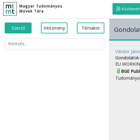
Magyar Tudományos
Közlemé
Művek Tára
Szerző
Intézmény
Témakör
Gondolat
Vándor Jáno
Gondolatok 
EU WORKIN
BGE Pub
Tudományo