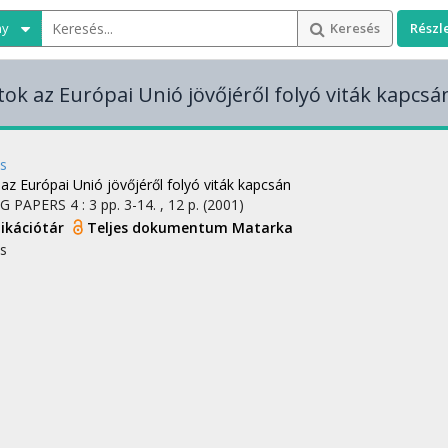
ny
Keresés
Részl
ok az Európai Unió jövőjéről folyó viták kapcsá
s
az Európai Unió jövőjéről folyó viták kapcsán
G PAPERS
4
:
3
pp. 3-14. , 12 p.
(2001)
likációtár
Teljes dokumentum
Matarka
s