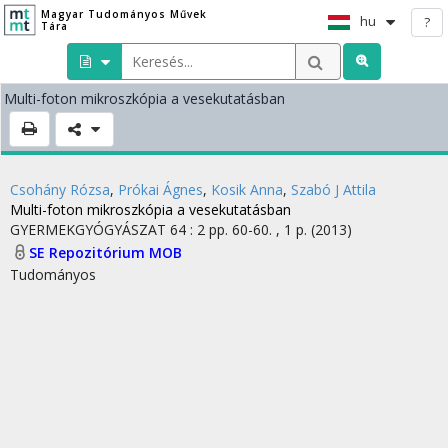
Magyar Tudományos Művek
hu
?
Tára
Multi-foton mikroszkópia a vesekutatásban
Csohány Rózsa
,
Prókai Ágnes
,
Kosik Anna
,
Szabó J Attila
Multi-foton mikroszkópia a vesekutatásban
GYERMEKGYÓGYÁSZAT
64
:
2
pp. 60-60. , 1 p.
(2013)
SE Repozitórium
MOB
Tudományos