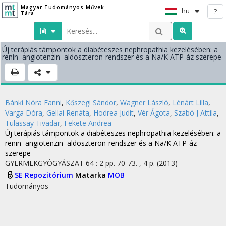
Magyar Tudományos Művek
hu
?
Tára
Új terápiás támpontok a diabéteszes nephropathia kezelésében: a
renin–angiotenzin–aldoszteron-rendszer és a Na/K ATP-áz szerepe
Bánki Nóra Fanni
,
Kőszegi Sándor
,
Wagner László
,
Lénárt Lilla
,
Varga Dóra
,
Gellai Renáta
,
Hodrea Judit
,
Vér Ágota
,
Szabó J Attila
,
Tulassay Tivadar
,
Fekete Andrea
Új terápiás támpontok a diabéteszes nephropathia kezelésében: a
renin–angiotenzin–aldoszteron-rendszer és a Na/K ATP-áz
szerepe
GYERMEKGYÓGYÁSZAT
64
:
2
pp. 70-73. , 4 p.
(2013)
SE Repozitórium
Matarka
MOB
Tudományos