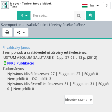
Magyar Tudományos Művek
hu
?
Tára
Szempontok a családvédelmi törvény értékeléséhez
Frivaldszky János
Szempontok a családvédelmi törvény értékeléséhez
IUSTUM AEQUUM SALUTARE
8
:
2
pp. 57-69. , 13 p.
(2012)
PPKE Publikáció
Tudományos
Nyilvános idéző összesen: 27
| Független: 27 | Függő: 0 |
Nem jelölt: 0 | DOI jelölt: 3
Nyilvános idéző+említés összesen: 31
| Független: 31 | Függő:
0 | Nem jelölt: 0
Idézetek száma