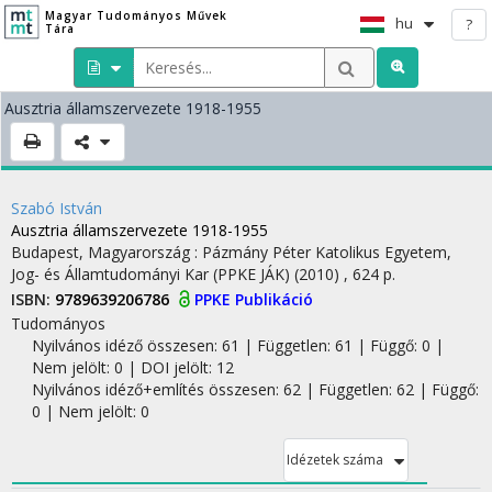
Magyar Tudományos Művek
hu
?
Tára
Ausztria államszervezete 1918-1955
Szabó István
Ausztria államszervezete 1918-1955
Budapest, Magyarország :
Pázmány Péter Katolikus Egyetem,
Jog- és Államtudományi Kar (PPKE JÁK)
(2010)
,
624 p.
ISBN:
9789639206786
PPKE Publikáció
Tudományos
Nyilvános idéző összesen: 61
| Független: 61 | Függő: 0 |
Nem jelölt: 0 | DOI jelölt: 12
Nyilvános idéző+említés összesen: 62
| Független: 62 | Függő:
0 | Nem jelölt: 0
Idézetek száma