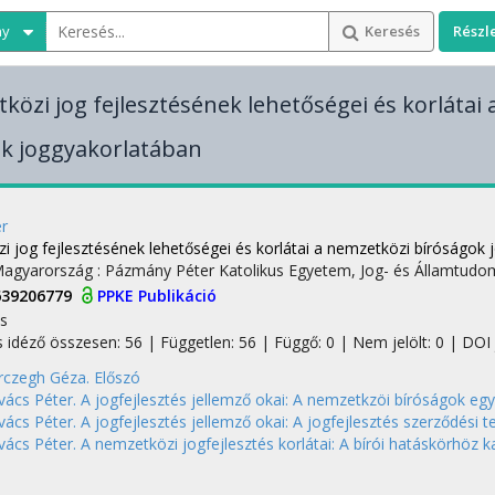
ny
Keresés
Részl
közi jog fejlesztésének lehetőségei és korlátai
k joggyakorlatában
r
i jog fejlesztésének lehetőségei és korlátai a nemzetközi bíróságok
Magyarország :
Pázmány Péter Katolikus Egyetem, Jog- és Államtudo
639206779
PPKE Publikáció
s
s idéző összesen: 56
| Független: 56 | Függő: 0 | Nem jelölt: 0 | DOI j
rczegh Géza. Előszó
ács Péter. A jogfejlesztés jellemző okai: A nemzetkzöi bíróságok egy
ács Péter. A jogfejlesztés jellemző okai: A jogfejlesztés szerződési
ács Péter. A nemzetközi jogfejlesztés korlátai: A bírói hatáskörhöz