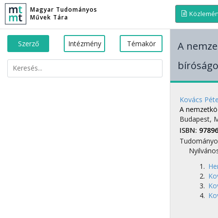
Magyar Tudományos
Közlemé
Művek Tára
Szerző
Intézmény
Témakör
A nemzet
bíróságo
Kovács Péte
A nemzetköz
Budapest, 
ISBN:
9789
Tudományo
Nyilváno
He
Kov
Kov
Kov