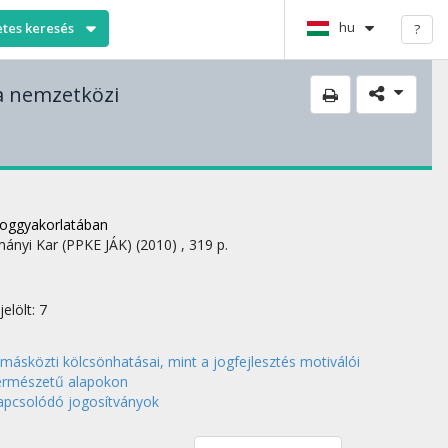
hu
etes keresés
?
 a nemzetközi
 joggyakorlatában
mányi Kar (PPKE JÁK)
(2010)
,
319 p.
elölt: 7
másközti kölcsönhatásai, mint a jogfejlesztés motiválói
 természetű alapokon
 kapcsolódó jogosítványok