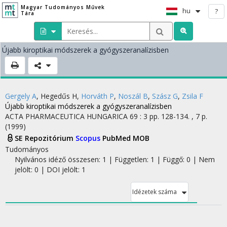
Magyar Tudományos Művek
hu
?
Tára
Újabb kiroptikai módszerek a gyógyszeranalízisben
Gergely A
,
Hegedűs H
,
Horváth P
,
Noszál B
,
Szász G
,
Zsila F
Újabb kiroptikai módszerek a gyógyszeranalízisben
ACTA PHARMACEUTICA HUNGARICA
69
:
3
pp. 128-134. , 7 p.
(1999)
SE Repozitórium
Scopus
PubMed
MOB
Tudományos
Nyilvános idéző összesen: 1
| Független: 1 | Függő: 0 | Nem
jelölt: 0 | DOI jelölt: 1
Idézetek száma