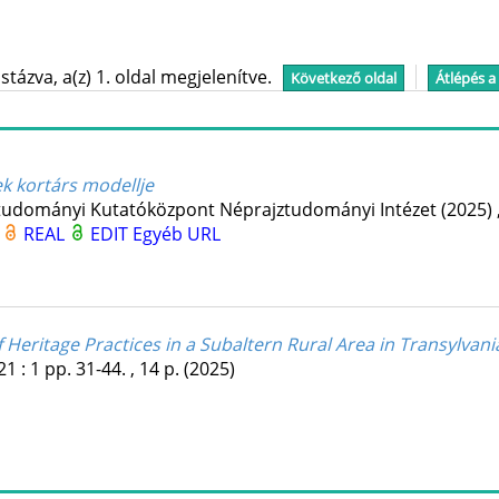
tázva, a(z) 1. oldal megjelenítve.
Következő oldal
Átlépés a
nek kortárs modellje
udományi Kutatóközpont Néprajztudományi Intézet
(2025)
2
REAL
EDIT
Egyéb URL
 Heritage Practices in a Subaltern Rural Area in Transylvani
21
:
1
pp. 31-44. , 14 p.
(2025)