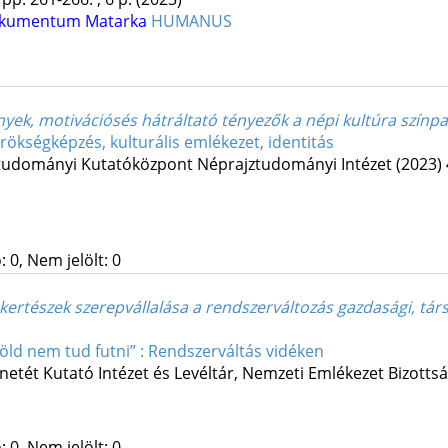
dokumentum
Matarka
HUMANUS
yek, motivációsés hátráltató tényezők a népi kultúra színpa
rökségképzés, kulturális emlékezet, identitás
udományi Kutatóközpont Néprajztudományi Intézet
(2023)
 0, Nem jelölt: 0
ertészek szerepvállalása a rendszerváltozás gazdasági, társa
Föld nem tud futni” : Rendszerváltás vidéken
etét Kutató Intézet és Levéltár
,
Nemzeti Emlékezet Bizottsá
 0, Nem jelölt: 0