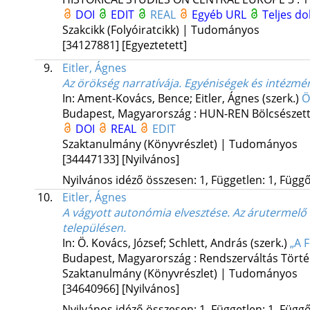
DOI
EDIT
REAL
Egyéb URL
Teljes 
Szakcikk (Folyóiratcikk) | Tudományos
[34127881]
[Egyeztetett]
9.
Eitler, Ágnes
Az örökség narratívája. Egyéniségek és intézmén
In: Ament-Kovács, Bence; Eitler, Ágnes (szerk.)
Ö
Budapest, Magyarország :
HUN-REN Bölcsészett
DOI
REAL
EDIT
Szaktanulmány (Könyvrészlet) | Tudományos
[34447133]
[Nyilvános]
Nyilvános idéző összesen: 1, Független: 1, Függő:
10.
Eitler, Ágnes
A vágyott autonómia elvesztése. Az árutermelő k
településen.
In: Ö. Kovács, József; Schlett, András (szerk.)
„A 
Budapest, Magyarország :
Rendszerváltás Történ
Szaktanulmány (Könyvrészlet) | Tudományos
[34640966]
[Nyilvános]
Nyilvános idéző összesen: 1, Független: 1, Függő: