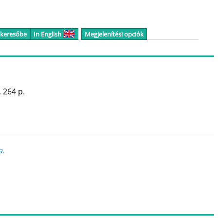
 keresőbe
In English
Megjelenítési opciók
,
264 p.
a.