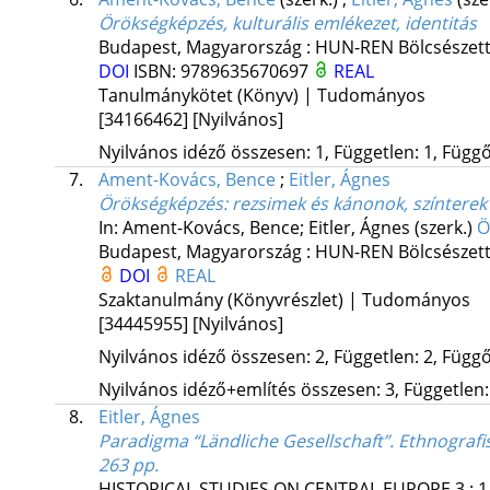
Örökségképzés, kulturális emlékezet, identitás
Budapest, Magyarország :
HUN-REN Bölcsészett
DOI
ISBN:
9789635670697
REAL
Tanulmánykötet (Könyv) | Tudományos
[34166462]
[Nyilvános]
Nyilvános idéző összesen: 1, Független: 1, Függő:
7.
Ament-Kovács, Bence
;
Eitler, Ágnes
Örökségképzés: rezsimek és kánonok, színterek
In: Ament-Kovács, Bence; Eitler, Ágnes (szerk.)
Ö
Budapest, Magyarország :
HUN-REN Bölcsészett
DOI
REAL
Szaktanulmány (Könyvrészlet) | Tudományos
[34445955]
[Nyilvános]
Nyilvános idéző összesen: 2, Független: 2, Függő:
Nyilvános idéző+említés összesen: 3, Független: 
8.
Eitler, Ágnes
Paradigma “Ländliche Gesellschaft”. Ethnografis
263 pp.
HISTORICAL STUDIES ON CENTRAL EUROPE
3
:
1