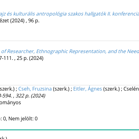
ajz és kulturális antropológia szakos hallgatók II. konferenciá
ézet
(2024)
,
96 p.
 of Researcher, Ethnographic Representation, and the Need
7-111. , 25 p.
(2024)
(szerk.)
;
Cseh, Fruzsina
(szerk.)
;
Eitler, Ágnes
(szerk.)
;
Cselén
-594. , 322 p.
(2024)
udományos
 0, Nem jelölt: 0
rk.)