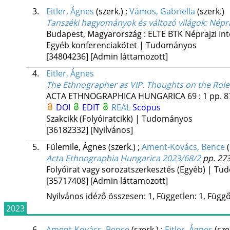
3.
Eitler, Ágnes
(szerk.)
;
Vámos, Gabriella
(szerk.)
Tanszéki hagyományok és változó világok
: Népr
Budapest, Magyarország :
ELTE BTK Néprajzi Int
Egyéb konferenciakötet | Tudományos
[34804236]
[Admin láttamozott]
4.
Eitler, Ágnes
The Ethnographer as VIP. Thoughts on the Role
ACTA ETHNOGRAPHICA HUNGARICA
69
:
1
pp. 8
DOI
EDIT
REAL
Scopus
Szakcikk (Folyóiratcikk) | Tudományos
[36182332]
[Nyilvános]
5.
Fülemile, Ágnes
(szerk.)
;
Ament-Kovács, Bence
Acta Ethnographia Hungarica 2023/68/2
pp. 273
Folyóirat vagy sorozatszerkesztés (Egyéb) | T
[35717408]
[Admin láttamozott]
Nyilvános idéző összesen: 1, Független: 1, Függő:
2023
6.
Ament-Kovács, Bence
(szerk.)
;
Eitler, Ágnes
(sze