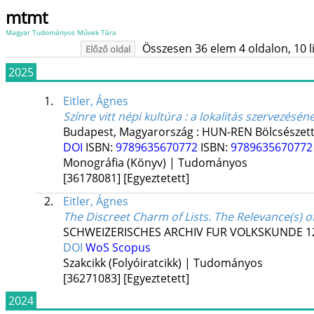
mtmt
Magyar Tudományos Művek Tára
Összesen 36 elem 4 oldalon, 10 lis
Előző oldal
2025
1.
Eitler, Ágnes
Színre vitt népi kultúra : a lokalitás szervezésé
Budapest, Magyarország :
HUN-REN Bölcsészett
DOI
ISBN:
9789635670772
ISBN:
978963567077
Monográfia (Könyv) | Tudományos
[36178081]
[Egyeztetett]
2.
Eitler, Ágnes
The Discreet Charm of Lists. The Relevance(s) of
SCHWEIZERISCHES ARCHIV FUR VOLKSKUNDE
1
DOI
WoS
Scopus
Szakcikk (Folyóiratcikk) | Tudományos
[36271083]
[Egyeztetett]
2024