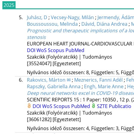
2025
5.
Juhász, D
;
Vecsey-Nagy, Milán
;
Jermendy, Ádám
Boussoussou, Melinda
;
Dávid, Diána Andrea
;
M
Prognostic and therapeutic implications of a low
stenosis
EUROPEAN HEART JOURNAL-CARDIOVASCULAR 
DOI
WoS
Scopus
PubMed
Szakcikk (Folyóiratcikk) | Tudományos
[35524047]
[Egyeztetett]
Nyilvános idéző összesen: 8, Független: 5, Függő:
6.
Rakovics, Márton ✉
;
Meznerics, Fanni Adél
;
Feh
Rapszky, Gabriella Anna
;
Engh, Marie Anne
;
Heg
Deep neural networks excel in COVID-19 disease 
SCIENTIFIC REPORTS
15
:
1
Paper: 10350 , 12 p.
(
DOI
WoS
Scopus
PubMed
SZTE Publicatio
Szakcikk (Folyóiratcikk) | Tudományos
[36061282]
[Egyeztetett]
Nyilvános idéző összesen: 4, Független: 3, Függő: