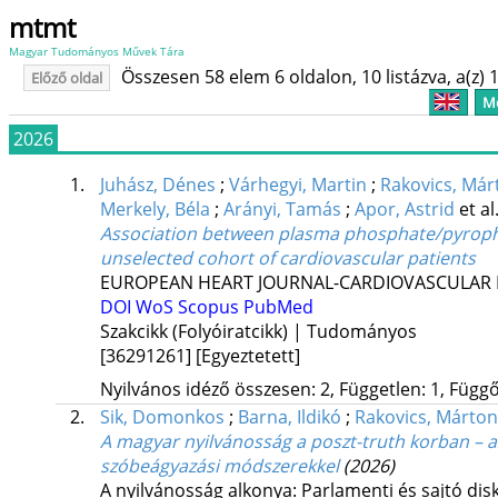
mtmt
Magyar Tudományos Művek Tára
Összesen 58 elem 6 oldalon, 10 listázva, a(z) 1
Előző oldal
Me
2026
1.
Juhász, Dénes
;
Várhegyi, Martin
;
Rakovics, Már
Merkely, Béla
;
Arányi, Tamás
;
Apor, Astrid
et al
Association between plasma phosphate/pyrophosp
unselected cohort of cardiovascular patients
EUROPEAN HEART JOURNAL-CARDIOVASCULAR 
DOI
WoS
Scopus
PubMed
Szakcikk (Folyóiratcikk) | Tudományos
[36291261]
[Egyeztetett]
Nyilvános idéző összesen: 2, Független: 1, Függő:
2.
Sik, Domonkos
;
Barna, Ildikó
;
Rakovics, Márton
A magyar nyilvánosság a poszt-truth korban –
szóbeágyazási módszerekkel
(2026)
A nyilvánosság alkonya: Parlamenti és sajtó di