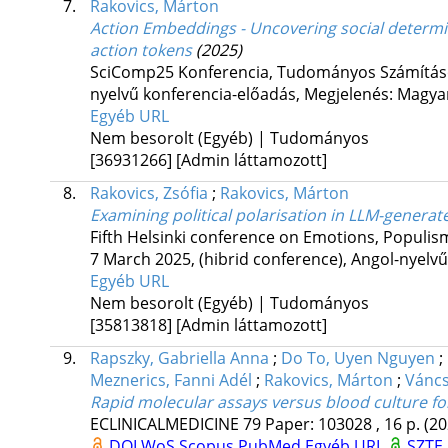
7.
Rakovics, Márton
Action Embeddings - Uncovering social determi
action tokens
(2025)
SciComp25 Konferencia
,
Tudományos Számításo
nyelvű konferencia-előadás
,
Megjelenés: Magya
Egyéb URL
Nem besorolt (Egyéb) | Tudományos
[36931266]
[Admin láttamozott]
8.
Rakovics, Zsófia
;
Rakovics, Márton
Examining political polarisation in LLM-genera
Fifth Helsinki conference on Emotions, Populis
7 March 2025
,
(hibrid conference)
,
Angol-nyelvű
Egyéb URL
Nem besorolt (Egyéb) | Tudományos
[35813818]
[Admin láttamozott]
9.
Rapszky, Gabriella Anna
;
Do To, Uyen Nguyen
;
Meznerics, Fanni Adél
;
Rakovics, Márton
;
Váncs
Rapid molecular assays versus blood culture fo
ECLINICALMEDICINE
79
Paper: 103028 , 16 p.
(20
DOI
WoS
Scopus
PubMed
Egyéb URL
SZTE 