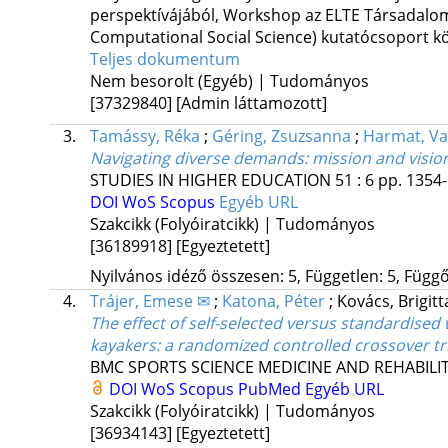
perspektívájából
,
Workshop az ELTE Társadalo
Computational Social Science) kutatócsoport k
Teljes dokumentum
Nem besorolt (Egyéb) | Tudományos
[37329840]
[Admin láttamozott]
3.
Tamássy, Réka
;
Géring, Zsuzsanna
;
Harmat, V
Navigating diverse demands: mission and visio
STUDIES IN HIGHER EDUCATION
51
:
6
pp. 1354-
DOI
WoS
Scopus
Egyéb URL
Szakcikk (Folyóiratcikk) | Tudományos
[36189918]
[Egyeztetett]
Nyilvános idéző összesen: 5, Független: 5, Függő:
4.
Trájer, Emese ✉
;
Katona, Péter
;
Kovács, Brigit
The effect of self-selected versus standardis
kayakers: a randomized controlled crossover tri
BMC SPORTS SCIENCE MEDICINE AND REHABILI
DOI
WoS
Scopus
PubMed
Egyéb URL
Szakcikk (Folyóiratcikk) | Tudományos
[36934143]
[Egyeztetett]