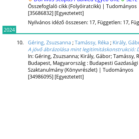
Összefoglaló cikk (Folyóiratcikk) | Tudományos
[35686832]
[Egyeztetett]
Nyilvános idéző összesen: 17, Független: 17, Füg
2024
10.
Géring, Zsuzsanna
;
Tamássy, Réka
;
Király, Gáb
A jövő ábrázolása mint legitimitáskonstrukció
: 
In: Géring, Zsuzsanna; Király, Gábor; Tamássy, R
Budapest, Magyarország :
Budapesti Gazdasági
Szaktanulmány (Könyvrészlet) | Tudományos
[34986095]
[Egyeztetett]