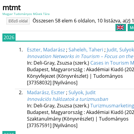
mtmt
Magyar Tudományos Művek Tára
Összesen 58 elem 6 oldalon, 10 listázva, a(z) 1
Előző oldal
Me
2026
1.
Eszter, Madarász
;
Saheleh, Taheri
;
Judit, Sulyok
Innovation Networks in Tourism – Focus on the 
In: Deli-Gray, Zsuzsa (szerk.)
Cases in Tourism Ma
Budapest, Magyarország :
Akadémiai Kiadó
(202
Könyvfejezet (Könyvrészlet) | Tudományos
[37358032]
[Nyilvános]
2.
Madarász, Eszter
;
Sulyok, Judit
Innovációs hálózatok a turizmusban
In: Deli-Gray, Zsuzsa (szerk.)
Turizmusmarketing-
Budapest, Magyarország :
Akadémiai Kiadó
(202
Szaktanulmány (Könyvrészlet) | Tudományos
[37357591]
[Nyilvános]