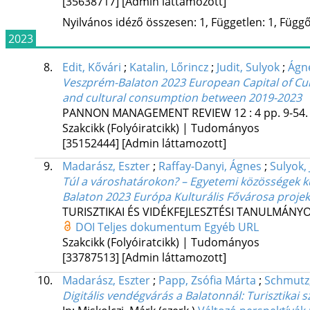
[35638717]
[Admin láttamozott]
Nyilvános idéző összesen: 1, Független: 1, Függő:
2023
8.
Edit, Kővári
;
Katalin, Lőrincz
;
Judit, Sulyok
;
Ágne
Veszprém-Balaton 2023 European Capital of Cultu
and cultural consumption between 2019-2023
PANNON MANAGEMENT REVIEW
12
:
4
pp. 9-54.
Szakcikk (Folyóiratcikk) | Tudományos
[35152444]
[Admin láttamozott]
9.
Madarász, Eszter
;
Raffay-Danyi, Ágnes
;
Sulyok, 
Túl a városhatárokon? – Egyetemi közösségek kul
Balaton 2023 Európa Kulturális Fővárosa proje
TURISZTIKAI ÉS VIDÉKFEJLESZTÉSI TANULMÁNY
DOI
Teljes dokumentum
Egyéb URL
Szakcikk (Folyóiratcikk) | Tudományos
[33787513]
[Admin láttamozott]
10.
Madarász, Eszter
;
Papp, Zsófia Márta
;
Schmutz
Digitális vendégvárás a Balatonnál: Turisztikai