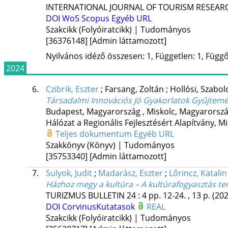
INTERNATIONAL JOURNAL OF TOURISM RESEAR
DOI
WoS
Scopus
Egyéb URL
Szakcikk (Folyóiratcikk) | Tudományos
[36376148]
[Admin láttamozott]
Nyilvános idéző összesen: 1, Független: 1, Függő:
2024
6.
Czibrik, Eszter
;
Farsang, Zoltán
;
Hollósi, Szabol
Társadalmi Innovációs Jó Gyakorlatok Gyűjtemén
Budapest, Magyarország ,
Miskolc, Magyarorszá
Hálózat a Regionális Fejlesztésért Alapítvány
,
Mi
Teljes dokumentum
Egyéb URL
Szakkönyv (Könyv) | Tudományos
[35753340]
[Admin láttamozott]
7.
Sulyok, Judit
;
Madarász, Eszter
;
Lőrincz, Katalin
Házhoz megy a kultúra – A kultúrafogyasztás te
TURIZMUS BULLETIN
24
:
4
pp. 12-24. , 13 p.
(202
DOI
CorvinusKutatasok
REAL
Szakcikk (Folyóiratcikk) | Tudományos