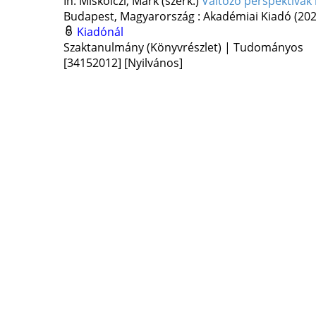
In: Miskolczi, Márk (szerk.)
Változó perspektívák
Budapest, Magyarország :
Akadémiai Kiadó
(202
Kiadónál
Szaktanulmány (Könyvrészlet) | Tudományos
[34152012]
[Nyilvános]