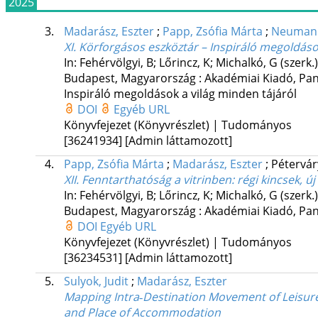
2025
3.
Madarász, Eszter
;
Papp, Zsófia Márta
;
Neumanné
XI. Körforgásos eszköztár – Inspiráló megoldáso
In: Fehérvölgyi, B; Lőrincz, K; Michalkó, G (szerk.
Budapest, Magyarország :
Akadémiai Kiadó
,
Pan
Inspiráló megoldások a világ minden tájáról
DOI
Egyéb URL
Könyvfejezet (Könyvrészlet) | Tudományos
[36241934]
[Admin láttamozott]
4.
Papp, Zsófia Márta
;
Madarász, Eszter
;
Péterváry
XII. Fenntarthatóság a vitrinben: régi kincsek
In: Fehérvölgyi, B; Lőrincz, K; Michalkó, G (szerk.
Budapest, Magyarország :
Akadémiai Kiadó
,
Pan
DOI
Egyéb URL
Könyvfejezet (Könyvrészlet) | Tudományos
[36234531]
[Admin láttamozott]
5.
Sulyok, Judit
;
Madarász, Eszter
Mapping Intra‐Destination Movement of Leisure 
and Place of Accommodation