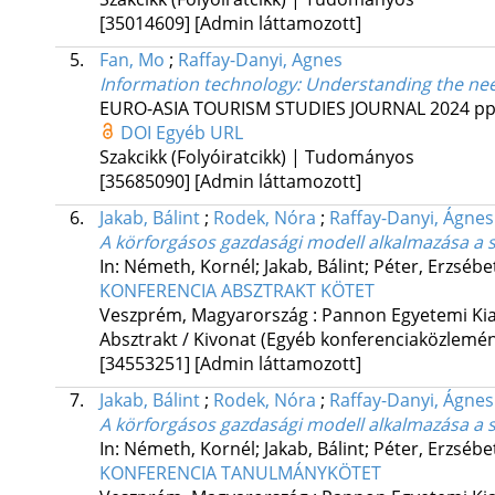
[35014609]
[Admin láttamozott]
5.
Fan, Mo
;
Raffay-Danyi, Agnes
Information technology: Understanding the nee
EURO-ASIA TOURISM STUDIES JOURNAL
2024
pp
DOI
Egyéb URL
Szakcikk (Folyóiratcikk) | Tudományos
[35685090]
[Admin láttamozott]
6.
Jakab, Bálint
;
Rodek, Nóra
;
Raffay-Danyi, Ágnes
A körforgásos gazdasági modell alkalmazása a 
In: Németh, Kornél; Jakab, Bálint; Péter, Erzsébe
KONFERENCIA ABSZTRAKT KÖTET
Veszprém, Magyarország :
Pannon Egyetemi Ki
Absztrakt / Kivonat (Egyéb konferenciaközlem
[34553251]
[Admin láttamozott]
7.
Jakab, Bálint
;
Rodek, Nóra
;
Raffay-Danyi, Ágnes
A körforgásos gazdasági modell alkalmazása a 
In: Németh, Kornél; Jakab, Bálint; Péter, Erzsébe
KONFERENCIA TANULMÁNYKÖTET