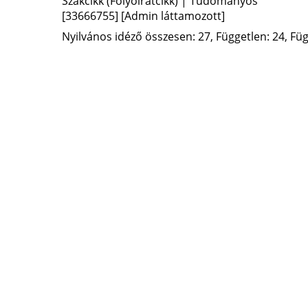
Szakcikk (Folyóiratcikk) | Tudományos
[33666755]
[Admin láttamozott]
Nyilvános idéző összesen: 27, Független: 24, Füg