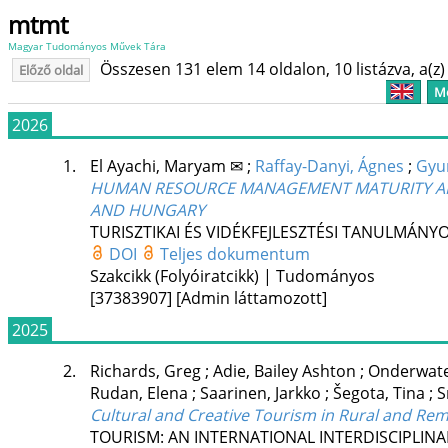
mtmt
Magyar Tudományos Művek Tára
Összesen 131 elem 14 oldalon, 10 listázva, a(z) 
Előző oldal
Me
2026
1.
El Ayachi, Maryam ✉
;
Raffay-Danyi, Ágnes
;
Gyu
HUMAN RESOURCE MANAGEMENT MATURITY AN
AND HUNGARY
TURISZTIKAI ÉS VIDÉKFEJLESZTÉSI TANULMÁNY
DOI
Teljes dokumentum
Szakcikk (Folyóiratcikk) | Tudományos
[37383907]
[Admin láttamozott]
2025
2.
Richards, Greg
;
Adie, Bailey Ashton
;
Onderwate
Rudan, Elena
;
Saarinen, Jarkko
;
Šegota, Tina
;
S
Cultural and Creative Tourism in Rural and Re
TOURISM: AN INTERNATIONAL INTERDISCIPLIN