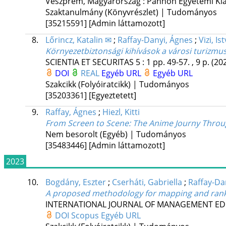
Veszprém, Magyarország :
Pannon Egyetemi Ki
Szaktanulmány (Könyvrészlet) | Tudományos
[35215591]
[Admin láttamozott]
8.
Lőrincz, Katalin ✉
;
Raffay-Danyi, Ágnes
;
Vizi, I
Környezetbiztonsági kihívások a városi turizmu
SCIENTIA ET SECURITAS
5
:
1
pp. 49-57. , 9 p.
(20
DOI
REAL
Egyéb URL
Egyéb URL
Szakcikk (Folyóiratcikk) | Tudományos
[35203361]
[Egyeztetett]
9.
Raffay, Ágnes
;
Hiezl, Kitti
From Screen to Scene: The Anime Journy Thro
Nem besorolt (Egyéb) | Tudományos
[35483446]
[Admin láttamozott]
2023
10.
Bogdány, Eszter
;
Cserháti, Gabriella
;
Raffay-Da
A proposed methodology for mapping and ran
INTERNATIONAL JOURNAL OF MANAGEMENT E
DOI
Scopus
Egyéb URL