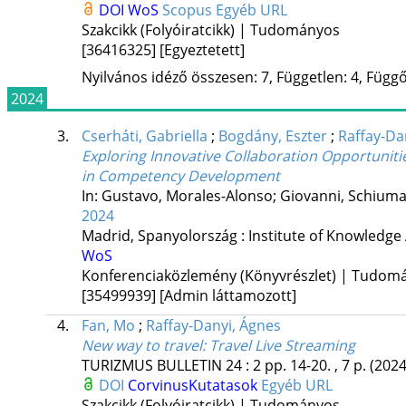
DOI
WoS
Scopus
Egyéb URL
Szakcikk (Folyóiratcikk) | Tudományos
[36416325]
[Egyeztetett]
Nyilvános idéző összesen: 7, Független: 4, Függő:
2024
3.
Cserháti, Gabriella
;
Bogdány, Eszter
;
Raffay-Da
Exploring Innovative Collaboration Opportuniti
in Competency Development
In: Gustavo, Morales-Alonso; Giovanni, Schiuma
2024
Madrid, Spanyolország :
Institute of Knowledg
WoS
Konferenciaközlemény (Könyvrészlet) | Tudom
[35499939]
[Admin láttamozott]
4.
Fan, Mo
;
Raffay-Danyi, Ágnes
New way to travel: Travel Live Streaming
TURIZMUS BULLETIN
24
:
2
pp. 14-20. , 7 p.
(2024
DOI
CorvinusKutatasok
Egyéb URL
Szakcikk (Folyóiratcikk) | Tudományos