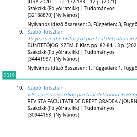
JURA
2020
:
1
pp. 172-183. , 12 p.
(2021)
Szakcikk (Folyóiratcikk) | Tudományos
[32188870]
[Nyilvános]
Nyilvános idéző összesen: 3, Független: 3, Függő:
9.
Szabó, Krisztián
10 years in the history of pre-trial detention i
BÜNTETŐJOGI SZEMLE
Klsz.
pp. 82-84. , 3 p.
(202
Szakcikk (Folyóiratcikk) | Tudományos
[34441987]
[Nyilvános]
Nyilvános idéző összesen: 1, Független: 1, Függő:
2019
10.
Szabó, Krisztián
File access regarding pre trial detention in Hun
REVISTA FACULTATII DE DREPT ORADEA / JOUR
Szakcikk (Folyóiratcikk) | Tudományos
[30944153]
[Nyilvános]