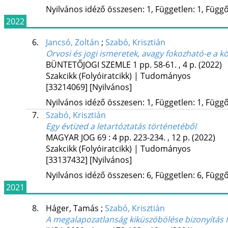
Nyilvános idéző összesen: 1, Független: 1, Függő:
2022
6.
Jancsó, Zoltán
;
Szabó, Krisztián
Orvosi és jogi ismeretek, avagy fokozható-e a kö
BÜNTETŐJOGI SZEMLE
1
pp. 58-61. , 4 p.
(2022)
Szakcikk (Folyóiratcikk) | Tudományos
[33214069]
[Nyilvános]
Nyilvános idéző összesen: 1, Független: 1, Függő:
7.
Szabó, Krisztián
Egy évtized a letartóztatás történetéből
MAGYAR JOG
69
:
4
pp. 223-234. , 12 p.
(2022)
Szakcikk (Folyóiratcikk) | Tudományos
[33137432]
[Nyilvános]
Nyilvános idéző összesen: 6, Független: 6, Függő:
2021
8.
Háger, Tamás
;
Szabó, Krisztián
A megalapozatlanság kiküszöbölése bizonyítás 