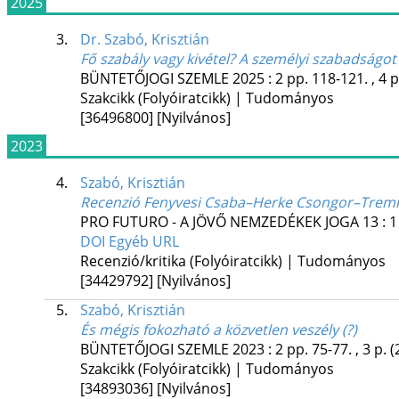
2025
3.
Dr. Szabó, Krisztián
Fő szabály vagy kivétel? A személyi szabadságo
BÜNTETŐJOGI SZEMLE
2025
:
2
pp. 118-121. , 4 
Szakcikk (Folyóiratcikk) | Tudományos
[36496800]
[Nyilvános]
2023
4.
Szabó, Krisztián
Recenzió Fenyvesi Csaba–Herke Csongor–Tremmel
PRO FUTURO - A JÖVŐ NEMZEDÉKEK JOGA
13
:
1
DOI
Egyéb URL
Recenzió/kritika (Folyóiratcikk) | Tudományos
[34429792]
[Nyilvános]
5.
Szabó, Krisztián
És mégis fokozható a közvetlen veszély (?)
BÜNTETŐJOGI SZEMLE
2023
:
2
pp. 75-77. , 3 p.
(
Szakcikk (Folyóiratcikk) | Tudományos
[34893036]
[Nyilvános]