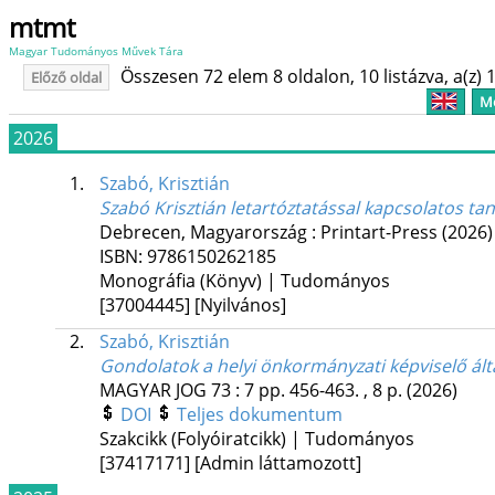
mtmt
Magyar Tudományos Művek Tára
Összesen 72 elem 8 oldalon, 10 listázva, a(z) 1
Előző oldal
Me
2026
1.
Szabó, Krisztián
Szabó Krisztián letartóztatással kapcsolatos t
Debrecen, Magyarország :
Printart-Press
(2026)
ISBN:
9786150262185
Monográfia (Könyv) | Tudományos
[37004445]
[Nyilvános]
2.
Szabó, Krisztián
Gondolatok a helyi önkormányzati képviselő által
MAGYAR JOG
73
:
7
pp. 456-463. , 8 p.
(2026)
DOI
Teljes dokumentum
Szakcikk (Folyóiratcikk) | Tudományos
[37417171]
[Admin láttamozott]