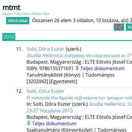
mtmt
Magyar Tudományos Művek Tára
Összesen 26 elem 3 oldalon, 10 listázva, a(z) 2
Előző oldal
Me
2016
11.
Solti, Dóra Eszter
(szerk.)
Studia Hellenica
: Εισηγήσεις στα ελληνικά κατά το 5
Budapest, Magyarország :
ELTE Eötvös József C
ISBN:
9786155371691
Teljes dokumentum
Tanulmánykötet (Könyv) | Tudományos
[3202042]
[Egyeztetett]
12.
Solti, Dóra Eszter
Η πολυτυπία στα δημώδη πεζά κείμενα των πρώιμων νε
In: Solti, Dóra Eszter (szerk.)
Studia Hellenica : Ει
23-27 Νοεμβρίου 2015
Budapest, Magyarország :
ELTE Eötvös József C
Teljes dokumentum
Szaktanulmány (Könyvrészlet) | Tudományos