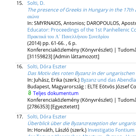
15.
Solti, D.
The presence of Greeks in Hungary in the 17th 
αιώνα
In: SMYRNAIOS, Antonios; DAROPOULOS, Apostol
Educator: Proceedings of the 1st Panhellenic Conf
Πρακτικά του Α΄ Πανελλήνιου Συνεδρίου
(2014)
pp. 61-66. , 6 p.
Konferenciaközlemény (Könyvrészlet) | Tudom
[31159823]
[Admin láttamozott]
16.
Solti, Dóra Eszter
Das Motiv des roten Byzanz in der ungarischen 
In: Juhász, Erika (szerk.)
Byzanz und das Abendland
Budapest, Magyarország :
ELTE Eötvös József C
Teljes dokumentum
Konferenciaközlemény (Könyvrészlet) | Tudom
[2786353]
[Egyeztetett]
17.
Solti, Dóra Eszter
Überblick über die Byzanzrezeption der ungaris
In: Horváth, László (szerk.)
Investigatio Fontium 