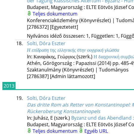
der Tagung Klassisches Altertum - Byzanz - Hu
Budapest, Magyarország :
ELTE Eötvös József C
Teljes dokumentum
Konferenciaközlemény (Könyvrészlet) | Tudom
[2786372]
[Egyeztetett]
Nyilvános idéző összesen: 1, Független: 1, Függő:
18.
Solti, Dóra Eszter
Η επίδραση της ελληνικής στην ουγγρική γλώσσα
In: Καναράκης, Γεώργιος (szerk.)
Η διαχρονική συμβολ
Athén, Görögország :
Papazissi
(2014)
pp. 485-49
Szaktanulmány (Könyvrészlet) | Tudományos
[2786387]
[Admin láttamozott]
2013
19.
Solti, Dóra Eszter
Das dritte Rom als Retter von Konstantinopel
: 
Rückeroberung Konstantinopels
In: Juhász, E (szerk.)
Byzanz und das Abendland 
Budapest, Magyarország :
ELTE Eötvös József C
Teljes dokumentum
Egyéb URL