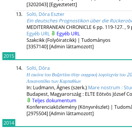
[3202043]
[Egyeztetett]
13.
Solti, Dóra Eszter
Ein deutsches Prognostikon über die Rückerob
MEDITERRANEAN CHRONICLE
6
pp. 119-127. , 9 
Egyéb URL
Egyéb URL
Szakcikk (Folyóiratcikk) | Tudományos
[3357140]
[Admin láttamozott]
2015
14.
Solti, Dóra
Η εικόνα του Βυζαντίου στην ουγγρική λογοτεχνία του 2
Λεκανοπέδιο των Καρπαθίων
In: Ludmann, Ágnes (szerk.)
Mare nostrum : Studi
Budapest, Magyarország :
ELTE Eötvös József C
Teljes dokumentum
Konferenciaközlemény (Könyvrészlet) | Tudom
[2975504]
[Admin láttamozott]
2014