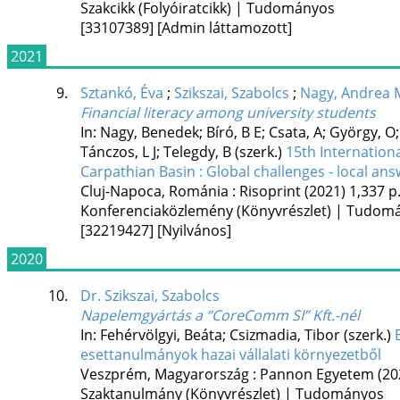
Szakcikk (Folyóiratcikk) | Tudományos
[33107389]
[Admin láttamozott]
2021
9.
Sztankó, Éva
;
Szikszai, Szabolcs
;
Nagy, Andrea
Financial literacy among university students
In: Nagy, Benedek; Bíró, B E; Csata, A; György, O;
Tánczos, L J; Telegdy, B (szerk.)
15th Internation
Carpathian Basin : Global challenges - local ans
Cluj-Napoca, Románia :
Risoprint
(2021)
1,337 p
Konferenciaközlemény (Könyvrészlet) | Tudom
[32219427]
[Nyilvános]
2020
10.
Dr. Szikszai, Szabolcs
Napelemgyártás a “CoreComm SI” Kft.-nél
In: Fehérvölgyi, Beáta; Csizmadia, Tibor (szerk.)
esettanulmányok hazai vállalati környezetből
Veszprém, Magyarország :
Pannon Egyetem
(20
Szaktanulmány (Könyvrészlet) | Tudományos