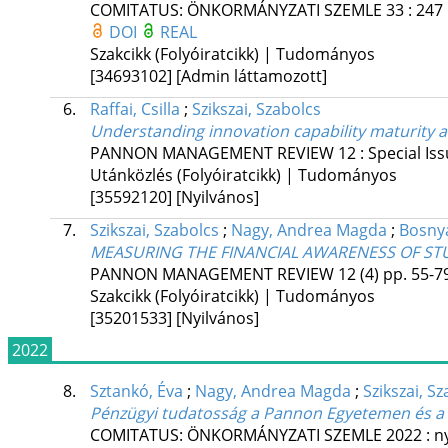
COMITATUS: ÖNKORMÁNYZATI SZEMLE
33
:
247
DOI
REAL
Szakcikk (Folyóiratcikk) | Tudományos
[34693102]
[Admin láttamozott]
6.
Raffai, Csilla
;
Szikszai, Szabolcs
Understanding innovation capability maturity 
PANNON MANAGEMENT REVIEW
12
:
Special Is
Utánközlés (Folyóiratcikk) | Tudományos
[35592120]
[Nyilvános]
7.
Szikszai, Szabolcs
;
Nagy, Andrea Magda
;
Bosnyá
MEASURING THE FINANCIAL AWARENESS OF ST
PANNON MANAGEMENT REVIEW
12 (4)
pp. 55-79
Szakcikk (Folyóiratcikk) | Tudományos
[35201533]
[Nyilvános]
2022
8.
Sztankó, Éva
;
Nagy, Andrea Magda
;
Szikszai, S
Pénzügyi tudatosság a Pannon Egyetemen és a 
COMITATUS: ÖNKORMÁNYZATI SZEMLE
2022
:
n