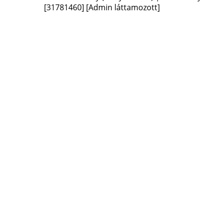
[31781460]
[Admin láttamozott]