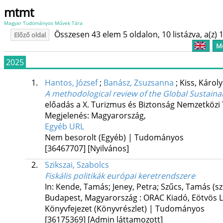
mtmt
Magyar Tudományos Művek Tára
Összesen 43 elem 5 oldalon, 10 listázva, a(z) 1
Előző oldal
Me
2025
1.
Hantos, József
;
Banász, Zsuzsanna
;
Kiss, Károl
A methodological review of the Global Sustain
előadás a X. Turizmus és Biztonság Nemzetköz
Megjelenés: Magyarország,
Egyéb URL
Nem besorolt (Egyéb) | Tudományos
[36467707]
[Nyilvános]
2.
Szikszai, Szabolcs
Fiskális politikák európai keretrendszere
In: Kende, Tamás; Jeney, Petra; Szűcs, Tamás (sz
Budapest, Magyarország :
ORAC Kiadó
,
Eötvös 
Könyvfejezet (Könyvrészlet) | Tudományos
[36175369]
[Admin láttamozott]