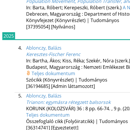
Population Movement, Population Transfer, an
In: Barta, Róbert; Kerepeszki, Róbert (szerk.)
A N
Debrecen, Magyarország :
Department of Histor
Könyvfejezet (Könyvrészlet) | Tudományos
[37395054]
[Nyilvános]
2025
4.
Ablonczy, Balázs
Keresztes-Fischer Ferenc
In: Bartha, Ákos; Kiss, Réka; Szekér, Nóra (szerk.
Budapest, Magyarország :
Nemzeti Emlékezet Bi
Teljes dokumentum
Szócikk (Könyvrészlet) | Tudományos
[36194685]
[Admin láttamozott]
5.
Ablonczy, Balázs
Trianon: egymásra rétegzett balsorsok
KORUNK (KOLOZSVÁR)
36
:
8
pp. 66-74. , 9 p.
(20
Teljes dokumentum
Összefoglaló cikk (Folyóiratcikk) | Tudományos
[36314741]
[Egyeztetett]