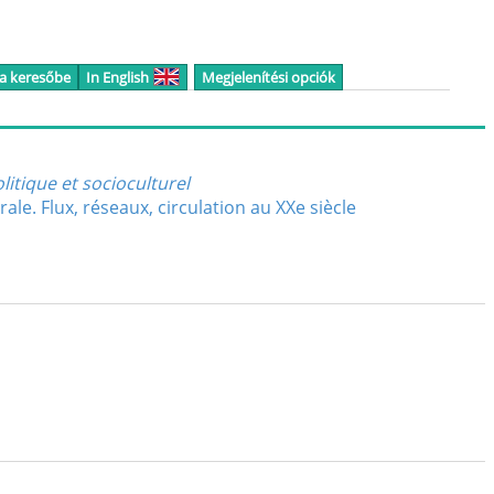
 a keresőbe
In English
Megjelenítési opciók
itique et socioculturel
ale. Flux, réseaux, circulation au XXe siècle