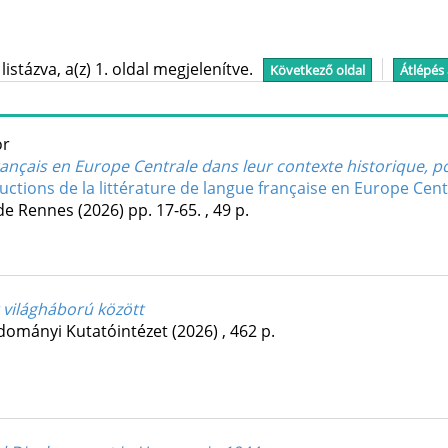
stázva, a(z) 1. oldal megjelenítve.
Következő oldal
Átlépés
or
ançais en Europe Centrale dans leur contexte historique, pol
uctions de la littérature de langue française en Europe Centr
 de Rennes
(2026)
pp. 17-65. , 49 p.
t világháború között
dományi Kutatóintézet
(2026)
,
462 p.