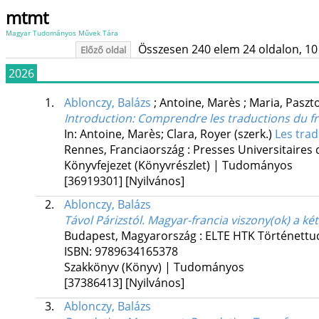
mtmt
Magyar Tudományos Művek Tára
Összesen 240 elem 24 oldalon, 10 li
Előző oldal
2026
1.
Ablonczy, Balázs
;
Antoine, Marès
;
Maria, Paszt
Introduction
: Comprendre les traductions du fr
In: Antoine, Marès; Clara, Royer (szerk.)
Les trad
Rennes, Franciaország :
Presses Universitaires
Könyvfejezet (Könyvrészlet) | Tudományos
[36919301]
[Nyilvános]
2.
Ablonczy, Balázs
Távol Párizstól. Magyar-francia viszony(ok) a ké
Budapest, Magyarország :
ELTE HTK Történettu
ISBN:
9789634165378
Szakkönyv (Könyv) | Tudományos
[37386413]
[Nyilvános]
3.
Ablonczy, Balázs