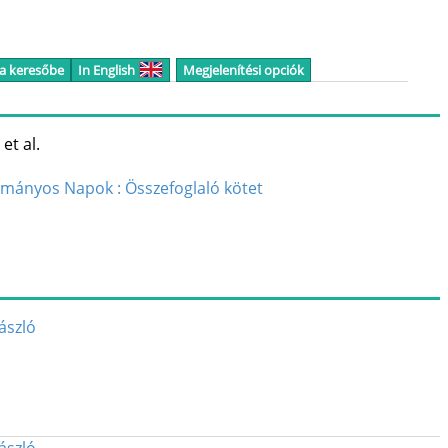
 a keresőbe
In English
Megjelenítési opciók
et al.
ományos Napok : Összefoglaló kötet
ászló