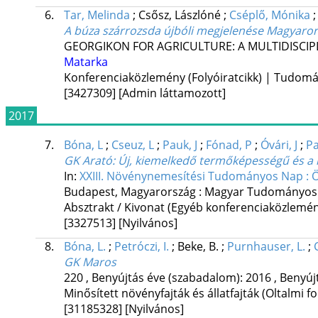
6.
Tar, Melinda
;
Csősz, Lászlóné
;
Cséplő, Mónika
A búza szárrozsda újbóli megjelenése Magyaro
GEORGIKON FOR AGRICULTURE: A MULTIDISCIP
Matarka
Konferenciaközlemény (Folyóiratcikk) | Tudom
[3427309]
[Admin láttamozott]
2017
7.
Bóna, L
;
Cseuz, L
;
Pauk, J
;
Fónad, P
;
Óvári, J
;
P
GK Arató: Új, kiemelkedő termőképességű és a k
In:
XXIII. Növénynemesítési Tudományos Nap : Ö
Budapest, Magyarország :
Magyar Tudományos 
Absztrakt / Kivonat (Egyéb konferenciaközlem
[3327513]
[Nyilvános]
8.
Bóna, L.
;
Petróczi, I.
;
Beke, B.
;
Purnhauser, L.
;
GK Maros
220
,
Benyújtás éve (szabadalom): 2016
,
Benyúj
Minősített növényfajták és állatfajták (Oltalmi
[31185328]
[Nyilvános]