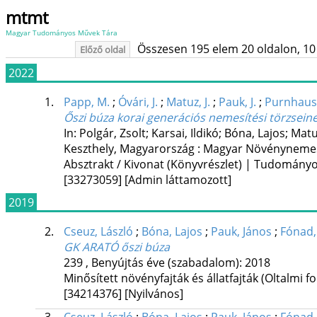
mtmt
Magyar Tudományos Művek Tára
Összesen 195 elem 20 oldalon, 10 li
Előző oldal
2022
1.
Papp, M.
;
Óvári, J.
;
Matuz, J.
;
Pauk, J.
;
Purnhause
Őszi búza korai generációs nemesítési törzsein
In: Polgár, Zsolt; Karsai, Ildikó; Bóna, Lajos; Matu
Keszthely, Magyarország :
Magyar Növénynemes
Absztrakt / Kivonat (Könyvrészlet) | Tudomány
[33273059]
[Admin láttamozott]
2019
2.
Cseuz, László
;
Bóna, Lajos
;
Pauk, János
;
Fónad,
GK ARATÓ őszi búza
239
,
Benyújtás éve (szabadalom): 2018
Minősített növényfajták és állatfajták (Oltalmi
[34214376]
[Nyilvános]