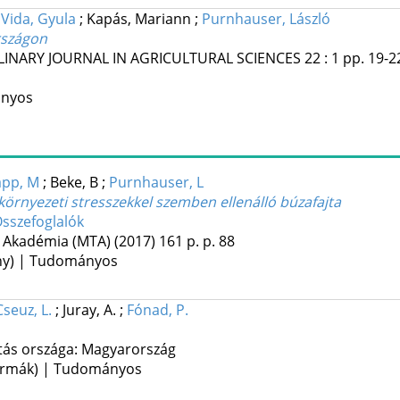
;
Vida, Gyula
;
Kapás, Mariann
;
Purnhauser, László
rszágon
LINARY JOURNAL IN AGRICULTURAL SCIENCES
22
:
1
pp. 19-22
ányos
app, M
;
Beke, B
;
Purnhauser, L
örnyezeti stresszekkel szemben ellenálló búzafajta
sszefoglalók
Akadémia (MTA)
(2017)
161 p.
p. 88
ény) | Tudományos
Cseuz, L.
;
Juray, A.
;
Fónad, P.
tás országa: Magyarország
 formák) | Tudományos