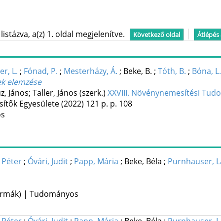
stázva, a(z) 1. oldal megjelenítve.
Következő oldal
Átlépés
r, L.
;
Fónad, P.
;
Mesterházy, Á.
;
Beke, B.
;
Tóth, B.
;
Bóna, L.
ek elemzése
z, János; Taller, János (szerk.)
XXVIII. Növénynemesítési Tud
ítők Egyesülete
(2022)
121 p.
p. 108
os
 Péter
;
Óvári, Judit
;
Papp, Mária
;
Beke, Béla
;
Purnhauser, L
 formák) | Tudományos