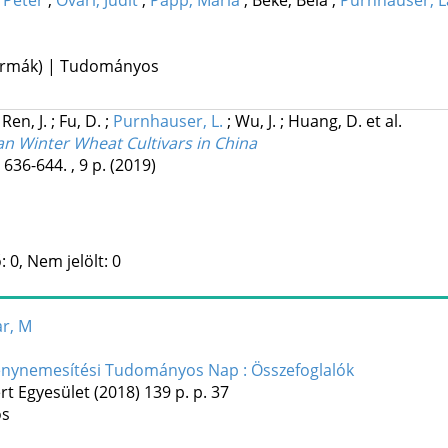
 Péter
;
Óvári, Judit
;
Papp, Mária
;
Beke, Béla
;
Purnhauser, L
 formák) | Tudományos
;
Ren, J.
;
Fu, D.
;
Purnhauser, L.
;
Wu, J.
;
Huang, D.
et al.
an Winter Wheat Cultivars in China
 636-644. , 9 p.
(2019)
 0, Nem jelölt: 0
ar, M
énynemesítési Tudományos Nap : Összefoglalók
rt Egyesület
(2018)
139 p.
p. 37
os