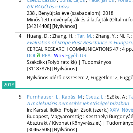
3.
Cseuz, László
;
Bóna, Lajos
;
Pauk, János
;
Fónad,
GK BAGÓ őszi búza
238
,
Benyújtás éve (szabadalom): 2018
Minősített növényfajták és állatfajták (Oltalmi
[34214408]
[Nyilvános]
4.
Huang, D.
;
Zhang, H.
;
Tar, M.
;
Zhang, Y.
;
Ni, F.
Evaluation of Stripe Rust Resistance in Hungari
CEREAL RESEARCH COMMUNICATIONS
47
:
4
pp.
DOI
REAL
WoS
Egyéb URL
Szakcikk (Folyóiratcikk) | Tudományos
[31187876]
[Nyilvános]
Nyilvános idéző összesen: 2, Független: 2, Függő:
2018
5.
Purnhauser, L
;
Kapás, M
;
Cseuz, L
;
Szőke, A
;
T
A molekuláris nemesítés lehetőségei búzában
In: Karsai, Ildikó; Polgár, Zsolt (szerk.)
XXIV. Növ
Budapest, Magyarország :
Keszthelyi Burgonyáé
Absztrakt / Kivonat (Könyvrészlet) | Tudomány
[30462508]
[Nyilvános]