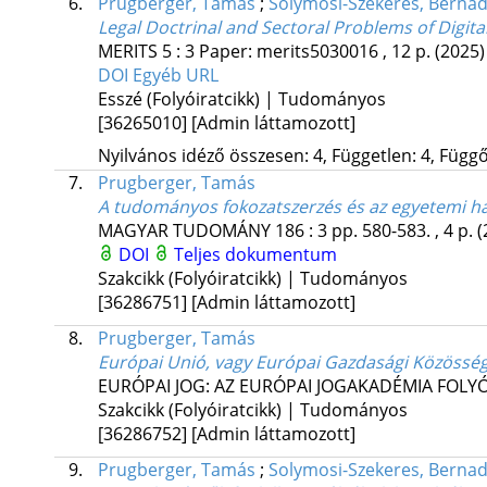
6.
Prugberger, Tamás
;
Solymosi-Szekeres, Bernad
Legal Doctrinal and Sectoral Problems of Digit
MERITS
5
:
3
Paper: merits5030016 , 12 p.
(2025)
DOI
Egyéb URL
Esszé (Folyóiratcikk) | Tudományos
[36265010]
[Admin láttamozott]
Nyilvános idéző összesen: 4, Független: 4, Függő:
7.
Prugberger, Tamás
A tudományos fokozatszerzés és az egyetemi hab
MAGYAR TUDOMÁNY
186
:
3
pp. 580-583. , 4 p.
(
DOI
Teljes dokumentum
Szakcikk (Folyóiratcikk) | Tudományos
[36286751]
[Admin láttamozott]
8.
Prugberger, Tamás
Európai Unió, vagy Európai Gazdasági Közössé
EURÓPAI JOG: AZ EURÓPAI JOGAKADÉMIA FOLY
Szakcikk (Folyóiratcikk) | Tudományos
[36286752]
[Admin láttamozott]
9.
Prugberger, Tamás
;
Solymosi-Szekeres, Bernad