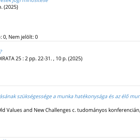
ések jogi minősítése
p.
(2025)
 0, Nem jelölt: 0
?
ÓIRATA
25
:
2
pp. 22-31. , 10 p.
(2025)
atásának szükségessége a munka hatékonysága és az élő mu
e-Old Values and New Challenges c. tudományos konferencián