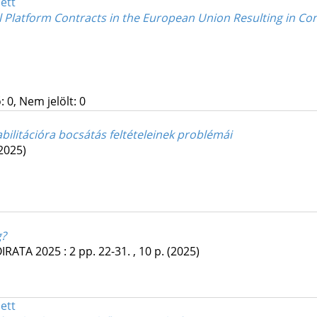
ett
al Platform Contracts in the European Union Resulting in C
 0, Nem jelölt: 0
ilitációra bocsátás feltételeinek problémái
2025)
g?
ÓIRATA
2025
:
2
pp. 22-31. , 10 p.
(2025)
ett