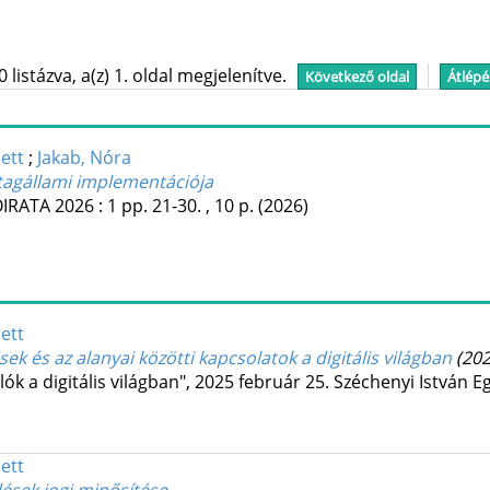
istázva, a(z) 1. oldal megjelenítve.
Következő oldal
Átlépé
ett
;
Jakab, Nóra
tagállami implementációja
ÓIRATA
2026
:
1
pp. 21-30. , 10 p.
(2026)
ett
k és az alanyai közötti kapcsolatok a digitális világban
(202
ók a digitális világban", 2025 február 25. Széchenyi István
ett