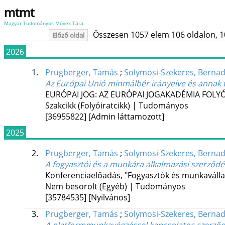
mtmt
Magyar Tudományos Művek Tára
Összesen 1057 elem 106 oldalon, 10 l
Előző oldal
2026
1.
Prugberger, Tamás
;
Solymosi-Szekeres, Bernad
Az Európai Unió minmálbér irányelve és annak 
EURÓPAI JOG: AZ EURÓPAI JOGAKADÉMIA FOLY
Szakcikk (Folyóiratcikk) | Tudományos
[36955822]
[Admin láttamozott]
2025
2.
Prugberger, Tamás
;
Solymosi-Szekeres, Bernad
A fogyasztói és a munkára alkalmazási szerződése
Konferenciaelőadás, "Fogyasztók és munkavállal
Nem besorolt (Egyéb) | Tudományos
[35784535]
[Nyilvános]
3.
Prugberger, Tamás
;
Solymosi-Szekeres, Bernad