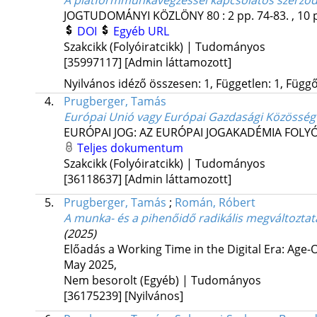
A platformmunkavégzéssel kapcsolatos szerződ
JOGTUDOMÁNYI KÖZLÖNY
80
:
2
pp. 74-83. , 10 
DOI
Egyéb URL
Szakcikk (Folyóiratcikk) | Tudományos
[35997117]
[Admin láttamozott]
Nyilvános idéző összesen: 1, Független: 1, Függő:
4.
Prugberger, Tamás
Európai Unió vagy Európai Gazdasági Közösség
EURÓPAI JOG: AZ EURÓPAI JOGAKADÉMIA FOLY
Teljes dokumentum
Szakcikk (Folyóiratcikk) | Tudományos
[36118637]
[Admin láttamozott]
5.
Prugberger, Tamás
;
Román, Róbert
A munka- és a pihenőidő radikális megváltozt
(2025)
Előadás a Working Time in the Digital Era: Ag
May 2025
,
Nem besorolt (Egyéb) | Tudományos
[36175239]
[Nyilvános]