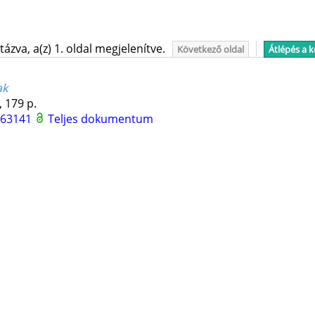
ázva, a(z) 1. oldal megjelenítve.
Következő oldal
Átlépés a 
ak
,
179 p.
963141
Teljes dokumentum