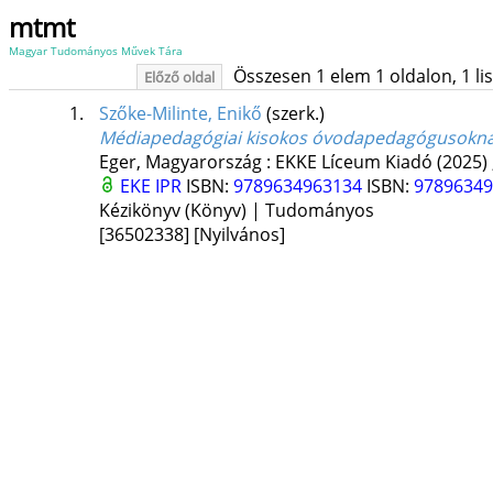
mtmt
Magyar Tudományos Művek Tára
Összesen 1 elem 1 oldalon, 1 list
Előző oldal
1.
Szőke-Milinte, Enikő
(szerk.)
Médiapedagógiai kisokos óvodapedagógusokn
Eger, Magyarország :
EKKE Líceum Kiadó
(2025)
EKE IPR
ISBN:
9789634963134
ISBN:
9789634
Kézikönyv (Könyv) | Tudományos
[36502338]
[Nyilvános]