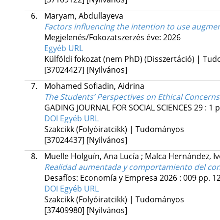
6.
Maryam, Abdullayeva
Factors influencing the intention to use augme
Megjelenés/Fokozatszerzés éve: 2026
Egyéb URL
Külföldi fokozat (nem PhD) (Disszertáció) | T
[37024427]
[Nyilvános]
7.
Mohamed Sofiadin, Aidrina
The Students’ Perspectives on Ethical Concer
GADING JOURNAL FOR SOCIAL SCIENCES
29
:
1
p
DOI
Egyéb URL
Szakcikk (Folyóiratcikk) | Tudományos
[37024437]
[Nyilvános]
8.
Muelle Holguín, Ana Lucía
;
Malca Hernández, I
Realidad aumentada y comportamiento del consu
Desafíos: Economía y Empresa
2026
:
009
pp. 12
DOI
Egyéb URL
Szakcikk (Folyóiratcikk) | Tudományos
[37409980]
[Nyilvános]