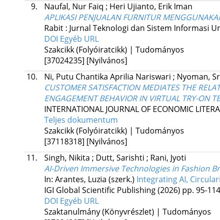
9.
Naufal, Nur Faiq
;
Heri Ujianto, Erik Iman
APLIKASI PENJUALAN FURNITUR MENGGUNAKA
Rabit : Jurnal Teknologi dan Sistem Informasi U
DOI
Egyéb URL
Szakcikk (Folyóiratcikk) | Tudományos
[37024235]
[Nyilvános]
10.
Ni, Putu Chantika Aprilia Nariswari
;
Nyoman, Sr
CUSTOMER SATISFACTION MEDIATES THE RELA
ENGAGEMENT BEHAVIOR IN VIRTUAL TRY-ON 
INTERNATIONAL JOURNAL OF ECONOMIC LITER
Teljes dokumentum
Szakcikk (Folyóiratcikk) | Tudományos
[37118318]
[Nyilvános]
11.
Singh, Nikita
;
Dutt, Sarishti
;
Rani, Jyoti
AI-Driven Immersive Technologies in Fashion 
In: Arantes, Luzia (szerk.)
Integrating AI, Circula
IGI Global Scientific Publishing
(2026)
pp. 95-114
DOI
Egyéb URL
Szaktanulmány (Könyvrészlet) | Tudományos