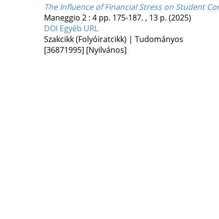
The Influence of Financial Stress on Student C
Maneggio
2
:
4
pp. 175-187. , 13 p.
(2025)
DOI
Egyéb URL
Szakcikk (Folyóiratcikk) | Tudományos
[36871995]
[Nyilvános]