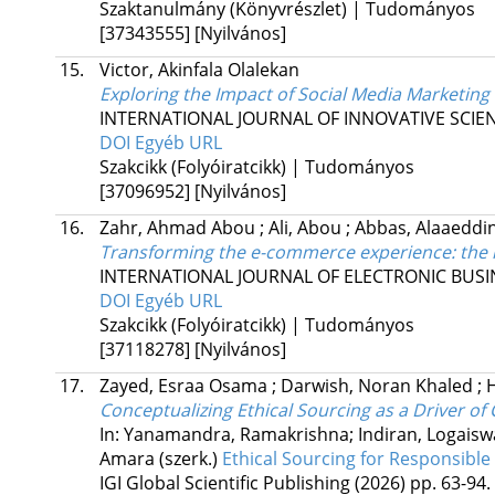
Szaktanulmány (Könyvrészlet) | Tudományos
[37343555]
[Nyilvános]
15.
Victor, Akinfala Olalekan
Exploring the Impact of Social Media Marketi
INTERNATIONAL JOURNAL OF INNOVATIVE SCI
DOI
Egyéb URL
Szakcikk (Folyóiratcikk) | Tudományos
[37096952]
[Nyilvános]
16.
Zahr, Ahmad Abou
;
Ali, Abou
;
Abbas, Alaaeddi
Transforming the e-commerce experience
: the
INTERNATIONAL JOURNAL OF ELECTRONIC BUSI
DOI
Egyéb URL
Szakcikk (Folyóiratcikk) | Tudományos
[37118278]
[Nyilvános]
17.
Zayed, Esraa Osama
;
Darwish, Noran Khaled
;
H
Conceptualizing Ethical Sourcing as a Driver o
In: Yanamandra, Ramakrishna; Indiran, Logaisw
Amara (szerk.)
Ethical Sourcing for Responsib
IGI Global Scientific Publishing
(2026)
pp. 63-94.