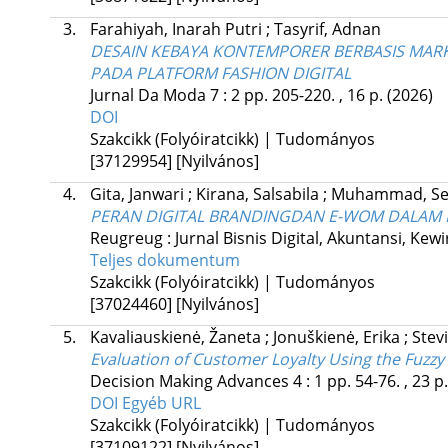
3.
Farahiyah, Inarah Putri
;
Tasyrif, Adnan
DESAIN KEBAYA KONTEMPORER BERBASIS MAR
PADA PLATFORM FASHION DIGITAL
Jurnal Da Moda
7
:
2
pp. 205-220. , 16 p.
(2026)
DOI
Szakcikk (Folyóiratcikk) | Tudományos
[37129954]
[Nyilvános]
4.
Gita, Janwari
;
Kirana, Salsabila
;
Muhammad, Se
PERAN DIGITAL BRANDINGDAN E-WOM DALAM
Reugreug : Jurnal Bisnis Digital, Akuntansi, K
Teljes dokumentum
Szakcikk (Folyóiratcikk) | Tudományos
[37024460]
[Nyilvános]
5.
Kavaliauskienė, Žaneta
;
Jonuškienė, Erika
;
Stevi
Evaluation of Customer Loyalty Using the Fuzzy
Decision Making Advances
4
:
1
pp. 54-76. , 23 p
DOI
Egyéb URL
Szakcikk (Folyóiratcikk) | Tudományos
[37109122]
[Nyilvános]