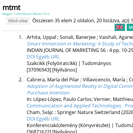
mtmt
Magyar Tudományos Művek Tára
Összesen 35 elem 2 oldalon, 20 listázva, a(z) 1
Előző oldal
Me
1.
Arhita, Uppal
;
Sonali, Banerjee
;
Vaishali, Agar
Smart Immersion in Marketing
: A Study of Tec
INDIAN JOURNAL OF MARKETING
56
:
4
pp. 10-29
DOI
Egyéb URL
Szakcikk (Folyóiratcikk) | Tudományos
[37096943]
[Nyilvános]
2.
Cabrera, María del Pilar
;
Villavicencio, María
;
C
Adoption of Augmented Reality in Digital Com
Purchase Intention
In: López-López, Paulo Carlos; Vernier, Matthieu
Communication and Applied Technologies : Pr
Cham, Svájc :
Springer Nature Switzerland
(2026
DOI
Egyéb URL
Konferenciaközlemény (Könyvrészlet) | Tudom
[36871622]
[Nyilvános]