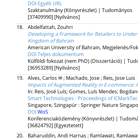
DOI
Egyéb URL
Szaktanulmány (Könyvrészlet) | Tudományos
[37409990]
[Nyilvános]
18.
Abdelfattah, Zouhri
Developing a Framework for Retailers to Und
Kingdom of Bahrain
American University of Bahrain,
Megjelenés/Fok
DOI
Teljes dokumentum
Külföldi fokozat (nem PhD) (Disszertáció) | T
[36953289]
[Nyilvános]
19.
Alves, Carlos ✉
;
Machado, Jose
;
Reis, Jose Luis
Impacts of Augmented Reality in E-commerce: A
In: Reis, José Luís; Gomes, Luís Mendes; Bogdan
Smart Technologies : Proceedings of ICMarkTe
Singapore, Szingapúr :
Springer Nature Singap
DOI
WoS
Konferenciaközlemény (Könyvrészlet) | Tudom
[36824792]
[Egyeztetett]
20.
Baharuddin, Andi Harnas
;
Ramlawati, Ramlawa