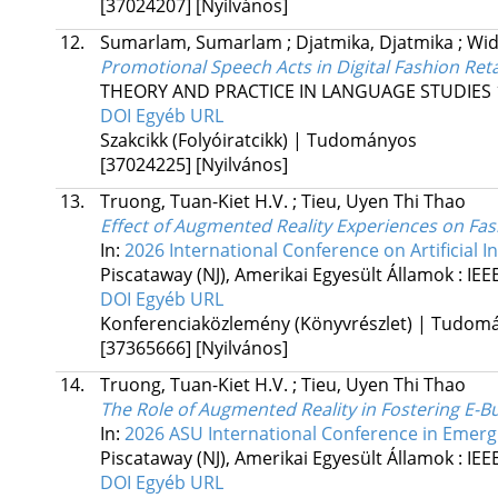
[37024207]
[Nyilvános]
12.
Sumarlam, Sumarlam
;
Djatmika, Djatmika
;
Wid
Promotional Speech Acts in Digital Fashion Reta
THEORY AND PRACTICE IN LANGUAGE STUDIES
DOI
Egyéb URL
Szakcikk (Folyóiratcikk) | Tudományos
[37024225]
[Nyilvános]
13.
Truong, Tuan-Kiet H.V.
;
Tieu, Uyen Thi Thao
Effect of Augmented Reality Experiences on Fas
In:
2026 International Conference on Artificial I
Piscataway (NJ), Amerikai Egyesült Államok :
IEE
DOI
Egyéb URL
Konferenciaközlemény (Könyvrészlet) | Tudom
[37365666]
[Nyilvános]
14.
Truong, Tuan-Kiet H.V.
;
Tieu, Uyen Thi Thao
The Role of Augmented Reality in Fostering E-B
In:
2026 ASU International Conference in Emergin
Piscataway (NJ), Amerikai Egyesült Államok :
IEE
DOI
Egyéb URL