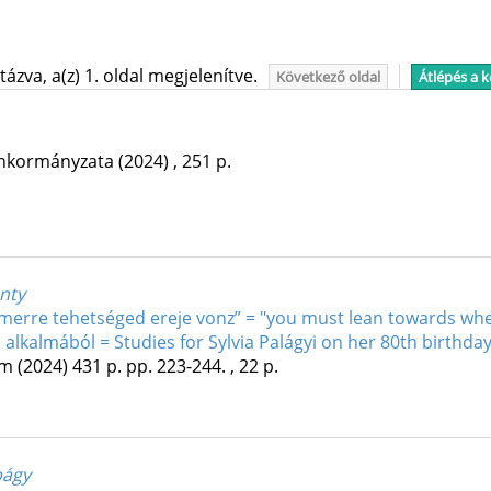
ázva, a(z) 1. oldal megjelenítve.
Következő oldal
Átlépés a 
Önkormányzata
(2024)
,
251 p.
nty
 amerre tehetséged ereje vonz” = "you must lean towards whe
 alkalmából = Studies for Sylvia Palágyi on her 80th birthda
um
(2024)
431 p.
pp. 223-244. , 22 p.
bágy