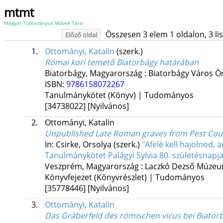
mtmt
Magyar Tudományos Művek Tára
Összesen 3 elem 1 oldalon, 3 list
Előző oldal
1.
Ottományi, Katalin
(szerk.)
Római kori temető Biatorbágy határában
Biatorbágy, Magyarország :
Biatorbágy Város 
ISBN:
9786158072267
Tanulmánykötet (Könyv) | Tudományos
[34738022]
[Nyilvános]
2.
Ottományi, Katalin
Unpublished Late Roman graves from Pest Cou
In: Csirke, Orsolya (szerk.)
"Afelé kell hajolnod,
Tanulmánykötet Palágyi Sylvia 80. születésnapja
Veszprém, Magyarország :
Laczkó Dezső Múze
Könyvfejezet (Könyvrészlet) | Tudományos
[35778446]
[Nyilvános]
3.
Ottományi, Katalin
Das Gräberfeld des römischen vicus bei Biator