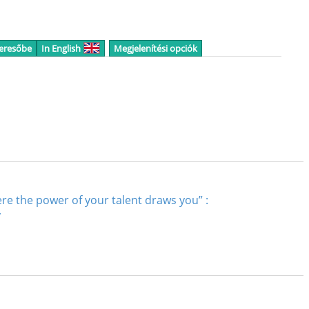
keresőbe
In English
Megjelenítési opciók
re the power of your talent draws you” :
y