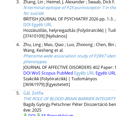
3.
Zhang, Lin
;
Heimel, J. Alexander
;
Swaab, Dick F.
N-terminal epitope of P2X purinoceptor 7 in th
for suicide
BRITISH JOURNAL OF PSYCHIATRY
2026
pp. 1-3. 
DOI
Egyéb URL
Hozzászólás, helyreigazítás (Folyóiratcikk) | T
[37410109]
[Nyilvános]
4.
Zhu, Ling
;
Mao, Qiao
;
Luo, Zhixiong
;
Chen, Bin
Wang, Kesheng
et al.
Phenome-wide association study of P2RX7 ident
phenotypes
JOURNAL OF AFFECTIVE DISORDERS
402
Paper:
DOI
WoS
Scopus
PubMed
Egyéb URL
Egyéb URL
Szakcikk (Folyóiratcikk) | Tudományos
[36961979]
[Egyeztetett]
5.
Gál, Zsófia
THE ROLE OF BLOOD-BRAIN BARRIER INTEGRITY
Bagdy György
Petschner Péter
Disszertáció ben
éve: 2025
DOI
SE Repozitórium