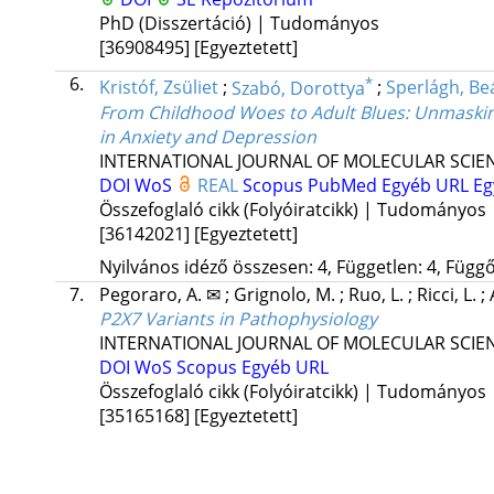
PhD (Disszertáció) | Tudományos
[36908495]
[Egyeztetett]
6.
*
Kristóf, Zsüliet
;
Szabó, Dorottya
;
Sperlágh, Be
From Childhood Woes to Adult Blues: Unmaskin
in Anxiety and Depression
INTERNATIONAL JOURNAL OF MOLECULAR SCIE
DOI
WoS
REAL
Scopus
PubMed
Egyéb URL
Eg
Összefoglaló cikk (Folyóiratcikk) | Tudományos
[36142021]
[Egyeztetett]
Nyilvános idéző összesen: 4, Független: 4, Függő:
7.
Pegoraro, A. ✉
;
Grignolo, M.
;
Ruo, L.
;
Ricci, L.
;
P2X7 Variants in Pathophysiology
INTERNATIONAL JOURNAL OF MOLECULAR SCIE
DOI
WoS
Scopus
Egyéb URL
Összefoglaló cikk (Folyóiratcikk) | Tudományos
[35165168]
[Egyeztetett]