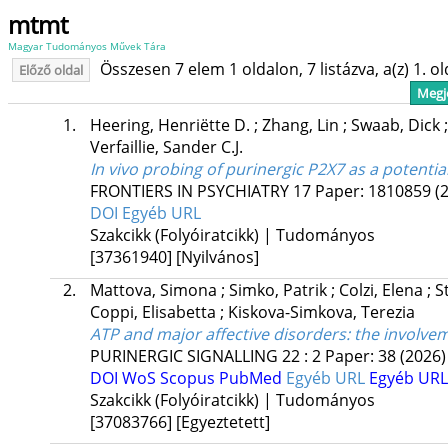
mtmt
Magyar Tudományos Művek Tára
Összesen 7 elem 1 oldalon, 7 listázva, a(z) 1. o
Előző oldal
Megje
1.
Heering, Henriëtte D.
;
Zhang, Lin
;
Swaab, Dick
Verfaillie, Sander C.J.
In vivo probing of purinergic P2X7 as a potentia
FRONTIERS IN PSYCHIATRY
17
Paper: 1810859
(
DOI
Egyéb URL
Szakcikk (Folyóiratcikk) | Tudományos
[37361940]
[Nyilvános]
2.
Mattova, Simona
;
Simko, Patrik
;
Colzi, Elena
;
S
Coppi, Elisabetta
;
Kiskova-Simkova, Terezia
ATP and major affective disorders: the involve
PURINERGIC SIGNALLING
22
:
2
Paper: 38
(2026)
DOI
WoS
Scopus
PubMed
Egyéb URL
Egyéb URL
Szakcikk (Folyóiratcikk) | Tudományos
[37083766]
[Egyeztetett]