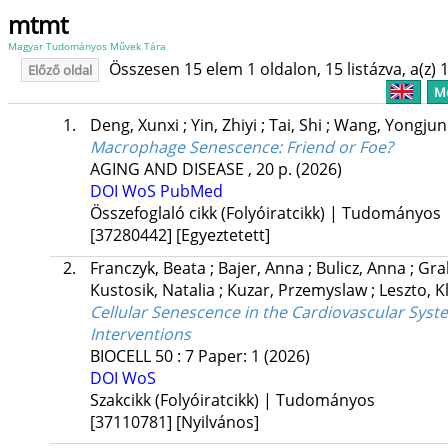
mtmt
Magyar Tudományos Művek Tára
Összesen 15 elem 1 oldalon, 15 listázva, a(z) 1
Előző oldal
Me
1.
Deng, Xunxi
;
Yin, Zhiyi
;
Tai, Shi
;
Wang, Yongju
Macrophage Senescence: Friend or Foe?
AGING AND DISEASE
, 20 p.
(2026)
DOI
WoS
PubMed
Összefoglaló cikk (Folyóiratcikk) | Tudományos
[37280442]
[Egyeztetett]
2.
Franczyk, Beata
;
Bajer, Anna
;
Bulicz, Anna
;
Gra
Kustosik, Natalia
;
Kuzar, Przemyslaw
;
Leszto, 
Cellular Senescence in the Cardiovascular Sys
Interventions
BIOCELL
50
:
7
Paper: 1
(2026)
DOI
WoS
Szakcikk (Folyóiratcikk) | Tudományos
[37110781]
[Nyilvános]