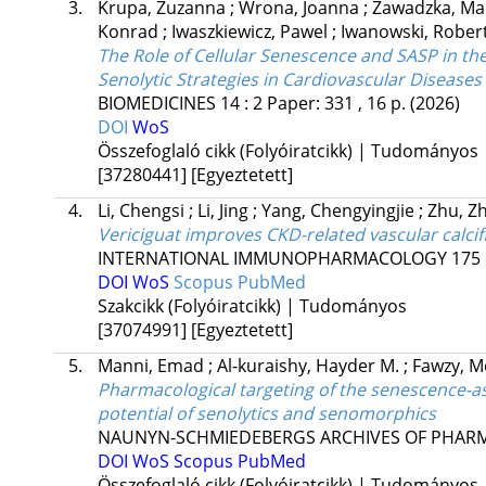
3.
Krupa, Zuzanna
;
Wrona, Joanna
;
Zawadzka, Ma
Konrad
;
Iwaszkiewicz, Pawel
;
Iwanowski, Rober
The Role of Cellular Senescence and SASP in th
Senolytic Strategies in Cardiovascular Diseases
BIOMEDICINES
14
:
2
Paper: 331 , 16 p.
(2026)
DOI
WoS
Összefoglaló cikk (Folyóiratcikk) | Tudományos
[37280441]
[Egyeztetett]
4.
Li, Chengsi
;
Li, Jing
;
Yang, Chengyingjie
;
Zhu, Z
Vericiguat improves CKD-related vascular calc
INTERNATIONAL IMMUNOPHARMACOLOGY
175
DOI
WoS
Scopus
PubMed
Szakcikk (Folyóiratcikk) | Tudományos
[37074991]
[Egyeztetett]
5.
Manni, Emad
;
Al-kuraishy, Hayder M.
;
Fawzy, 
Pharmacological targeting of the senescence-as
potential of senolytics and senomorphics
NAUNYN-SCHMIEDEBERGS ARCHIVES OF PHA
DOI
WoS
Scopus
PubMed
Összefoglaló cikk (Folyóiratcikk) | Tudományos