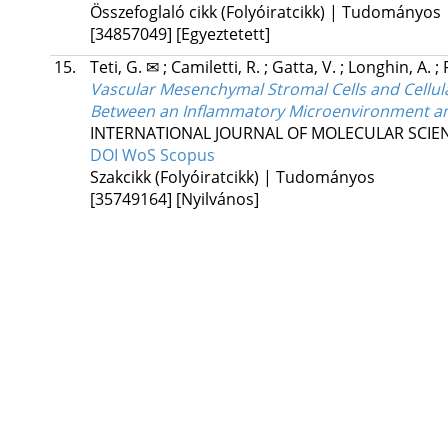
Összefoglaló cikk (Folyóiratcikk) | Tudományos
[34857049]
[Egyeztetett]
15.
Teti, G. ✉
;
Camiletti, R.
;
Gatta, V.
;
Longhin, A.
;
Vascular Mesenchymal Stromal Cells and Cellula
Between an Inflammatory Microenvironment a
INTERNATIONAL JOURNAL OF MOLECULAR SCIE
DOI
WoS
Scopus
Szakcikk (Folyóiratcikk) | Tudományos
[35749164]
[Nyilvános]