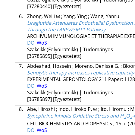
[37280440]
[Egyeztetett]
6.
Zhong, Weili ✉
;
Yang, Ying
;
Wang, Yanru
Liraglutide Attenuates Endothelial Dysfunction
Through the LARP7/SIRT1 Pathway
ARCHIVUM IMMUNOLOGIAE ET THERAPIAE EXPE
DOI
WoS
Szakcikk (Folyóiratcikk) | Tudományos
[36785895]
[Egyeztetett]
7.
Abdeahad, Hossein
;
Moreno, Denisse G.
;
Bloo
Senolytic therapy increases replicative capacity
EXPERIMENTAL GERONTOLOGY
211
Paper: 1128
DOI
WoS
Szakcikk (Folyóiratcikk) | Tudományos
[36785897]
[Egyeztetett]
8.
Abe, Hiroshi
;
Indo, Hiroko P. ✉
;
Ito, Hiromu
;
Ma
Synephrine Inhibits Oxidative Stress and H
O
-
2
2
CELL BIOCHEMISTRY AND BIOPHYSICS
, 16 p.
(20
DOI
WoS