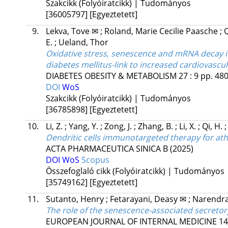
Szakcikk (Folyóiratcikk) | Tudományos
[36005797]
[Egyeztetett]
9.
Lekva, Tove ✉
;
Roland, Marie Cecilie Paasche
;
Q
E.
;
Ueland, Thor
Oxidative stress, senescence and mRNA decay i
diabetes mellitus-link to increased cardiovascul
DIABETES OBESITY & METABOLISM
27
:
9
pp. 480
DOI
WoS
Szakcikk (Folyóiratcikk) | Tudományos
[36785898]
[Egyeztetett]
10.
Li, Z.
;
Yang, Y.
;
Zong, J.
;
Zhang, B.
;
Li, X.
;
Qi, H.
Dendritic cells immunotargeted therapy for ath
ACTA PHARMACEUTICA SINICA B
(2025)
DOI
WoS
Scopus
Összefoglaló cikk (Folyóiratcikk) | Tudományos
[35749162]
[Egyeztetett]
11.
Sutanto, Henry
;
Fetarayani, Deasy ✉
;
Narendra
The role of the senescence-associated secretor
EUROPEAN JOURNAL OF INTERNAL MEDICINE
14