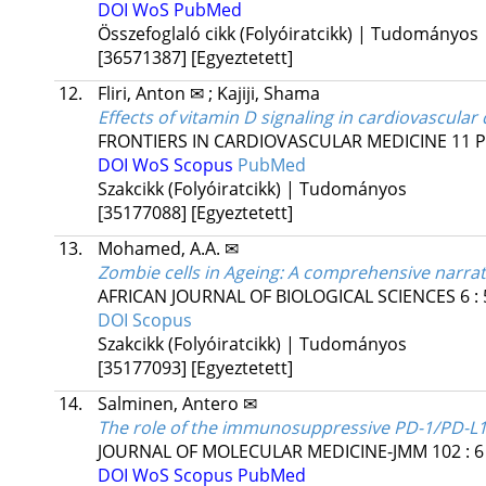
DOI
WoS
PubMed
Összefoglaló cikk (Folyóiratcikk) | Tudományos
[36571387]
[Egyeztetett]
12.
Fliri, Anton ✉
;
Kajiji, Shama
Effects of vitamin D signaling in cardiovascular
FRONTIERS IN CARDIOVASCULAR MEDICINE
11
P
DOI
WoS
Scopus
PubMed
Szakcikk (Folyóiratcikk) | Tudományos
[35177088]
[Egyeztetett]
13.
Mohamed, A.A. ✉
Zombie cells in Ageing: A comprehensive narra
AFRICAN JOURNAL OF BIOLOGICAL SCIENCES
6
:
DOI
Scopus
Szakcikk (Folyóiratcikk) | Tudományos
[35177093]
[Egyeztetett]
14.
Salminen, Antero ✉
The role of the immunosuppressive PD-1/PD-L1 
JOURNAL OF MOLECULAR MEDICINE-JMM
102
:
6
DOI
WoS
Scopus
PubMed