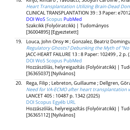
18.
Kinjo, Rintaro
;
Tavolacci, Sooyun Caroline
;
Kha
Heart Transplantation Utilizing Brain-Dead Do
CLINICAL TRANSPLANTATION
39
:
3
Paper: e7012
DOI
WoS
Scopus
PubMed
Szakcikk (Folyóiratcikk) | Tudományos
[36004895]
[Egyeztetett]
19.
Louca, John Onsy ✉
;
Gonzalez, Beatriz Domingu
Regulatory Ghosts? Debunking the Myth of "No 
JACC-HEART FAILURE
13
:
8
Paper: 102499 , 2 p.
DOI
WoS
Scopus
PubMed
Hozzászólás, helyreigazítás (Folyóiratcikk) | T
[36365037]
[Nyilvános]
20.
Rega, Filip
;
Lebreton, Guillaume
;
Dellgren, Gö
Need for VA-ECMO after heart transplantation 
LANCET
405
:
10487
p. 1342
(2025)
DOI
Scopus
Egyéb URL
Hozzászólás, helyreigazítás (Folyóiratcikk) | T
[36365112]
[Nyilvános]