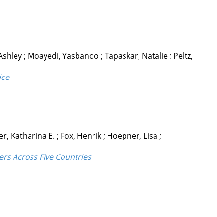
 Ashley
;
Moayedi, Yasbanoo
;
Tapaskar, Natalie
;
Peltz,
ice
r, Katharina E.
;
Fox, Henrik
;
Hoepner, Lisa
;
ers Across Five Countries