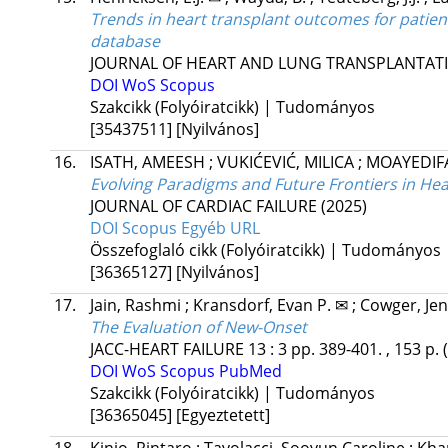
Trends in heart transplant outcomes for patients 
database
JOURNAL OF HEART AND LUNG TRANSPLANTAT
DOI
WoS
Scopus
Szakcikk (Folyóiratcikk) | Tudományos
[35437511]
[Nyilvános]
16.
ISATH, AMEESH
;
VUKIĆEVIĆ, MILICA
;
MOAYEDIF
Evolving Paradigms and Future Frontiers in Hea
JOURNAL OF CARDIAC FAILURE
(2025)
DOI
Scopus
Egyéb URL
Összefoglaló cikk (Folyóiratcikk) | Tudományos
[36365127]
[Nyilvános]
17.
Jain, Rashmi
;
Kransdorf, Evan P. ✉
;
Cowger, Jen
The Evaluation of New-Onset
JACC-HEART FAILURE
13
:
3
pp. 389-401. , 153 p.
DOI
WoS
Scopus
PubMed
Szakcikk (Folyóiratcikk) | Tudományos
[36365045]
[Egyeztetett]