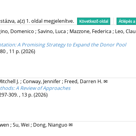
tázva, a(z) 1. oldal megjelenítve.
Következő oldal
Átlépés a
gino, Domenico
;
Savino, Luca
;
Mazzone, Federica
;
Leo, Cla
ntation: A Promising Strategy to Expand the Donor Pool
80 , 11 p.
(2026)
tchell J.
;
Conway, Jennifer
;
Freed, Darren H. ✉
thods: A Review of Approaches
297-309. , 13 p.
(2026)
 -wen
;
Su, Wei
;
Dong, Nianguo ✉