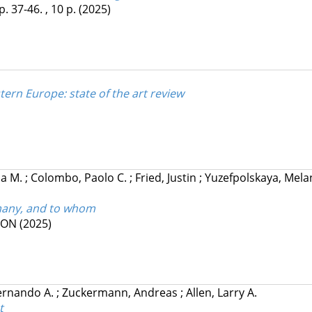
p. 37-46. , 10 p.
(2025)
ern Europe: state of the art review
lia M.
;
Colombo, Paolo C.
;
Fried, Justin
;
Yuzefpolskaya, Mel
many, and to whom
ION
(2025)
Fernando A.
;
Zuckermann, Andreas
;
Allen, Larry A.
t