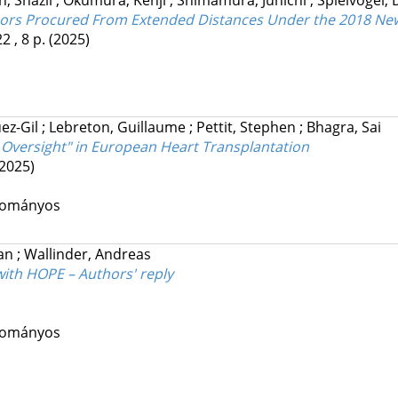
n, Shazli
;
Okumura, Kenji
;
Shimamura, Junichi
;
Spielvogel,
nors Procured From Extended Distances Under the 2018 New 
2 , 8 p.
(2025)
ez-Gil
;
Lebreton, Guillaume
;
Pettit, Stephen
;
Bhagra, Sai
Oversight" in European Heart Transplantation
(2025)
udományos
ran
;
Wallinder, Andreas
with HOPE – Authors' reply
udományos