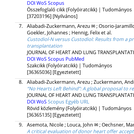
DOI
WoS
Scopus
Összefoglaló cikk (Folyóiratcikk) | Tudományos
[37203196]
[Nyilvános]
7.
Aliabadi-Zuckermann, Arezu ✉
;
Osorio-Jaramill
Goekler, Johannes
;
Hennig, Felix
et al.
Custodiol-N versus Custodiol: Results from a pr
transplantation
JOURNAL OF HEART AND LUNG TRANSPLANTAT
DOI
WoS
Scopus
PubMed
Szakcikk (Folyóiratcikk) | Tudományos
[36365036]
[Egyeztetett]
8.
Aliabadi-Zuckermann, Arezu
;
Zuckermann, And
“No Hearts Left Behind”: A global proposal to 
JOURNAL OF HEART AND LUNG TRANSPLANTAT
DOI
WoS
Scopus
Egyéb URL
Rövid közlemény (Folyóiratcikk) | Tudományos
[36365135]
[Egyeztetett]
9.
Asemota, Nicole
;
Louca, John ✉
;
Oechsner, Ma
A critical evaluation of donor heart offer acce