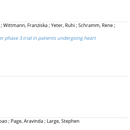
r
;
Wittmann, Franziska
;
Yeter, Ruhi
;
Schramm, Rene
;
r phase 3 trial in patients undergoing heart
Joao
;
Page, Aravinda
;
Large, Stephen