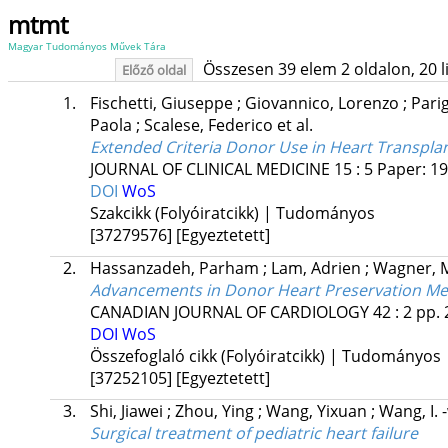
mtmt
Magyar Tudományos Művek Tára
Összesen 39 elem 2 oldalon, 20 lis
Előző oldal
1.
Fischetti, Giuseppe
;
Giovannico, Lorenzo
;
Pari
Paola
;
Scalese, Federico
et al.
Extended Criteria Donor Use in Heart Transpla
JOURNAL OF CLINICAL MEDICINE
15
:
5
Paper: 19
DOI
WoS
Szakcikk (Folyóiratcikk) | Tudományos
[37279576]
[Egyeztetett]
2.
Hassanzadeh, Parham
;
Lam, Adrien
;
Wagner, Mi
Advancements in Donor Heart Preservation Me
CANADIAN JOURNAL OF CARDIOLOGY
42
:
2
pp. 
DOI
WoS
Összefoglaló cikk (Folyóiratcikk) | Tudományos
[37252105]
[Egyeztetett]
3.
Shi, Jiawei
;
Zhou, Ying
;
Wang, Yixuan
;
Wang, I.
Surgical treatment of pediatric heart failure