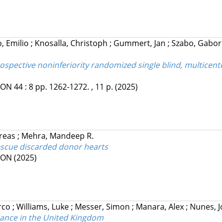
o, Emilio
;
Knosalla, Christoph
;
Gummert, Jan
;
Szabo, Gabo
ospective noninferiority randomized single blind, multicente
ION
44
:
8
pp. 1262-1272. , 11 p.
(2025)
reas
;
Mehra, Mandeep R.
rescue discarded donor hearts
ION
(2025)
rco
;
Williams, Luke
;
Messer, Simon
;
Manara, Alex
;
Nunes, 
ptance in the United Kingdom