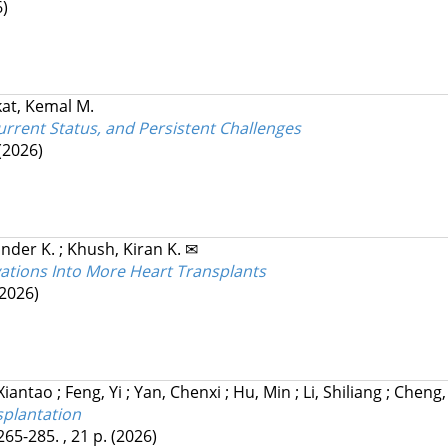
6)
at, Kemal M.
urrent Status, and Persistent Challenges
(2026)
ander K.
;
Khush, Kiran K. ✉
ations Into More Heart Transplants
(2026)
Xiantao
;
Feng, Yi
;
Yan, Chenxi
;
Hu, Min
;
Li, Shiliang
;
Cheng,
splantation
265-285. , 21 p.
(2026)