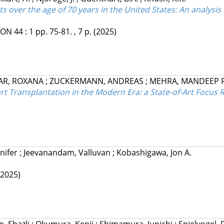
over the age of 70 years in the United States: An analysis of
ION
44
:
1
pp. 75-81. , 7 p.
(2025)
AR, ROXANA
;
ZUCKERMANN, ANDREAS
;
MEHRA, MANDEEP R
rt Transplantation in the Modern Era: a State-of-Art Focus 
nifer
;
Jeevanandam, Valluvan
;
Kobashigawa, Jon A.
(2025)