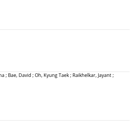
ana
;
Bae, David
;
Oh, Kyung Taek
;
Raikhelkar, Jayant
;