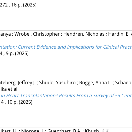
272 , 16 p.
(2025)
nanya
;
Wrobel, Christopher
;
Hendren, Nicholas
;
Hardin, E.
tation: Current Evidence and Implications for Clinical Pract
4 , 9 p.
(2025)
teberg, Jeffrey J.
;
Shudo, Yasuhiro
;
Rogge, Anna L.
;
Schaepe
lika
et al.
in Heart Transplantation? Results From a Survey of 53 Cent
4 , 10 p.
(2025)
ikart, H.
;
Njoroge, J.
;
Guenthart, B.A.
;
Khush, K.K.