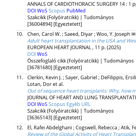
ANNALS OF CARDIOTHORACIC SURGERY
14
:
1
p
DOI
WoS
Scopus
PubMed
Szakcikk (Folyóiratcikk) | Tudományos
[36004894]
[Egyeztetett]
10.
Chen, Carol W.
;
Saeed, Diyar
;
Woo, Y. Joseph ✉
Adult heart transplantation in the USA and West
EUROPEAN HEART JOURNAL
, 11 p.
(2025)
DOI
WoS
Összefoglaló cikk (Folyóiratcikk) | Tudományos
[36781680]
[Egyeztetett]
11.
Clerkin, Kevin J.
;
Sayer, Gabriel
;
DeFilippis, Ersi
Lotan, Dor
et al.
Out of sequence heart transplants: Why, how 
JOURNAL OF HEART AND LUNG TRANSPLANTAT
DOI
WoS
Scopus
Egyéb URL
Szakcikk (Folyóiratcikk) | Tudományos
[36365143]
[Egyeztetett]
12.
El, Rafei Abdelghani
;
Cogswell, Rebecca
;
Atik, 
Review of the Global Activity of Heart Transplan