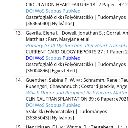
CIRCULATION-HEART FAILURE
18
:
7
Paper: e012
DOI
WoS
Scopus
PubMed
Összefoglaló cikk (Folyóiratcikk) | Tudományos
[36365040]
[Nyilvános]
13.
Gavrila, Elena I.
;
Dowell, Jonathan S.
;
Gorrai, A
Matthias
;
Farr, Maryjane
et al.
Primary Graft Dysfunction after Heart Transplan
CURRENT CARDIOLOGY REPORTS
27
:
1
Paper: 2
DOI
WoS
Scopus
PubMed
Összefoglaló cikk (Folyóiratcikk) | Tudományos
[36004896]
[Egyeztetett]
14.
Guenther, Sabina P. W. ✉
;
Schramm, Rene
;
Teu
Ruaengsri, Chawannuch
;
Costard-Jaeckle, Ange
Which Donor and Recipient Risk Factors Matter 
CLINICAL TRANSPLANTATION
39
:
6
Paper: e7021
DOI
WoS
Scopus
PubMed
Szakcikk (Folyóiratcikk) | Tudományos
[36365043]
[Nyilvános]
15.
Henricksen, E.J. ✉
;
Wayda, B.
;
Teuteberg, J.J.
;
Lu