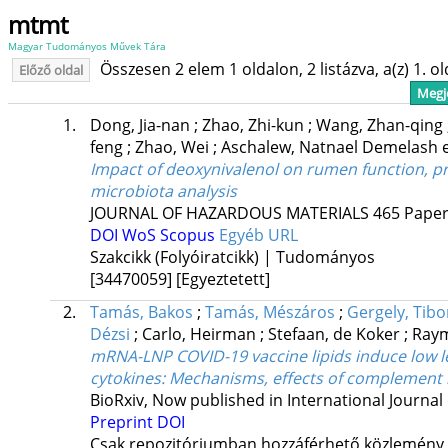
mtmt
Magyar Tudományos Művek Tára
Összesen 2 elem 1 oldalon, 2 listázva, a(z) 1. o
Előző oldal
Megje
1.
Dong, Jia-nan
;
Zhao, Zhi-kun
;
Wang, Zhan-qing
feng
;
Zhao, Wei
;
Aschalew, Natnael Demelash
e
Impact of deoxynivalenol on rumen function, p
microbiota analysis
JOURNAL OF HAZARDOUS MATERIALS
465
Paper
DOI
WoS
Scopus
Egyéb URL
Szakcikk (Folyóiratcikk) | Tudományos
[34470059]
[Egyeztetett]
2.
Tamás, Bakos
;
Tamás, Mészáros
;
Gergely, Tib
Dézsi
;
Carlo, Heirman
;
Stefaan, de Koker
;
Raym
mRNA-LNP COVID-19 vaccine lipids induce low 
cytokines: Mechanisms, effects of complement i
BioRxiv
,
Now published in International Journal
Preprint DOI
Csak repozitóriumban hozzáférhető közlemény