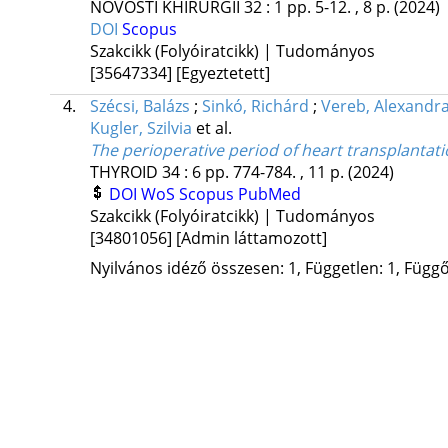
NOVOSTI KHIRURGII
32
:
1
pp. 5-12. , 8 p.
(2024)
DOI
Scopus
Szakcikk (Folyóiratcikk) | Tudományos
[35647334]
[Egyeztetett]
4.
Szécsi, Balázs
;
Sinkó, Richárd
;
Vereb, Alexandr
Kugler, Szilvia
et al.
The perioperative period of heart transplantat
THYROID
34
:
6
pp. 774-784. , 11 p.
(2024)
DOI
WoS
Scopus
PubMed
Szakcikk (Folyóiratcikk) | Tudományos
[34801056]
[Admin láttamozott]
Nyilvános idéző összesen: 1, Független: 1, Függő: