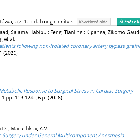
ázva, a(z) 1. oldal megjelenítve.
Következő oldal
Átlépés a 
aad, Salama Habibu
;
Feng, Tianling
;
Kipanga, Zikomo Gau
ng
et al.
atients following non-isolated coronary artery bypass graft
11
(2026)
Metabolic Response to Surgical Stress in Cardiac Surgery
:
1
pp. 119-124. , 6 p.
(2026)
G.D.
;
Marochkov, A.V.
c Surgery under General Multicomponent Anesthesia