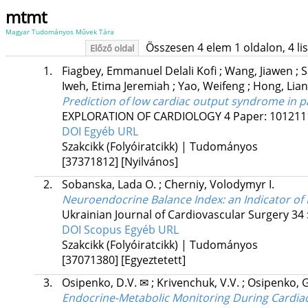
mtmt
Magyar Tudományos Művek Tára
Összesen 4 elem 1 oldalon, 4 list
Előző oldal
1.
Fiagbey, Emmanuel Delali Kofi
;
Wang, Jiawen
;
S
Iweh, Etima Jeremiah
;
Yao, Weifeng
;
Hong, Lia
Prediction of low cardiac output syndrome in p
EXPLORATION OF CARDIOLOGY
4
Paper: 10121
DOI
Egyéb URL
Szakcikk (Folyóiratcikk) | Tudományos
[37371812]
[Nyilvános]
2.
Sobanska, Lada O.
;
Cherniy, Volodymyr I.
Neuroendocrine Balance Index: an Indicator of 
Ukrainian Journal of Cardiovascular Surgery
34
DOI
Scopus
Egyéb URL
Szakcikk (Folyóiratcikk) | Tudományos
[37071380]
[Egyeztetett]
3.
Osipenko, D.V. ✉
;
Krivenchuk, V.V.
;
Osipenko, 
Endocrine-Metabolic Monitoring During Cardia