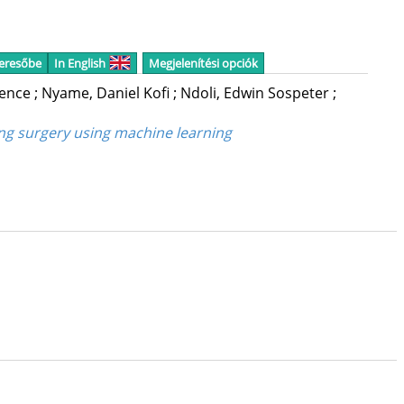
keresőbe
In English
Megjelenítési opciók
dence
;
Nyame, Daniel Kofi
;
Ndoli, Edwin Sospeter
;
ing surgery using machine learning