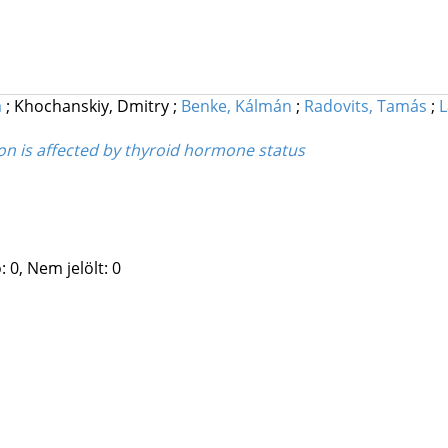
a
;
Khochanskiy, Dmitry
;
Benke, Kálmán
;
Radovits, Tamás
;
L
ion is affected by thyroid hormone status
 0, Nem jelölt: 0