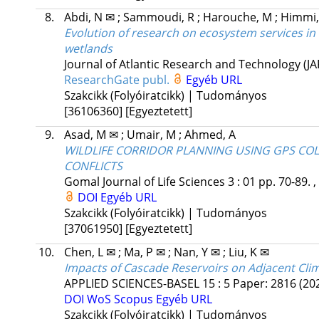
8.
Abdi, N ✉
;
Sammoudi, R
;
Harouche, M
;
Himmi,
Evolution of research on ecosystem services in
wetlands
Journal of Atlantic Research and Technology (J
ResearchGate publ.
Egyéb URL
Szakcikk (Folyóiratcikk) | Tudományos
[36106360]
[Egyeztetett]
9.
Asad, M ✉
;
Umair, M
;
Ahmed, A
WILDLIFE CORRIDOR PLANNING USING GPS CO
CONFLICTS
Gomal Journal of Life Sciences
3
:
01
pp. 70-89. ,
DOI
Egyéb URL
Szakcikk (Folyóiratcikk) | Tudományos
[37061950]
[Egyeztetett]
10.
Chen, L ✉
;
Ma, P ✉
;
Nan, Y ✉
;
Liu, K ✉
Impacts of Cascade Reservoirs on Adjacent Cli
APPLIED SCIENCES-BASEL
15
:
5
Paper: 2816
(20
DOI
WoS
Scopus
Egyéb URL
Szakcikk (Folyóiratcikk) | Tudományos