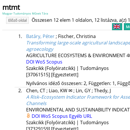
mtmt
Magyar Tudományos Művek Tára
Összesen 12 elem 1 oldalon, 12 listázva, a(z) 1
Előző oldal
Me
1.
Batáry, Péter
;
Fischer, Christina
Transforming large-scale agricultural landscap
agroecology
AGRICULTURE ECOSYSTEMS & ENVIRONMENT
4
DOI
WoS
Scopus
Szakcikk (Folyóiratcikk) | Tudományos
[37061515]
[Egyeztetett]
Nyilvános idéző összesen: 2, Független: 1, Függő:
2.
Chen, CT
;
Liao, KW ✉
;
Lin, GY
;
Thedy, J
A Risk–Ecosystem Indicator Framework for Asse
Channels
ENVIRONMENTAL AND SUSTAINABILITY INDICA
DOI
WoS
Scopus
Egyéb URL
Szakcikk (Folyóiratcikk) | Tudományos
[37329159]
[Egyeztetett]