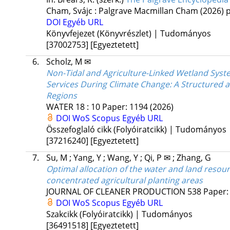
Cham, Svájc :
Palgrave Macmillan Cham
(2026)
p
DOI
Egyéb URL
Könyvfejezet (Könyvrészlet) | Tudományos
[37002753]
[Egyeztetett]
6.
Scholz, M ✉
Non-Tidal and Agriculture-Linked Wetland Sys
Services During Climate Change: A Structured 
Regions
WATER
18
:
10
Paper: 1194
(2026)
DOI
WoS
Scopus
Egyéb URL
Összefoglaló cikk (Folyóiratcikk) | Tudományos
[37216240]
[Egyeztetett]
7.
Su, M
;
Yang, Y
;
Wang, Y
;
Qi, P ✉
;
Zhang, G
Optimal allocation of the water and land resou
concentrated agricultural planting areas
JOURNAL OF CLEANER PRODUCTION
538
Paper:
DOI
WoS
Scopus
Egyéb URL
Szakcikk (Folyóiratcikk) | Tudományos
[36491518]
[Egyeztetett]