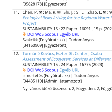
[35828178]
[Egyeztetett]
11.
Chen, P. ✉
;
Ma, R. ✉
;
Shi, J.
;
Si, L.
;
Zhao, L. ✉
;
W
Ecological Risks Arising for the Regional Water
Project
SUSTAINABILITY
15
:
22
Paper: 16091 , 15 p.
(202
DOI
WoS
Scopus
Egyéb URL
Szakcikk (Folyóiratcikk) | Tudományos
[34160909]
[Egyeztetett]
12.
Tormáné Kovács, Eszter ✉
;
Centeri, Csaba
Assessment of Ecosystem Services at Different 
SUSTAINABILITY
15
:
24
Paper: 16775
(2023)
DOI
WoS
Scopus
Egyéb URL
Ismertetés (Folyóiratcikk) | Tudományos
[34435110]
[Admin láttamozott]
Nyilvános idéző összesen: 2, Független: 2, Függő: