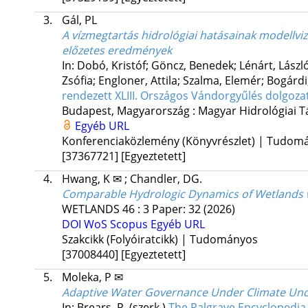
3.
Gál, PL
A vízmegtartás hidrológiai hatásainak modellviz
előzetes eredmények
In: Dobó, Kristóf; Göncz, Benedek; Lénárt, László
Zsófia; Engloner, Attila; Szalma, Elemér; Bogárdi
rendezett XLIII. Országos Vándorgyűlés dolgoza
Budapest, Magyarország :
Magyar Hidrológiai T
Egyéb URL
Konferenciaközlemény (Könyvrészlet) | Tudom
[37367721]
[Egyeztetett]
4.
Hwang, K ✉
;
Chandler, DG.
Comparable Hydrologic Dynamics of Wetlands w
WETLANDS
46
:
3
Paper: 32
(2026)
DOI
WoS
Scopus
Egyéb URL
Szakcikk (Folyóiratcikk) | Tudományos
[37008440]
[Egyeztetett]
5.
Moleka, P ✉
Adaptive Water Governance Under Climate Unc
In: Brears, R. (szerk.)
The Palgrave Encyclopedia