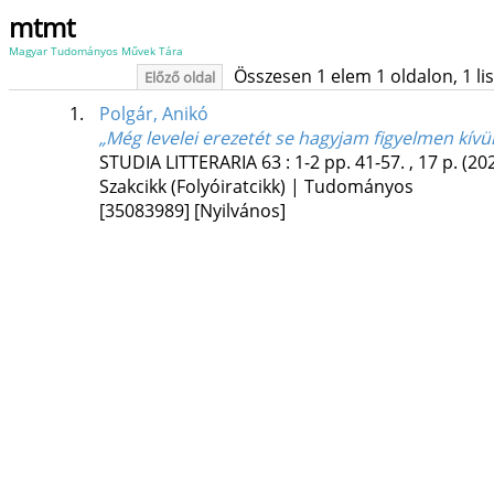
mtmt
Magyar Tudományos Művek Tára
Összesen 1 elem 1 oldalon, 1 list
Előző oldal
1.
Polgár, Anikó
„Még levelei erezetét se hagyjam figyelmen kívül
STUDIA LITTERARIA
63
:
1-2
pp. 41-57. , 17 p.
(20
Szakcikk (Folyóiratcikk) | Tudományos
[35083989]
[Nyilvános]