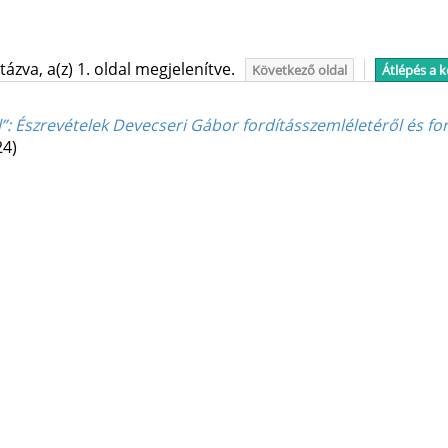
ázva, a(z) 1. oldal megjelenítve.
Következő oldal
Átlépés a 
”
: Észrevételek Devecseri Gábor fordításszemléletéről és 
24)