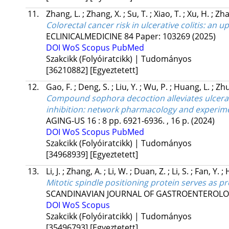
11.
Zhang, L.
;
Zhang, X.
;
Su, T.
;
Xiao, T.
;
Xu, H.
;
Zha
Colorectal cancer risk in ulcerative colitis: a
ECLINICALMEDICINE
84
Paper: 103269
(2025)
DOI
WoS
Scopus
PubMed
Szakcikk (Folyóiratcikk) | Tudományos
[36210882]
[Egyeztetett]
12.
Gao, F.
;
Deng, S.
;
Liu, Y.
;
Wu, P.
;
Huang, L.
;
Zhu
Compound sophora decoction alleviates ulcerat
inhibition: network pharmacology and experime
AGING-US
16
:
8
pp. 6921-6936. , 16 p.
(2024)
DOI
WoS
Scopus
PubMed
Szakcikk (Folyóiratcikk) | Tudományos
[34968939]
[Egyeztetett]
13.
Li, J.
;
Zhang, A.
;
Li, W.
;
Duan, Z.
;
Li, S.
;
Fan, Y.
;
Mitotic spindle positioning protein serves as p
SCANDINAVIAN JOURNAL OF GASTROENTEROL
DOI
WoS
Scopus
Szakcikk (Folyóiratcikk) | Tudományos
[35496793]
[Egyeztetett]