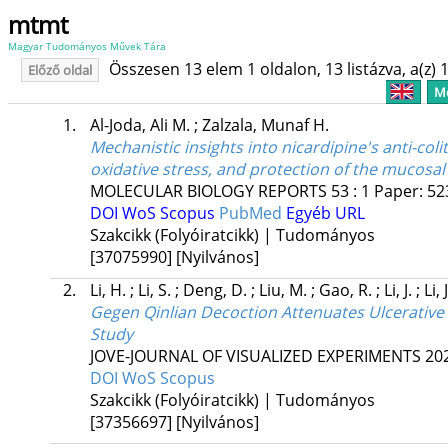
mtmt
Magyar Tudományos Művek Tára
Összesen 13 elem 1 oldalon, 13 listázva, a(z) 1
Előző oldal
Me
1.
Al-Joda, Ali M.
;
Zalzala, Munaf H.
Mechanistic insights into nicardipine's anti-coli
oxidative stress, and protection of the mucosal
MOLECULAR BIOLOGY REPORTS
53
:
1
Paper: 5
DOI
WoS
Scopus
PubMed
Egyéb URL
Szakcikk (Folyóiratcikk) | Tudományos
[37075990]
[Nyilvános]
2.
Li, H.
;
Li, S.
;
Deng, D.
;
Liu, M.
;
Gao, R.
;
Li, J.
;
Li, 
Gegen Qinlian Decoction Attenuates Ulcerative 
Study
JOVE-JOURNAL OF VISUALIZED EXPERIMENTS
20
DOI
WoS
Scopus
Szakcikk (Folyóiratcikk) | Tudományos
[37356697]
[Nyilvános]