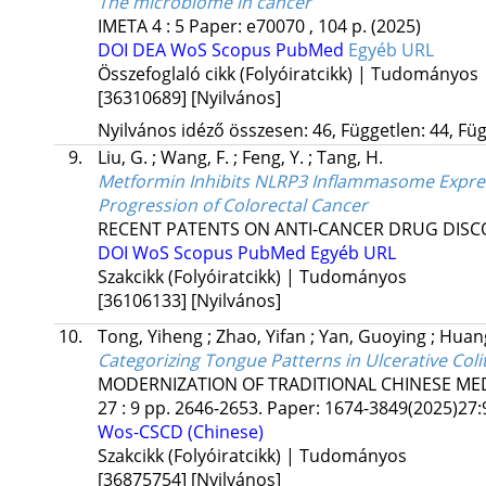
The microbiome in cancer
IMETA
4
:
5
Paper: e70070 , 104 p.
(2025)
DOI
DEA
WoS
Scopus
PubMed
Egyéb URL
Összefoglaló cikk (Folyóiratcikk) | Tudományos
[36310689]
[Nyilvános]
Nyilvános idéző összesen: 46, Független: 44, Füg
9.
Liu, G.
;
Wang, F.
;
Feng, Y.
;
Tang, H.
Metformin Inhibits NLRP3 Inflammasome Expres
Progression of Colorectal Cancer
RECENT PATENTS ON ANTI-CANCER DRUG DISC
DOI
WoS
Scopus
PubMed
Egyéb URL
Szakcikk (Folyóiratcikk) | Tudományos
[36106133]
[Nyilvános]
10.
Tong, Yiheng
;
Zhao, Yifan
;
Yan, Guoying
;
Huan
Categorizing Tongue Patterns in Ulcerative Col
MODERNIZATION OF TRADITIONAL CHINESE ME
27
:
9
pp. 2646-2653. Paper: 1674-3849(2025)27:
Wos-CSCD (Chinese)
Szakcikk (Folyóiratcikk) | Tudományos
[36875754]
[Nyilvános]