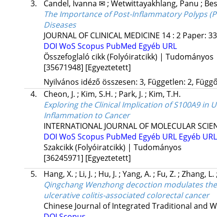
3.
Candel, Ivanna ✉
;
Wetwittayakhlang, Panu
;
Bes
The Importance of Post-Inflammatory Polyps (PI
Diseases
JOURNAL OF CLINICAL MEDICINE
14
:
2
Paper: 33
DOI
WoS
Scopus
PubMed
Egyéb URL
Összefoglaló cikk (Folyóiratcikk) | Tudományos
[35671948]
[Egyeztetett]
Nyilvános idéző összesen: 3, Független: 2, Függő:
4.
Cheon, J.
;
Kim, S.H.
;
Park, J.
;
Kim, T.H.
Exploring the Clinical Implication of S100A9 in 
Inflammation to Cancer
INTERNATIONAL JOURNAL OF MOLECULAR SCIE
DOI
WoS
Scopus
PubMed
Egyéb URL
Egyéb URL
Szakcikk (Folyóiratcikk) | Tudományos
[36245971]
[Egyeztetett]
5.
Hang, X.
;
Li, J.
;
Hu, J.
;
Yang, A.
;
Fu, Z.
;
Zhang, L.
Qingchang Wenzhong decoction modulates the HIF
ulcerative colitis-associated colorectal cancer
Chinese Journal of Integrated Traditional and 
DOI
Scopus