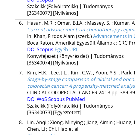
Szakcikk (Folyóiratcikk) | Tudományos
[36340077]
[Nyilvános]
6.
Hasan, M.R.
;
Omar, B.I.A.
;
Massey, S.
;
Kumar, A
Current advancements in chemotherapy regimen
In: Khan, Firdos Alam (szerk.)
Advancements in C
Boca Raton, Amerikai Egyesült Államok :
CRC Pr
DOI
Scopus
Egyéb URL
Könyvfejezet (Könyvrészlet) | Tudományos
[36340074]
[Nyilvános]
7.
Kim, H.K.
;
Lee, J.L.
;
Kim, C.W.
;
Yoon, Y.S.
;
Park, I
Stage-by-stage comparison of clinical and oncol
colorectal cancer: A propensity-matched analys
CLINICAL COLORECTAL CANCER
24
:
3
pp. 389-39
DOI
WoS
Scopus
PubMed
Szakcikk (Folyóiratcikk) | Tudományos
[36340073]
[Egyeztetett]
8.
Lin, Anqi
;
Xiong, Minying
;
Jiang, Aimin
;
Huang, 
Chen, Li
;
Chi, Hao
et al.