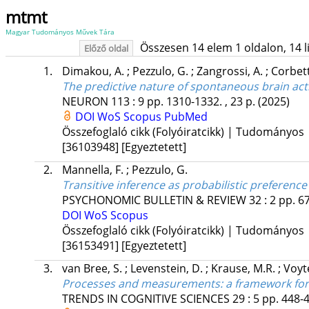
mtmt
Magyar Tudományos Művek Tára
Összesen 14 elem 1 oldalon, 14 lis
Előző oldal
1.
Dimakou, A.
;
Pezzulo, G.
;
Zangrossi, A.
;
Corbett
The predictive nature of spontaneous brain acti
NEURON
113
:
9
pp. 1310-1332. , 23 p.
(2025)
DOI
WoS
Scopus
PubMed
Összefoglaló cikk (Folyóiratcikk) | Tudományos
[36103948]
[Egyeztetett]
2.
Mannella, F.
;
Pezzulo, G.
Transitive inference as probabilistic preference
PSYCHONOMIC BULLETIN & REVIEW
32
:
2
pp. 67
DOI
WoS
Scopus
Összefoglaló cikk (Folyóiratcikk) | Tudományos
[36153491]
[Egyeztetett]
3.
van Bree, S.
;
Levenstein, D.
;
Krause, M.R.
;
Voyt
Processes and measurements: a framework for un
TRENDS IN COGNITIVE SCIENCES
29
:
5
pp. 448-4