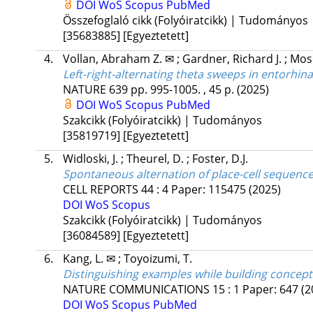
DOI
WoS
Scopus
PubMed
Összefoglaló cikk (Folyóiratcikk) | Tudományos
[35683885]
[Egyeztetett]
4.
Vollan, Abraham Z. ✉
;
Gardner, Richard J.
;
Mose
Left-right-alternating theta sweeps in entorhi
NATURE
639
pp. 995-1005. , 45 p.
(2025)
DOI
WoS
Scopus
PubMed
Szakcikk (Folyóiratcikk) | Tudományos
[35819719]
[Egyeztetett]
5.
Widloski, J.
;
Theurel, D.
;
Foster, D.J.
Spontaneous alternation of place-cell sequence
CELL REPORTS
44
:
4
Paper: 115475
(2025)
DOI
WoS
Scopus
Szakcikk (Folyóiratcikk) | Tudományos
[36084589]
[Egyeztetett]
6.
Kang, L. ✉
;
Toyoizumi, T.
Distinguishing examples while building concept
NATURE COMMUNICATIONS
15
:
1
Paper: 647
(2
DOI
WoS
Scopus
PubMed