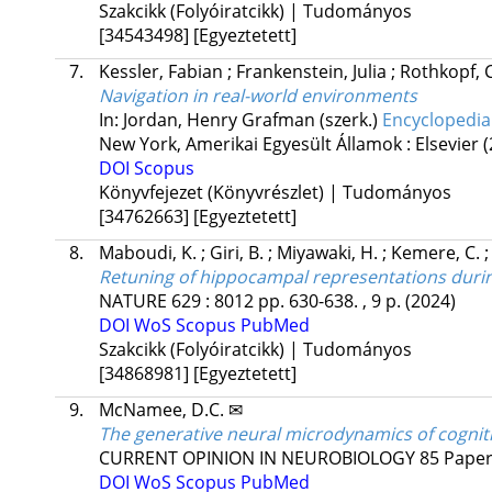
Szakcikk (Folyóiratcikk) | Tudományos
[34543498]
[Egyeztetett]
7.
Kessler, Fabian
;
Frankenstein, Julia
;
Rothkopf, 
Navigation in real-world environments
In: Jordan, Henry Grafman (szerk.)
Encyclopedia
New York, Amerikai Egyesült Államok :
Elsevier
(
DOI
Scopus
Könyvfejezet (Könyvrészlet) | Tudományos
[34762663]
[Egyeztetett]
8.
Maboudi, K.
;
Giri, B.
;
Miyawaki, H.
;
Kemere, C.
Retuning of hippocampal representations duri
NATURE
629
:
8012
pp. 630-638. , 9 p.
(2024)
DOI
WoS
Scopus
PubMed
Szakcikk (Folyóiratcikk) | Tudományos
[34868981]
[Egyeztetett]
9.
McNamee, D.C. ✉
The generative neural microdynamics of cognit
CURRENT OPINION IN NEUROBIOLOGY
85
Paper
DOI
WoS
Scopus
PubMed