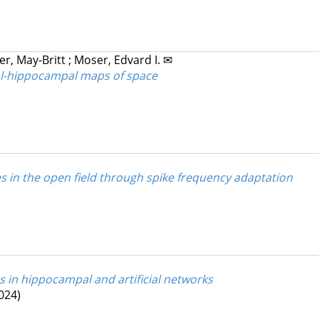
r, May-Britt
;
Moser, Edvard I. ✉
nal-hippocampal maps of space
s in the open field through spike frequency adaptation
s in hippocampal and artificial networks
024)