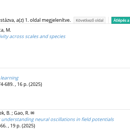
tázva, a(z) 1. oldal megjelenítve.
Következő oldal
Átlépés a
a, M.
vity across scales and species
 learning
4-689. , 16 p.
(2025)
ek, B.
;
Gao, R. ✉
derstanding neural oscillations in field potentials
66. , 19 p.
(2025)