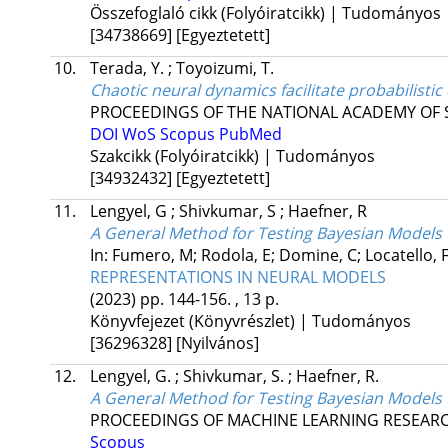
Összefoglaló cikk (Folyóiratcikk) | Tudományos
[34738669]
[Egyeztetett]
10.
Terada, Y.
;
Toyoizumi, T.
Chaotic neural dynamics facilitate probabilist
PROCEEDINGS OF THE NATIONAL ACADEMY OF S
DOI
WoS
Scopus
PubMed
Szakcikk (Folyóiratcikk) | Tudományos
[34932432]
[Egyeztetett]
11.
Lengyel, G
;
Shivkumar, S
;
Haefner, R
A General Method for Testing Bayesian Models 
In: Fumero, M; Rodola, E; Domine, C; Locatello, F;
REPRESENTATIONS IN NEURAL MODELS
(2023)
pp. 144-156. , 13 p.
Könyvfejezet (Könyvrészlet) | Tudományos
[36296328]
[Nyilvános]
12.
Lengyel, G.
;
Shivkumar, S.
;
Haefner, R.
A General Method for Testing Bayesian Models 
PROCEEDINGS OF MACHINE LEARNING RESEAR
Scopus