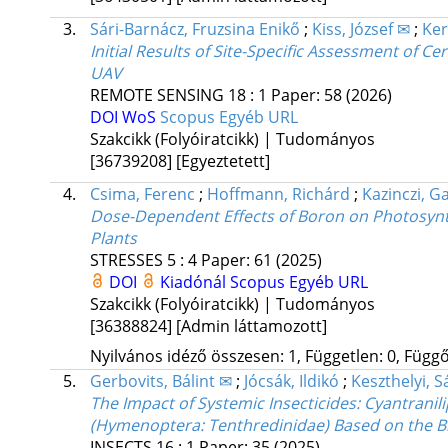
3.
Sári-Barnácz, Fruzsina Enikő
;
Kiss, József ✉
;
Ker
Initial Results of Site-Specific Assessment of
UAV
REMOTE SENSING
18
:
1
Paper: 58
(2026)
DOI
WoS
Scopus
Egyéb URL
Szakcikk (Folyóiratcikk) | Tudományos
[36739208]
[Egyeztetett]
4.
Csima, Ferenc
;
Hoffmann, Richárd
;
Kazinczi, Ga
Dose-Dependent Effects of Boron on Photosynthe
Plants
STRESSES
5
:
4
Paper: 61
(2025)
DOI
Kiadónál
Scopus
Egyéb URL
Szakcikk (Folyóiratcikk) | Tudományos
[36388824]
[Admin láttamozott]
Nyilvános idéző összesen: 1, Független: 0, Függő:
5.
Gerbovits, Bálint ✉
;
Jócsák, Ildikó
;
Keszthelyi, 
The Impact of Systemic Insecticides: Cyantranil
(Hymenoptera: Tenthredinidae) Based on the B
INSECTS
16
:
1
Paper: 35
(2025)