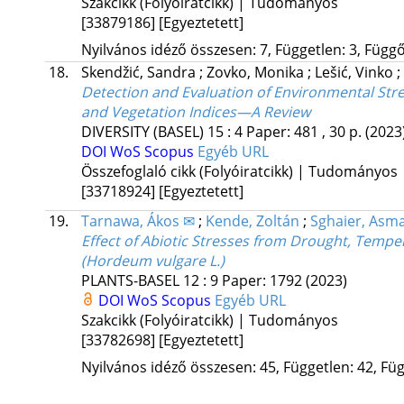
Szakcikk (Folyóiratcikk) | Tudományos
[33879186]
[Egyeztetett]
Nyilvános idéző összesen: 7, Független: 3, Függő:
18.
Skendžić, Sandra
;
Zovko, Monika
;
Lešić, Vinko
;
Detection and Evaluation of Environmental St
and Vegetation Indices—A Review
DIVERSITY (BASEL)
15
:
4
Paper: 481 , 30 p.
(2023
DOI
WoS
Scopus
Egyéb URL
Összefoglaló cikk (Folyóiratcikk) | Tudományos
[33718924]
[Egyeztetett]
19.
Tarnawa, Ákos ✉
;
Kende, Zoltán
;
Sghaier, Asma
Effect of Abiotic Stresses from Drought, Temp
(Hordeum vulgare L.)
PLANTS-BASEL
12
:
9
Paper: 1792
(2023)
DOI
WoS
Scopus
Egyéb URL
Szakcikk (Folyóiratcikk) | Tudományos
[33782698]
[Egyeztetett]
Nyilvános idéző összesen: 45, Független: 42, Füg