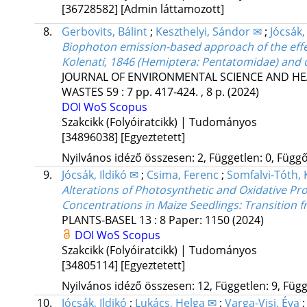
[36728582]
[Admin láttamozott]
8.
Gerbovits, Bálint
;
Keszthelyi, Sándor ✉
;
Jócsák,
Biophoton emission-based approach of the effec
Kolenati, 1846 (Hemiptera: Pentatomidae) and o
JOURNAL OF ENVIRONMENTAL SCIENCE AND HE
WASTES
59
:
7
pp. 417-424. , 8 p.
(2024)
DOI
WoS
Scopus
Szakcikk (Folyóiratcikk) | Tudományos
[34896038]
[Egyeztetett]
Nyilvános idéző összesen: 2, Független: 0, Függő:
9.
Jócsák, Ildikó ✉
;
Csima, Ferenc
;
Somfalvi-Tóth, 
Alterations of Photosynthetic and Oxidative Pr
Concentrations in Maize Seedlings: Transition f
PLANTS-BASEL
13
:
8
Paper: 1150
(2024)
DOI
WoS
Scopus
Szakcikk (Folyóiratcikk) | Tudományos
[34805114]
[Egyeztetett]
Nyilvános idéző összesen: 12, Független: 9, Függő
10.
Jócsák, Ildikó
;
Lukács, Helga ✉
;
Varga-Visi, Éva