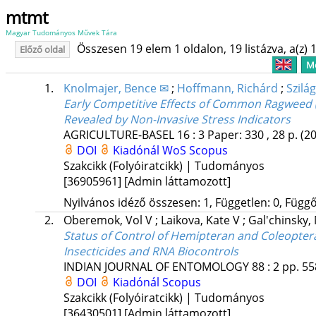
mtmt
Magyar Tudományos Művek Tára
Összesen 19 elem 1 oldalon, 19 listázva, a(z) 1
Előző oldal
Me
1.
Knolmajer, Bence ✉
;
Hoffmann, Richárd
;
Szilá
Early Competitive Effects of Common Ragweed (A
Revealed by Non-Invasive Stress Indicators
AGRICULTURE-BASEL
16
:
3
Paper: 330 , 28 p.
(2
DOI
Kiadónál
WoS
Scopus
Szakcikk (Folyóiratcikk) | Tudományos
[36905961]
[Admin láttamozott]
Nyilvános idéző összesen: 1, Független: 0, Függő:
2.
Oberemok, Vol V
;
Laikova, Kate V
;
Gal'chinsky, 
Status of Control of Hemipteran and Coleopter
Insecticides and RNA Biocontrols
INDIAN JOURNAL OF ENTOMOLOGY
88
:
2
pp. 55
DOI
Kiadónál
Scopus
Szakcikk (Folyóiratcikk) | Tudományos
[36430501]
[Admin láttamozott]