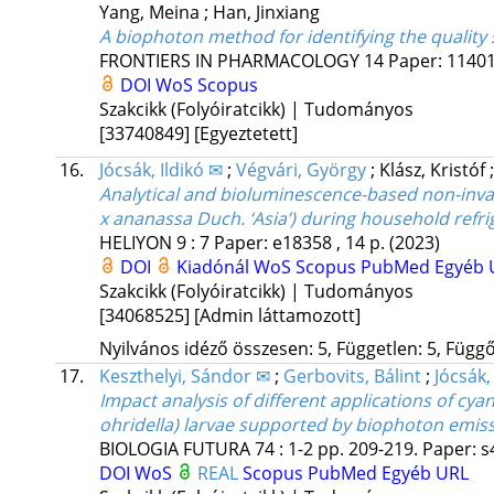
Yang, Meina
;
Han, Jinxiang
A biophoton method for identifying the quality 
FRONTIERS IN PHARMACOLOGY
14
Paper: 1140
DOI
WoS
Scopus
Szakcikk (Folyóiratcikk) | Tudományos
[33740849]
[Egyeztetett]
16.
Jócsák, Ildikó ✉
;
Végvári, György
;
Klász, Kristóf
Analytical and bioluminescence-based non-invas
x ananassa Duch. ‘Asia’) during household refri
HELIYON
9
:
7
Paper: e18358 , 14 p.
(2023)
DOI
Kiadónál
WoS
Scopus
PubMed
Egyéb 
Szakcikk (Folyóiratcikk) | Tudományos
[34068525]
[Admin láttamozott]
Nyilvános idéző összesen: 5, Független: 5, Függő:
17.
Keszthelyi, Sándor ✉
;
Gerbovits, Bálint
;
Jócsák,
Impact analysis of different applications of cya
ohridella) larvae supported by biophoton emis
BIOLOGIA FUTURA
74
:
1-2
pp. 209-219. Paper: s
DOI
WoS
REAL
Scopus
PubMed
Egyéb URL