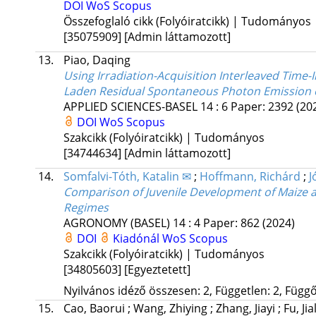
DOI
WoS
Scopus
Összefoglaló cikk (Folyóiratcikk) | Tudományos
[35075909]
[Admin láttamozott]
13.
Piao, Daqing
Using Irradiation-Acquisition Interleaved Time
Laden Residual Spontaneous Photon Emission o
APPLIED SCIENCES-BASEL
14
:
6
Paper: 2392
(20
DOI
WoS
Scopus
Szakcikk (Folyóiratcikk) | Tudományos
[34744634]
[Admin láttamozott]
14.
Somfalvi-Tóth, Katalin ✉
;
Hoffmann, Richárd
;
J
Comparison of Juvenile Development of Maize 
Regimes
AGRONOMY (BASEL)
14
:
4
Paper: 862
(2024)
DOI
Kiadónál
WoS
Scopus
Szakcikk (Folyóiratcikk) | Tudományos
[34805603]
[Egyeztetett]
Nyilvános idéző összesen: 2, Független: 2, Függő:
15.
Cao, Baorui
;
Wang, Zhiying
;
Zhang, Jiayi
;
Fu, Jia