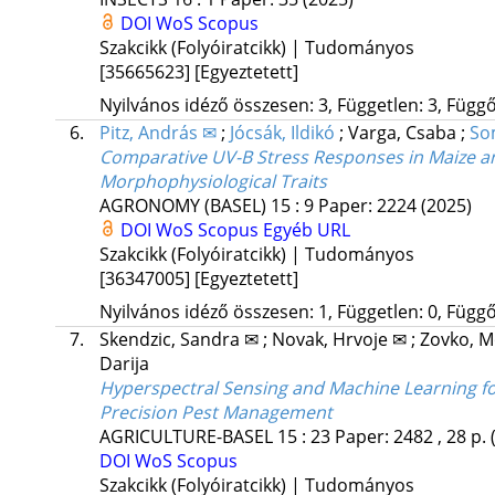
DOI
WoS
Scopus
Szakcikk (Folyóiratcikk) | Tudományos
[35665623]
[Egyeztetett]
Nyilvános idéző összesen: 3, Független: 3, Függő:
6.
Pitz, András ✉
;
Jócsák, Ildikó
;
Varga, Csaba
;
Som
Comparative UV-B Stress Responses in Maize
Morphophysiological Traits
AGRONOMY (BASEL)
15
:
9
Paper: 2224
(2025)
DOI
WoS
Scopus
Egyéb URL
Szakcikk (Folyóiratcikk) | Tudományos
[36347005]
[Egyeztetett]
Nyilvános idéző összesen: 1, Független: 0, Függő:
7.
Skendzic, Sandra ✉
;
Novak, Hrvoje ✉
;
Zovko, 
Darija
Hyperspectral Sensing and Machine Learning for
Precision Pest Management
AGRICULTURE-BASEL
15
:
23
Paper: 2482 , 28 p.
DOI
WoS
Scopus
Szakcikk (Folyóiratcikk) | Tudományos