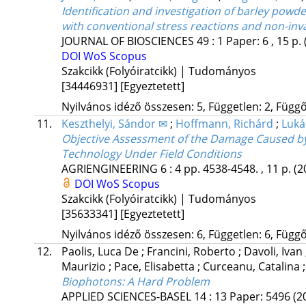
Identification and investigation of barley powder
with conventional stress reactions and non-in
JOURNAL OF BIOSCIENCES
49
:
1
Paper: 6 , 15 p.
DOI
WoS
Scopus
Szakcikk (Folyóiratcikk) | Tudományos
[34446931]
[Egyeztetett]
Nyilvános idéző összesen: 5, Független: 2, Függő:
11.
Keszthelyi, Sándor ✉
;
Hoffmann, Richárd
;
Luká
Objective Assessment of the Damage Caused by
Technology Under Field Conditions
AGRIENGINEERING
6
:
4
pp. 4538-4548. , 11 p.
(2
DOI
WoS
Scopus
Szakcikk (Folyóiratcikk) | Tudományos
[35633341]
[Egyeztetett]
Nyilvános idéző összesen: 6, Független: 6, Függő:
12.
Paolis, Luca De
;
Francini, Roberto
;
Davoli, Ivan
Maurizio
;
Pace, Elisabetta
;
Curceanu, Catalina
Biophotons: A Hard Problem
APPLIED SCIENCES-BASEL
14
:
13
Paper: 5496
(2