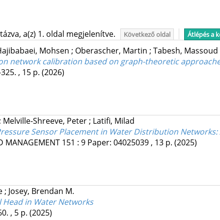
ázva, a(z) 1. oldal megjelenítve.
Következő oldal
Átlépés a 
Hajibabaei, Mohsen
;
Oberascher, Martin
;
Tabesh, Massoud
ion network calibration based on graph-theoretic approach
325. , 15 p.
(2026)
;
Melville-Shreeve, Peter
;
Latifi, Milad
 Pressure Sensor Placement in Water Distribution Networks
ND MANAGEMENT
151
:
9
Paper: 04025039 , 13 p.
(2025)
he
;
Josey, Brendan M.
l Head in Water Networks
0. , 5 p.
(2025)