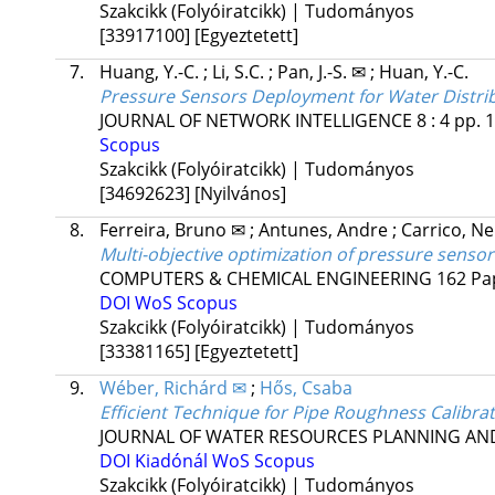
Szakcikk (Folyóiratcikk) | Tudományos
[33917100]
[Egyeztetett]
7.
Huang, Y.-C.
;
Li, S.C.
;
Pan, J.-S. ✉
;
Huan, Y.-C.
Pressure Sensors Deployment for Water Distrib
JOURNAL OF NETWORK INTELLIGENCE
8
:
4
pp. 1
Scopus
Szakcikk (Folyóiratcikk) | Tudományos
[34692623]
[Nyilvános]
8.
Ferreira, Bruno ✉
;
Antunes, Andre
;
Carrico, N
Multi-objective optimization of pressure sensor
COMPUTERS & CHEMICAL ENGINEERING
162
Pa
DOI
WoS
Scopus
Szakcikk (Folyóiratcikk) | Tudományos
[33381165]
[Egyeztetett]
9.
Wéber, Richárd ✉
;
Hős, Csaba
Efficient Technique for Pipe Roughness Calibr
JOURNAL OF WATER RESOURCES PLANNING A
DOI
Kiadónál
WoS
Scopus
Szakcikk (Folyóiratcikk) | Tudományos