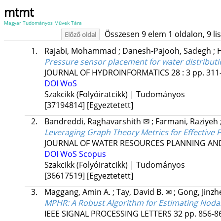
mtmt
Magyar Tudományos Művek Tára
Összesen 9 elem 1 oldalon, 9 list
Előző oldal
1.
Rajabi, Mohammad
;
Danesh-Pajooh, Sadegh
;
Pressure sensor placement for water distribut
JOURNAL OF HYDROINFORMATICS
28
:
3
pp. 311-
DOI
WoS
Szakcikk (Folyóiratcikk) | Tudományos
[37194814]
[Egyeztetett]
2.
Bandreddi, Raghavarshith ✉
;
Farmani, Raziyeh
Leveraging Graph Theory Metrics for Effective
JOURNAL OF WATER RESOURCES PLANNING A
DOI
WoS
Scopus
Szakcikk (Folyóiratcikk) | Tudományos
[36617519]
[Egyeztetett]
3.
Maggang, Amin A.
;
Tay, David B. ✉
;
Gong, Jinz
MPHR: A Robust Algorithm for Estimating Noda
IEEE SIGNAL PROCESSING LETTERS
32
pp. 856-86