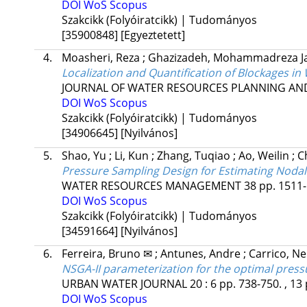
DOI
WoS
Scopus
Szakcikk (Folyóiratcikk) | Tudományos
[35900848]
[Egyeztetett]
4.
Moasheri, Reza
;
Ghazizadeh, Mohammadreza Jal
Localization and Quantification of Blockages i
JOURNAL OF WATER RESOURCES PLANNING A
DOI
WoS
Scopus
Szakcikk (Folyóiratcikk) | Tudományos
[34906645]
[Nyilvános]
5.
Shao, Yu
;
Li, Kun
;
Zhang, Tuqiao
;
Ao, Weilin
;
C
Pressure Sampling Design for Estimating Noda
WATER RESOURCES MANAGEMENT
38
pp. 1511-
DOI
WoS
Scopus
Szakcikk (Folyóiratcikk) | Tudományos
[34591664]
[Nyilvános]
6.
Ferreira, Bruno ✉
;
Antunes, Andre
;
Carrico, N
NSGA-II parameterization for the optimal press
URBAN WATER JOURNAL
20
:
6
pp. 738-750. , 13
DOI
WoS
Scopus