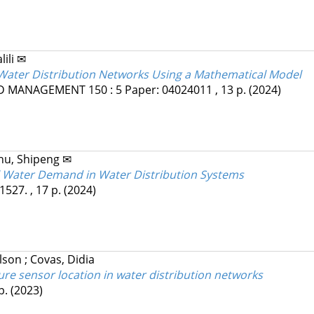
ili ✉
n Water Distribution Networks Using a Mathematical Model
ND MANAGEMENT
150
:
5
Paper: 04024011 , 13 p.
(2024)
hu, Shipeng ✉
l Water Demand in Water Distribution Systems
1527. , 17 p.
(2024)
elson
;
Covas, Didia
ure sensor location in water distribution networks
 p.
(2023)