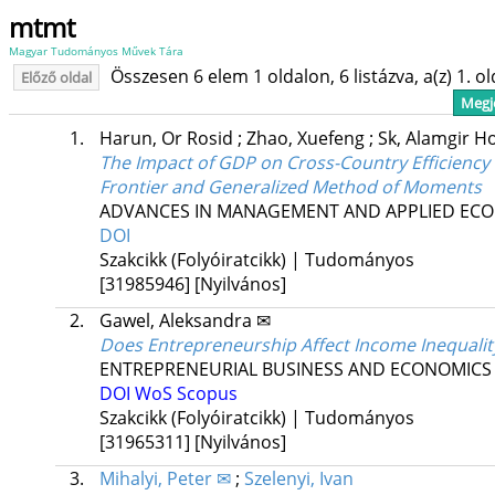
mtmt
Magyar Tudományos Művek Tára
Összesen 6 elem 1 oldalon, 6 listázva, a(z) 1. o
Előző oldal
Megje
1.
Harun, Or Rosid
;
Zhao, Xuefeng
;
Sk, Alamgir H
The Impact of GDP on Cross-Country Efficiency 
Frontier and Generalized Method of Moments
ADVANCES IN MANAGEMENT AND APPLIED EC
DOI
Szakcikk (Folyóiratcikk) | Tudományos
[31985946]
[Nyilvános]
2.
Gawel, Aleksandra ✉
Does Entrepreneurship Affect Income Inequality
ENTREPRENEURIAL BUSINESS AND ECONOMICS
DOI
WoS
Scopus
Szakcikk (Folyóiratcikk) | Tudományos
[31965311]
[Nyilvános]
3.
Mihalyi, Peter ✉
;
Szelenyi, Ivan