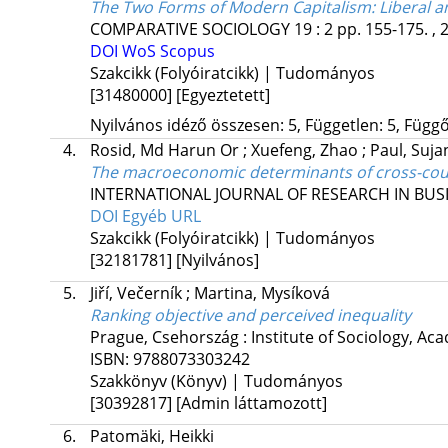
The Two Forms of Modern Capitalism: Liberal and 
COMPARATIVE SOCIOLOGY
19
:
2
pp. 155-175. , 
DOI
WoS
Scopus
Szakcikk (Folyóiratcikk) | Tudományos
[31480000]
[Egyeztetett]
Nyilvános idéző összesen: 5, Független: 5, Függő:
4.
Rosid, Md Harun Or
;
Xuefeng, Zhao
;
Paul, Suj
The macroeconomic determinants of cross-count
INTERNATIONAL JOURNAL OF RESEARCH IN BUS
DOI
Egyéb URL
Szakcikk (Folyóiratcikk) | Tudományos
[32181781]
[Nyilvános]
5.
Jiří, Večerník
;
Martina, Mysíková
Ranking objective and perceived inequality
Prague, Csehország :
Institute of Sociology, Ac
ISBN:
9788073303242
Szakkönyv (Könyv) | Tudományos
[30392817]
[Admin láttamozott]
6.
Patomäki, Heikki