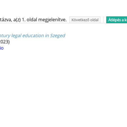
ázva, a(z) 1. oldal megjelenítve.
Következő oldal
Átlépés a 
tury legal education in Szeged
2023)
io