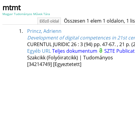
mtmt
Magyar Tudományos Művek Tára
Összesen 1 elem 1 oldalon, 1 list
Előző oldal
1.
Princz, Adrienn
Development of digital competences in 21st cen
CURENTUL JURIDIC
26
:
3 (94)
pp. 47-67. , 21 p.
(
Egyéb URL
Teljes dokumentum
SZTE Publicat
Szakcikk (Folyóiratcikk) | Tudományos
[34214749]
[Egyeztetett]