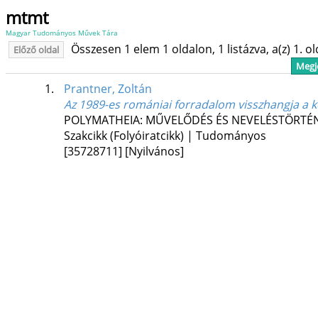
mtmt
Magyar Tudományos Művek Tára
Összesen 1 elem 1 oldalon, 1 listázva, a(z) 1. o
Előző oldal
Megje
1.
Prantner, Zoltán
Az 1989-es romániai forradalom visszhangja a kö
POLYMATHEIA: MŰVELŐDÉS ÉS NEVELÉSTÖRTÉN
Szakcikk (Folyóiratcikk) | Tudományos
[35728711]
[Nyilvános]