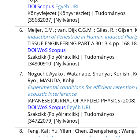
DOI
Scopus
Egyéb URL
Könyvfejezet (Könyvrészlet) | Tudományos
[35682037]
[Nyilvános]
6.
Meijer, E.M.
;
van, Dijk C.G.M.
;
Giles, R.
;
Gijsen, 
Induction of Fenestrae in Human Induced Plurip
TISSUE ENGINEERING PART A
30
:
3-4
pp. 168-180
DOI
WoS
Scopus
Szakcikk (Folyóiratcikk) | Tudományos
[34800910]
[Nyilvános]
7.
Noguchi, Ayako
;
Watanabe, Shunya
;
Konishi, 
Ryo
;
MASUDA, Kohji
Experimental conditions for efficient retention 
acoustic interference
JAPANESE JOURNAL OF APPLIED PHYSICS (2008)
DOI
WoS
Scopus
Egyéb URL
Szakcikk (Folyóiratcikk) | Tudományos
[34722079]
[Nyilvános]
8.
Feng, Kai
;
Yu, Yifan
;
Chen, Zhengsheng
;
Wang,