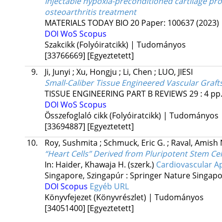
Injectable hypoxia-preconditioned cartilage p
osteoarthritis treatment
MATERIALS TODAY BIO
20
Paper: 100637
(2023)
DOI
WoS
Scopus
Szakcikk (Folyóiratcikk) | Tudományos
[33766669]
[Egyeztetett]
9.
Ji, Junyi
;
Xu, Hongju
;
Li, Chen
;
LUO, JIESI
Small-Caliber Tissue Engineered Vascular Graf
TISSUE ENGINEERING PART B REVIEWS
29
:
4
pp.
DOI
WoS
Scopus
Összefoglaló cikk (Folyóiratcikk) | Tudományos
[33694887]
[Egyeztetett]
10.
Roy, Sushmita
;
Schmuck, Eric G.
;
Raval, Amish 
“Heart Cells” Derived from Pluripotent Stem Ce
In: Haider, Khawaja H. (szerk.)
Cardiovascular Ap
Singapore, Szingapúr :
Springer Nature Singap
DOI
Scopus
Egyéb URL
Könyvfejezet (Könyvrészlet) | Tudományos
[34051400]
[Egyeztetett]