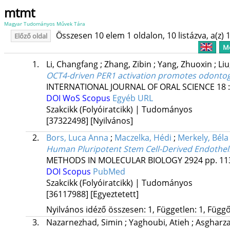
mtmt
Magyar Tudományos Művek Tára
Összesen 10 elem 1 oldalon, 10 listázva, a(z) 1
Előző oldal
Me
1.
Li, Changfang
;
Zhang, Zibin
;
Yang, Zhuoxin
;
Liu
OCT4-driven PER1 activation promotes odontoge
INTERNATIONAL JOURNAL OF ORAL SCIENCE
18
DOI
WoS
Scopus
Egyéb URL
Szakcikk (Folyóiratcikk) | Tudományos
[37322498]
[Nyilvános]
2.
Bors, Luca Anna
;
Maczelka, Hédi
;
Merkely, Béla
Human Pluripotent Stem Cell-Derived Endotheli
METHODS IN MOLECULAR BIOLOGY
2924
pp. 11
DOI
Scopus
PubMed
Szakcikk (Folyóiratcikk) | Tudományos
[36117988]
[Egyeztetett]
Nyilvános idéző összesen: 1, Független: 1, Függő:
3.
Nazarnezhad, Simin
;
Yaghoubi, Atieh
;
Asgharz