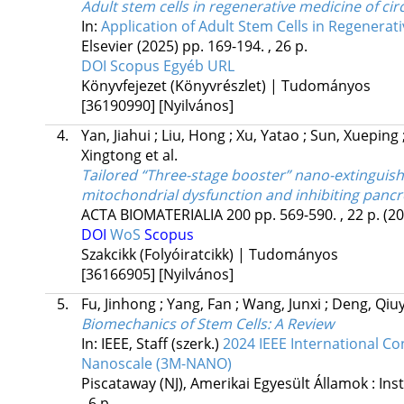
Adult stem cells in regenerative medicine of ci
In:
Application of Adult Stem Cells in Regenerat
Elsevier
(2025)
pp. 169-194. , 26 p.
DOI
Scopus
Egyéb URL
Könyvfejezet (Könyvrészlet) | Tudományos
[36190990]
[Nyilvános]
4.
Yan, Jiahui
;
Liu, Hong
;
Xu, Yatao
;
Sun, Xueping
Xingtong
et al.
Tailored “Three-stage booster” nano-extinguishe
mitochondrial dysfunction and inhibiting pancr
ACTA BIOMATERIALIA
200
pp. 569-590. , 22 p.
(20
DOI
WoS
Scopus
Szakcikk (Folyóiratcikk) | Tudományos
[36166905]
[Nyilvános]
5.
Fu, Jinhong
;
Yang, Fan
;
Wang, Junxi
;
Deng, Qiu
Biomechanics of Stem Cells: A Review
In: IEEE, Staff (szerk.)
2024 IEEE International C
Nanoscale (3M-NANO)
Piscataway (NJ), Amerikai Egyesült Államok :
Ins
, 6 p.