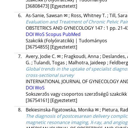
[36808473]
[Egyeztetett]
6.
As-Sanie, Sawsan ✉
;
Ross, Whitney T.
;
Till, Sara
Evaluation and Treatment of Chronic Pelvic Pai
OBSTETRICS AND GYNECOLOGY
147
:
1
pp. 21-43
DOI
WoS
Scopus
PubMed
Szakcikk (Folyóiratcikk) | Tudományos
[36754855]
[Egyeztetett]
7.
Avery, Jodie C. ✉
;
Fragkoudi, Anna
;
Deslandes, 
G.
;
Tulandi, Togas
;
Malhotra, Jaideep
;
Feldber
Global trends in the uptake of specialist diagn
cross-sectional survey
INTERNATIONAL JOURNAL OF GYNECOLOGY AND
DOI
WoS
Sokszerzős vagy csoportos szerzőségű szakcikk
[36754161]
[Egyeztetett]
8.
Bekiesinska-Figatowska, Monika ✉
;
Pietura, Ra
The diagnosis of postcesarean delivery compli
magnetic resonance imaging, X-ray, and angiog