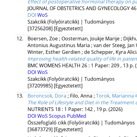
Effect of postoperative hormonal therapy on pa
JOURNAL OF OBSTETRICS AND GYNECOLOGY
46
DOI
WoS
Szakcikk (Folyóiratcikk) | Tudományos
[37256208]
[Egyeztetett]
12.
Boersen, Zoe
;
Oosterman, Joukje Marije
;
Dijkh
Antonius Augustinus Maria
;
van der Steeg, Jan
Winter, Esther Gerdien
;
de Schepper, Kyra Alici
Improving health-related quality of life in pati
BMC WOMENS HEALTH
26
:
1
Paper: 209 , 13 p.
DOI
WoS
Szakcikk (Folyóiratcikk) | Tudományos
[37209985]
[Egyeztetett]
13.
Boroncsok, Dora
;
Filo, Anna
;
Torok, Marianna 
The Role of Lifestyle and Diet in the Treatment
NUTRIENTS
18
:
1
Paper: 142 , 19 p.
(2026)
DOI
WoS
Scopus
PubMed
Összefoglaló cikk (Folyóiratcikk) | Tudományos
[36873729]
[Egyeztetett]