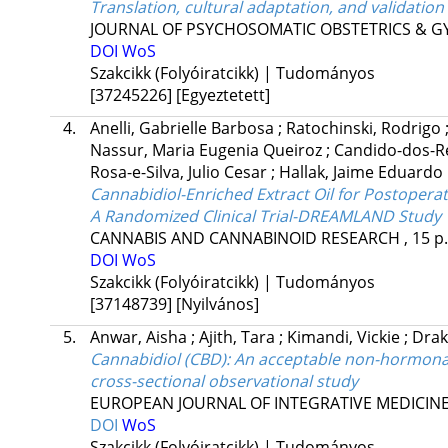
Translation, cultural adaptation, and validati
JOURNAL OF PSYCHOSOMATIC OBSTETRICS & 
DOI
WoS
Szakcikk (Folyóiratcikk) | Tudományos
[37245226]
[Egyeztetett]
4.
Anelli, Gabrielle Barbosa
;
Ratochinski, Rodrigo
Nassur, Maria Eugenia Queiroz
;
Candido-dos-Re
Rosa-e-Silva, Julio Cesar
;
Hallak, Jaime Eduardo 
Cannabidiol-Enriched Extract Oil for Postopera
A Randomized Clinical Trial-DREAMLAND Study
CANNABIS AND CANNABINOID RESEARCH
, 15 p
DOI
WoS
Szakcikk (Folyóiratcikk) | Tudományos
[37148739]
[Nyilvános]
5.
Anwar, Aisha
;
Ajith, Tara
;
Kimandi, Vickie
;
Drak
Cannabidiol (CBD): An acceptable non-hormonal
cross-sectional observational study
EUROPEAN JOURNAL OF INTEGRATIVE MEDICIN
DOI
WoS
Szakcikk (Folyóiratcikk) | Tudományos