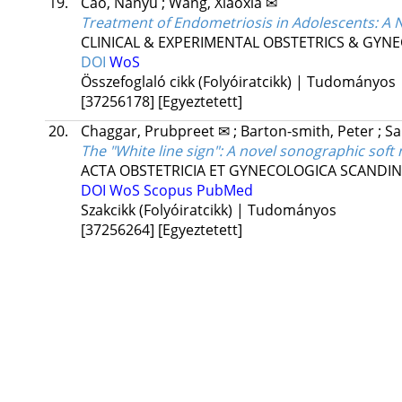
19.
Cao, Nanyu
;
Wang, Xiaoxia ✉
Treatment of Endometriosis in Adolescents: A N
CLINICAL & EXPERIMENTAL OBSTETRICS & GYN
DOI
WoS
Összefoglaló cikk (Folyóiratcikk) | Tudományos
[37256178]
[Egyeztetett]
20.
Chaggar, Prubpreet ✉
;
Barton-smith, Peter
;
Sa
The "White line sign": A novel sonographic soft
ACTA OBSTETRICIA ET GYNECOLOGICA SCANDIN
DOI
WoS
Scopus
PubMed
Szakcikk (Folyóiratcikk) | Tudományos
[37256264]
[Egyeztetett]