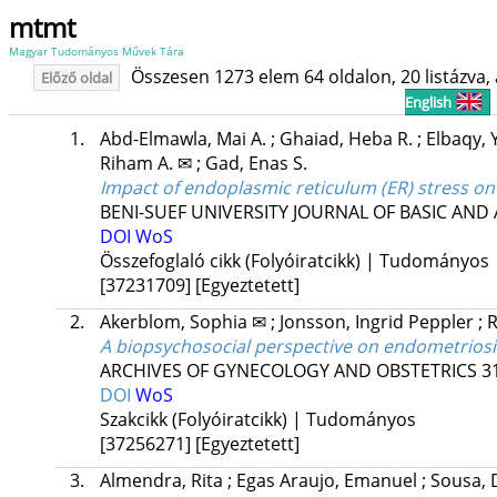
mtmt
Magyar Tudományos Művek Tára
Összesen 1273 elem 64 oldalon, 20 listázva, a
Előző oldal
English
1.
Abd-Elmawla, Mai A.
;
Ghaiad, Heba R.
;
Elbaqy,
Riham A. ✉
;
Gad, Enas S.
Impact of endoplasmic reticulum (ER) stress on 
BENI-SUEF UNIVERSITY JOURNAL OF BASIC AND 
DOI
WoS
Összefoglaló cikk (Folyóiratcikk) | Tudományos
[37231709]
[Egyeztetett]
2.
Akerblom, Sophia ✉
;
Jonsson, Ingrid Peppler
;
R
A biopsychosocial perspective on endometriosis:
ARCHIVES OF GYNECOLOGY AND OBSTETRICS
3
DOI
WoS
Szakcikk (Folyóiratcikk) | Tudományos
[37256271]
[Egyeztetett]
3.
Almendra, Rita
;
Egas Araujo, Emanuel
;
Sousa, 