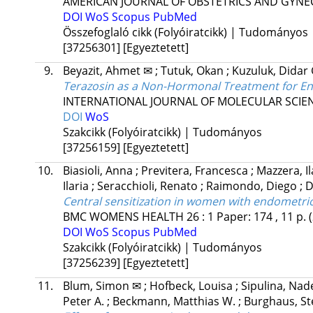
AMERICAN JOURNAL OF OBSTETRICS AND GYN
DOI
WoS
Scopus
PubMed
Összefoglaló cikk (Folyóiratcikk) | Tudományos
[37256301]
[Egyeztetett]
9.
Beyazit, Ahmet ✉
;
Tutuk, Okan
;
Kuzuluk, Didar
Terazosin as a Non-Hormonal Treatment for E
INTERNATIONAL JOURNAL OF MOLECULAR SCIE
DOI
WoS
Szakcikk (Folyóiratcikk) | Tudományos
[37256159]
[Egyeztetett]
10.
Biasioli, Anna
;
Previtera, Francesca
;
Mazzera, I
Ilaria
;
Seracchioli, Renato
;
Raimondo, Diego
;
D
Central sensitization in women with endometrios
BMC WOMENS HEALTH
26
:
1
Paper: 174 , 11 p.
DOI
WoS
Scopus
PubMed
Szakcikk (Folyóiratcikk) | Tudományos
[37256239]
[Egyeztetett]
11.
Blum, Simon ✉
;
Hofbeck, Louisa
;
Sipulina, Na
Peter A.
;
Beckmann, Matthias W.
;
Burghaus, St