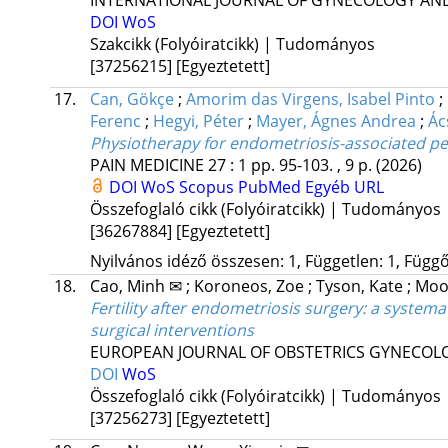
INTERNATIONAL JOURNAL OF GYNECOLOGY AND
DOI
WoS
Szakcikk (Folyóiratcikk) | Tudományos
[37256215]
[Egyeztetett]
17.
Can, Gökçe
;
Amorim das Virgens, Isabel Pinto
;
Ferenc
;
Hegyi, Péter
;
Mayer, Ágnes Andrea
;
Ác
Physiotherapy for endometriosis-associated pel
PAIN MEDICINE
27
:
1
pp. 95-103. , 9 p.
(2026)
DOI
WoS
Scopus
PubMed
Egyéb URL
Összefoglaló cikk (Folyóiratcikk) | Tudományos
[36267884]
[Egyeztetett]
Nyilvános idéző összesen: 1, Független: 1, Függő:
18.
Cao, Minh ✉
;
Koroneos, Zoe
;
Tyson, Kate
;
Moo
Fertility after endometriosis surgery: a system
surgical interventions
EUROPEAN JOURNAL OF OBSTETRICS GYNECOL
DOI
WoS
Összefoglaló cikk (Folyóiratcikk) | Tudományos
[37256273]
[Egyeztetett]