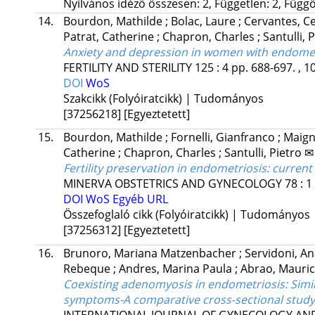
Nyilvános idéző összesen: 2, Független: 2, Függő:
14.
Bourdon, Mathilde
;
Bolac, Laure
;
Cervantes, Ce
Patrat, Catherine
;
Chapron, Charles
;
Santulli, 
Anxiety and depression in women with endometri
FERTILITY AND STERILITY
125
:
4
pp. 688-697. , 1
DOI
WoS
Szakcikk (Folyóiratcikk) | Tudományos
[37256218]
[Egyeztetett]
15.
Bourdon, Mathilde
;
Fornelli, Gianfranco
;
Maign
Catherine
;
Chapron, Charles
;
Santulli, Pietro ✉
Fertility preservation in endometriosis: curren
MINERVA OBSTETRICS AND GYNECOLOGY
78
:
1
DOI
WoS
Egyéb URL
Összefoglaló cikk (Folyóiratcikk) | Tudományos
[37256312]
[Egyeztetett]
16.
Brunoro, Mariana Matzenbacher
;
Servidoni, A
Rebeque
;
Andres, Marina Paula
;
Abrao, Mauri
Coexisting adenomyosis in endometriosis: Simila
symptoms-A comparative cross-sectional study