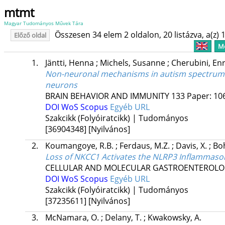
mtmt
Magyar Tudományos Művek Tára
Összesen 34 elem 2 oldalon, 20 listázva, a(z) 1
Előző oldal
Me
1.
Jäntti, Henna
;
Michels, Susanne
;
Cherubini, En
Non-neuronal mechanisms in autism spectrum di
neurons
BRAIN BEHAVIOR AND IMMUNITY
133
Paper: 1
DOI
WoS
Scopus
Egyéb URL
Szakcikk (Folyóiratcikk) | Tudományos
[36904348]
[Nyilvános]
2.
Koumangoye, R.B.
;
Ferdaus, M.Z.
;
Davis, X.
;
Bo
Loss of NKCC1 Activates the NLRP3 Inflammasome
CELLULAR AND MOLECULAR GASTROENTEROL
DOI
WoS
Scopus
Egyéb URL
Szakcikk (Folyóiratcikk) | Tudományos
[37235611]
[Nyilvános]
3.
McNamara, O.
;
Delany, T.
;
Kwakowsky, A.