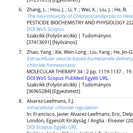
6.
Zhang, L.
;
Hou, J.
;
Li, Y.
;
Wei, X.
;
Liu, J.
;
He, B.
The neurotoxicity of Chlorantraniliprole to Hel
PESTICIDE BIOCHEMISTRY AND PHYSIOLOGY
22
DOI
WoS
Scopus
Szakcikk (Folyóiratcikk) | Tudományos
[37413691]
[Nyilvános]
7.
Zhao, Yang
;
Xie, Wen-Long
;
Liu, Yang
;
He, Jin-
Extracellular vesicle-based bumetanide delivery
chloride homeostasis
MOLECULAR THERAPY
34
:
2
pp. 1119-1137. , 19
DOI
WoS
Scopus
PubMed
Egyéb URL
Szakcikk (Folyóiratcikk) | Tudományos
[36965284]
[Egyeztetett]
8.
Alvarez-Leefmans, F.J.
Intracellular chloride regulation
In: Francisco, Javier Alvarez-Leefmans; Eric, Delp
London, Egyesült Királyság / Anglia :
Elsevier
(20
DOI
Scopus
Egyéb URL