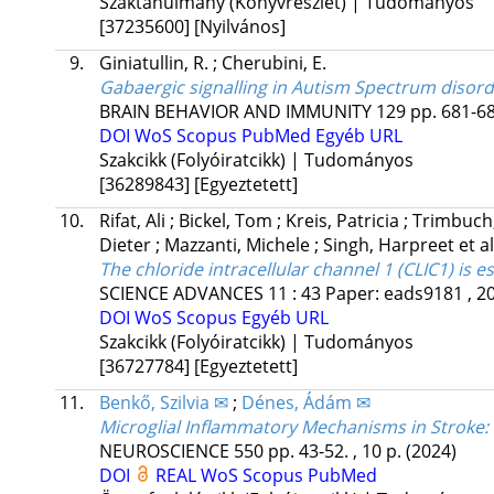
Szaktanulmány (Könyvrészlet) | Tudományos
[37235600]
[Nyilvános]
9.
Giniatullin, R.
;
Cherubini, E.
Gabaergic signalling in Autism Spectrum disorder
BRAIN BEHAVIOR AND IMMUNITY
129
pp. 681-68
DOI
WoS
Scopus
PubMed
Egyéb URL
Szakcikk (Folyóiratcikk) | Tudományos
[36289843]
[Egyeztetett]
10.
Rifat, Ali
;
Bickel, Tom
;
Kreis, Patricia
;
Trimbuch
Dieter
;
Mazzanti, Michele
;
Singh, Harpreet
et al
The chloride intracellular channel 1 (CLIC1) i
SCIENCE ADVANCES
11
:
43
Paper: eads9181 , 2
DOI
WoS
Scopus
Egyéb URL
Szakcikk (Folyóiratcikk) | Tudományos
[36727784]
[Egyeztetett]
11.
Benkő, Szilvia ✉
;
Dénes, Ádám ✉
Microglial Inflammatory Mechanisms in Stroke: Th
NEUROSCIENCE
550
pp. 43-52. , 10 p.
(2024)
DOI
REAL
WoS
Scopus
PubMed