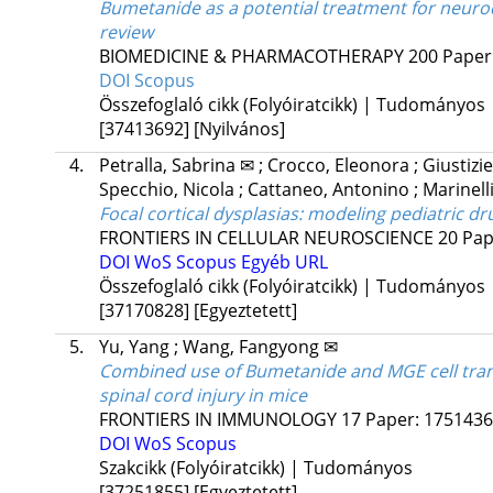
Bumetanide as a potential treatment for neur
review
BIOMEDICINE & PHARMACOTHERAPY
200
Paper
DOI
Scopus
Összefoglaló cikk (Folyóiratcikk) | Tudományos
[37413692]
[Nyilvános]
4.
Petralla, Sabrina ✉
;
Crocco, Eleonora
;
Giustizi
Specchio, Nicola
;
Cattaneo, Antonino
;
Marinelli
Focal cortical dysplasias: modeling pediatric d
FRONTIERS IN CELLULAR NEUROSCIENCE
20
Pap
DOI
WoS
Scopus
Egyéb URL
Összefoglaló cikk (Folyóiratcikk) | Tudományos
[37170828]
[Egyeztetett]
5.
Yu, Yang
;
Wang, Fangyong ✉
Combined use of Bumetanide and MGE cell trans
spinal cord injury in mice
FRONTIERS IN IMMUNOLOGY
17
Paper: 1751436 
DOI
WoS
Scopus
Szakcikk (Folyóiratcikk) | Tudományos
[37251855]
[Egyeztetett]