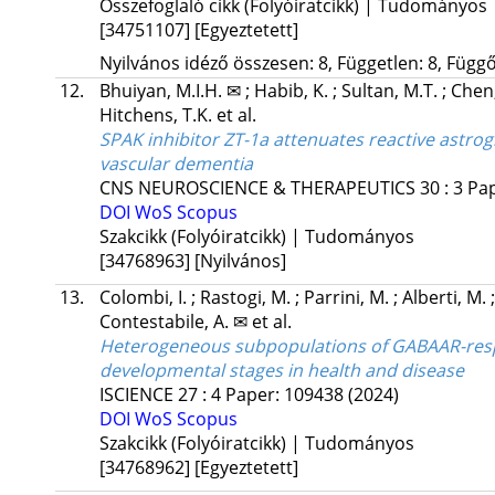
Összefoglaló cikk (Folyóiratcikk) | Tudományos
[34751107]
[Egyeztetett]
Nyilvános idéző összesen: 8, Független: 8, Függő:
12.
Bhuiyan, M.I.H. ✉
;
Habib, K.
;
Sultan, M.T.
;
Chen,
Hitchens, T.K.
et al.
SPAK inhibitor ZT-1a attenuates reactive astro
vascular dementia
CNS NEUROSCIENCE & THERAPEUTICS
30
:
3
Pa
DOI
WoS
Scopus
Szakcikk (Folyóiratcikk) | Tudományos
[34768963]
[Nyilvános]
13.
Colombi, I.
;
Rastogi, M.
;
Parrini, M.
;
Alberti, M.
Contestabile, A. ✉
et al.
Heterogeneous subpopulations of GABAAR-resp
developmental stages in health and disease
ISCIENCE
27
:
4
Paper: 109438
(2024)
DOI
WoS
Scopus
Szakcikk (Folyóiratcikk) | Tudományos
[34768962]
[Egyeztetett]