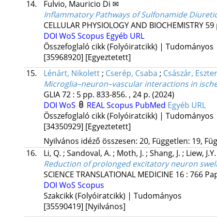
14.
Fulvio, Mauricio Di ✉
Inflammatory Pathways of Sulfonamide Diuretics
CELLULAR PHYSIOLOGY AND BIOCHEMISTRY
59
DOI
WoS
Scopus
Egyéb URL
Összefoglaló cikk (Folyóiratcikk) | Tudományos
[35968920]
[Egyeztetett]
15.
Lénárt, Nikolett
;
Cserép, Csaba
;
Császár, Eszte
Microglia–neuron–vascular interactions in isch
GLIA
72
:
5
pp. 833-856. , 24 p.
(2024)
DOI
WoS
REAL
Scopus
PubMed
Egyéb URL
Összefoglaló cikk (Folyóiratcikk) | Tudományos
[34350929]
[Egyeztetett]
Nyilvános idéző összesen: 20, Független: 19, Füg
16.
Li, Q.
;
Sandoval, A.
;
Moth, J.
;
Shang, J.
;
Liew, J.Y
Reduction of prolonged excitatory neuron swell
SCIENCE TRANSLATIONAL MEDICINE
16
:
766
Pa
DOI
WoS
Scopus
Szakcikk (Folyóiratcikk) | Tudományos
[35590419]
[Nyilvános]