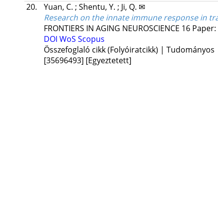
20.
Yuan, C.
;
Shentu, Y.
;
Ji, Q. ✉
Research on the innate immune response in tra
FRONTIERS IN AGING NEUROSCIENCE
16
Paper:
DOI
WoS
Scopus
Összefoglaló cikk (Folyóiratcikk) | Tudományos
[35696493]
[Egyeztetett]