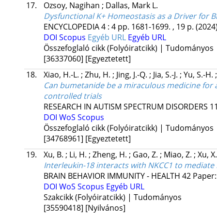
17.
Ozsoy, Nagihan
;
Dallas, Mark L.
Dysfunctional K+ Homeostasis as a Driver for B
ENCYCLOPEDIA
4
:
4
pp. 1681-1699. , 19 p.
(2024
DOI
Scopus
Egyéb URL
Egyéb URL
Összefoglaló cikk (Folyóiratcikk) | Tudományos
[36337060]
[Egyeztetett]
18.
Xiao, H.-L.
;
Zhu, H.
;
Jing, J.-Q.
;
Jia, S.-J.
;
Yu, S.-H.
Can bumetanide be a miraculous medicine for 
controlled trials
RESEARCH IN AUTISM SPECTRUM DISORDERS
1
DOI
WoS
Scopus
Összefoglaló cikk (Folyóiratcikk) | Tudományos
[34768961]
[Egyeztetett]
19.
Xu, B.
;
Li, H.
;
Zheng, H.
;
Gao, Z.
;
Miao, Z.
;
Xu, X
Interleukin-18 interacts with NKCC1 to mediate 
BRAIN BEHAVIOR IMMUNITY - HEALTH
42
Paper
DOI
WoS
Scopus
Egyéb URL
Szakcikk (Folyóiratcikk) | Tudományos
[35590418]
[Nyilvános]