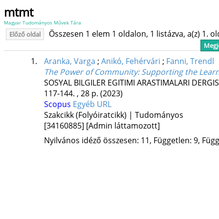
mtmt
Magyar Tudományos Művek Tára
Összesen 1 elem 1 oldalon, 1 listázva, a(z) 1. o
Előző oldal
Megje
1.
Aranka, Varga
;
Anikó, Fehérvári
;
Fanni, Trendl
The Power of Community: Supporting the Learn
SOSYAL BILGILER EGITIMI ARASTIMALARI DERGI
117-144. , 28 p.
(2023)
Scopus
Egyéb URL
Szakcikk (Folyóiratcikk) | Tudományos
[34160885]
[Admin láttamozott]
Nyilvános idéző összesen: 11, Független: 9, Függő