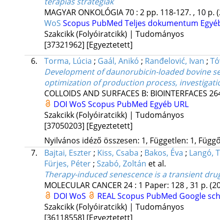
terápiás stratégiák
MAGYAR ONKOLÓGIA
70
:
2
pp. 118-127. , 10 p.
WoS
Scopus
PubMed
Teljes dokumentum
Egyé
Szakcikk (Folyóiratcikk) | Tudományos
[37321962]
[Egyeztetett]
6.
Torma, Lúcia
;
Gaál, Anikó
;
Ranđelović, Ivan
;
Tó
Development of daunorubicin-loaded bovine ser
optimization of production process, investigation
COLLOIDS AND SURFACES B: BIOINTERFACES
26
DOI
WoS
Scopus
PubMed
Egyéb URL
Szakcikk (Folyóiratcikk) | Tudományos
[37050203]
[Egyeztetett]
Nyilvános idéző összesen: 1, Független: 1, Függő:
7.
Bajtai, Eszter
;
Kiss, Csaba
;
Bakos, Éva
;
Langó, 
Fürjes, Péter
;
Szabó, Zoltán
et al.
Therapy-induced senescence is a transient dru
MOLECULAR CANCER
24
:
1
Paper: 128 , 31 p.
(2
DOI
WoS
REAL
Scopus
PubMed
Google sc
Szakcikk (Folyóiratcikk) | Tudományos
[36118558]
[Egyeztetett]