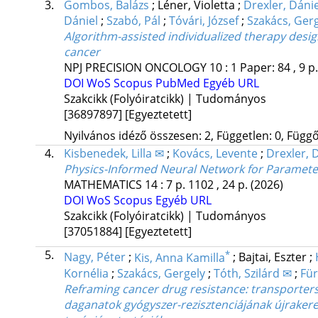
3.
Gombos, Balázs
;
Léner, Violetta
;
Drexler, Dáni
Dániel
;
Szabó, Pál
;
Tóvári, József
;
Szakács, Ger
Algorithm-assisted individualized therapy desig
cancer
NPJ PRECISION ONCOLOGY
10
:
1
Paper: 84 , 9 p
DOI
WoS
Scopus
PubMed
Egyéb URL
Szakcikk (Folyóiratcikk) | Tudományos
[36897897]
[Egyeztetett]
Nyilvános idéző összesen: 2, Független: 0, Függő:
4.
Kisbenedek, Lilla ✉
;
Kovács, Levente
;
Drexler, 
Physics-Informed Neural Network for Paramete
MATHEMATICS
14
:
7
p. 1102 , 24 p.
(2026)
DOI
WoS
Scopus
Egyéb URL
Szakcikk (Folyóiratcikk) | Tudományos
[37051884]
[Egyeztetett]
5.
*
Nagy, Péter
;
Kis, Anna Kamilla
;
Bajtai, Eszter
;
Kornélia
;
Szakács, Gergely
;
Tóth, Szilárd ✉
;
Für
Reframing cancer drug resistance: transporters,
daganatok gyógyszer-rezisztenciájának újrakeret