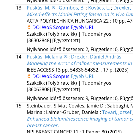
Nyilvános idéző összesen: 1, Független: 1, Függő:
13.
Puskás, M. ✉
;
Gombos, B.
;
Kovács, L.
;
Drexler, 
Mixed-effects Model Fitting Based on in vivo D
ACTA POLYTECHNICA HUNGARICA
22
:
10
pp. 47
DOI
WoS
Scopus
Egyéb URL
Szakcikk (Folyóiratcikk) | Tudományos
[36302848]
[Egyeztetett]
Nyilvános idéző összesen: 2, Független: 0, Függő:
14.
Puskás, Melánia ✉
;
Drexler, Dániel András
Modeling the error of caliper measurements in
IEEE ACCESS
13
pp. 54836-54852. , 17 p.
(2025)
DOI
WoS
Scopus
Egyéb URL
Szakcikk (Folyóiratcikk) | Tudományos
[36063808]
[Egyeztetett]
Nyilvános idéző összesen: 9, Független: 0, Függő:
15.
Steinbauer, Silvia
;
Cowles, Jamie D
;
Sabbaghi,
Marina
;
Laimer-Gruber, Daniela
;
Tovari, Jozsef
Enhanced bioluminescence imaging of tumor cel
breast cancer.
NPJ BREAST CANCER
11
:
1
Paper: 80
(2025)