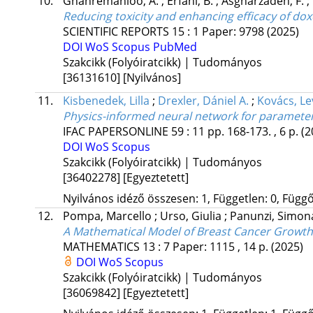
10.
Ghahremanloo, A.
;
Erfani, B.
;
Asgharzadeh, F.
;
Reducing toxicity and enhancing efficacy of do
SCIENTIFIC REPORTS
15
:
1
Paper: 9798
(2025)
DOI
WoS
Scopus
PubMed
Szakcikk (Folyóiratcikk) | Tudományos
[36131610]
[Nyilvános]
11.
Kisbenedek, Lilla
;
Drexler, Dániel A.
;
Kovács, Le
Physics-informed neural network for parameter
IFAC PAPERSONLINE
59
:
11
pp. 168-173. , 6 p.
(2
DOI
WoS
Scopus
Szakcikk (Folyóiratcikk) | Tudományos
[36402278]
[Egyeztetett]
Nyilvános idéző összesen: 1, Független: 0, Függő:
12.
Pompa, Marcello
;
Urso, Giulia
;
Panunzi, Simo
A Mathematical Model of Breast Cancer Growt
MATHEMATICS
13
:
7
Paper: 1115 , 14 p.
(2025)
DOI
WoS
Scopus
Szakcikk (Folyóiratcikk) | Tudományos
[36069842]
[Egyeztetett]