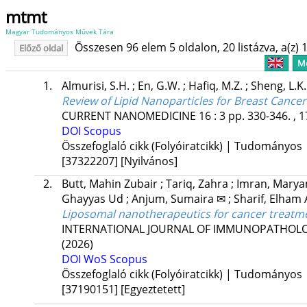
mtmt
Magyar Tudományos Művek Tára
Összesen 96 elem 5 oldalon, 20 listázva, a(z) 1
Előző oldal
Me
1.
Almurisi, S.H.
;
En, G.W.
;
Hafiq, M.Z.
;
Sheng, L.K
Review of Lipid Nanoparticles for Breast Cance
CURRENT NANOMEDICINE
16
:
3
pp. 330-346. , 1
DOI
Scopus
Összefoglaló cikk (Folyóiratcikk) | Tudományos
[37322207]
[Nyilvános]
2.
Butt, Mahin Zubair
;
Tariq, Zahra
;
Imran, Mary
Ghayyas Ud
;
Anjum, Sumaira ✉
;
Sharif, Elham 
Liposomal nanotherapeutics for cancer treatm
INTERNATIONAL JOURNAL OF IMMUNOPATHO
(2026)
DOI
WoS
Scopus
Összefoglaló cikk (Folyóiratcikk) | Tudományos
[37190151]
[Egyeztetett]