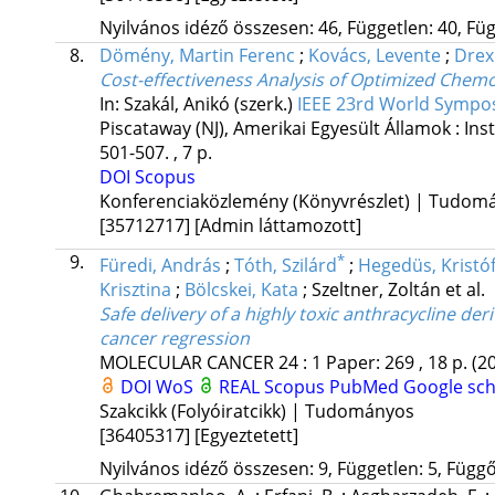
Nyilvános idéző összesen: 46, Független: 40, Füg
8.
Dömény, Martin Ferenc
;
Kovács, Levente
;
Drex
Cost-effectiveness Analysis of Optimized Che
In: Szakál, Anikó (szerk.)
IEEE 23rd World Sympos
Piscataway (NJ), Amerikai Egyesült Államok :
Ins
501-507. , 7 p.
DOI
Scopus
Konferenciaközlemény (Könyvrészlet) | Tudom
[35712717]
[Admin láttamozott]
9.
*
Füredi, András
;
Tóth, Szilárd
;
Hegedüs, Kristó
Krisztina
;
Bölcskei, Kata
;
Szeltner, Zoltán
et al.
Safe delivery of a highly toxic anthracycline d
cancer regression
MOLECULAR CANCER
24
:
1
Paper: 269 , 18 p.
(2
DOI
WoS
REAL
Scopus
PubMed
Google sch
Szakcikk (Folyóiratcikk) | Tudományos
[36405317]
[Egyeztetett]
Nyilvános idéző összesen: 9, Független: 5, Függő: