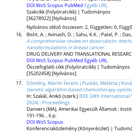
DOI
WoS
Scopus
PubMed
Egyéb URL
Szakcikk (Folyóiratcikk) | Tudományos
[36278922]
[Nyilvános]
Nyilvános idéző összesen: 2, Független: 0, Függő:
16.
Bisht, A.
;
Avinash, D.
;
Sahu, K.K.
;
Patel, P.
;
Das
A comprehensive review on doxorubicin: mechanis
nanoformulations in breast cancer
DRUG DELIVERY AND TRANSLATIONAL RESEAR
DOI
WoS
Scopus
PubMed
Egyéb URL
Összefoglaló cikk (Folyóiratcikk) | Tudományos
[35202458]
[Nyilvános]
17.
Dömény, Martin Ferenc
;
Puskás, Melánia
;
Ková
Genetic algorithm-based chemotherapy optimiza
In: Szakál, Anikó (szerk.)
IEEE 24th International
2024) : Proceedings
Danvers (MA), Amerikai Egyesült Államok :
Insti
191-196. , 6 p.
DOI
WoS
Scopus
Konferenciaközlemény (Könyvrészlet) | Tudom