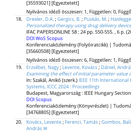
[35593021]
[Egyeztetett]
Nyilvános idéző összesen: 1, Független: 0, Függő:
18.
Drexler, D.A.
;
Gergics, B.
;
Puskás, M.
;
Haidegger
Personalized therapy using drug delivery devic
IFAC PAPERSONLINE
58
:
24
pp. 550-555. , 6 p.
(2
DOI
WoS
Scopus
Konferenciaközlemény (Folyóiratcikk) | Tudom
[35660508]
[Egyeztetett]
Nyilvános idéző összesen: 6, Független: 1, Függő:
19.
Erzsébet, Nagy
;
Levente, Kovács
;
Dániel, Andrá
Examining the effect of initial parameter value
In: Szakál, Anikó (szerk.)
IEEE 11th Internationa
Systems, ICCC 2024 : Proceedings
Budapest, Magyarország :
IEEE Hungary Section
DOI
Scopus
Konferenciaközlemény (Könyvrészlet) | Tudom
[34768805]
[Egyeztetett]
20.
Kovács, Levente
;
Ferenci, Tamás
;
Gombos, Bal
András ✉