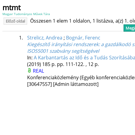
mtmt
Magyar Tudományos Művek Tára
Összesen 1 elem 1 oldalon, 1 listázva, a(z) 1. o
Előző oldal
Megje
1.
Strelicz, Andrea
;
Bognár, Ferenc
Kiegészítő irányítási rendszerek: a gazdálkodó 
ISO55001 szabvány segítségével
In:
A Karbantartás az Idő és a Tudás Szorításá
(2019)
185 p.
pp. 111-122. , 12 p.
REAL
Konferenciaközlemény (Egyéb konferenciaköz
[30647557]
[Admin láttamozott]