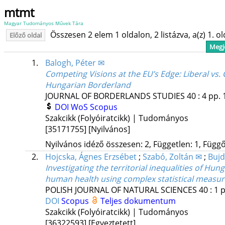
mtmt
Magyar Tudományos Művek Tára
Összesen 2 elem 1 oldalon, 2 listázva, a(z) 1. o
Előző oldal
Megje
1.
Balogh, Péter ✉
Competing Visions at the EU’s Edge: Liberal vs.
Hungarian Borderland
JOURNAL OF BORDERLANDS STUDIES
40
:
4
pp. 
DOI
WoS
Scopus
Szakcikk (Folyóiratcikk) | Tudományos
[35171755]
[Nyilvános]
Nyilvános idéző összesen: 2, Független: 1, Függő:
2.
Hojcska, Ágnes Erzsébet
;
Szabó, Zoltán ✉
;
Bujd
Investigating the territorial inequalities of Hun
human health using complex statistical measu
POLISH JOURNAL OF NATURAL SCIENCES
40
:
1
p
DOI
Scopus
Teljes dokumentum
Szakcikk (Folyóiratcikk) | Tudományos
[36322593]
[Egyeztetett]