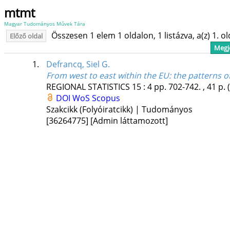
mtmt
Magyar Tudományos Művek Tára
Összesen 1 elem 1 oldalon, 1 listázva, a(z) 1. o
Előző oldal
Megje
1.
Defrancq, Siel G.
From west to east within the EU: the patterns o
REGIONAL STATISTICS
15
:
4
pp. 702-742. , 41 p.
DOI
WoS
Scopus
Szakcikk (Folyóiratcikk) | Tudományos
[36264775]
[Admin láttamozott]