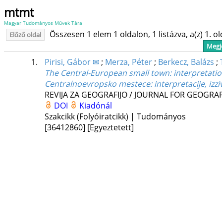
mtmt
Magyar Tudományos Művek Tára
Összesen 1 elem 1 oldalon, 1 listázva, a(z) 1. o
Előző oldal
Megje
1.
Pirisi, Gábor ✉
;
Merza, Péter
;
Berkecz, Balázs
;
The Central-European small town: interpretation
Centralnoevropsko mestece: interpretacije, izz
REVIJA ZA GEOGRAFIJO / JOURNAL FOR GEOGRA
DOI
Kiadónál
Szakcikk (Folyóiratcikk) | Tudományos
[36412860]
[Egyeztetett]