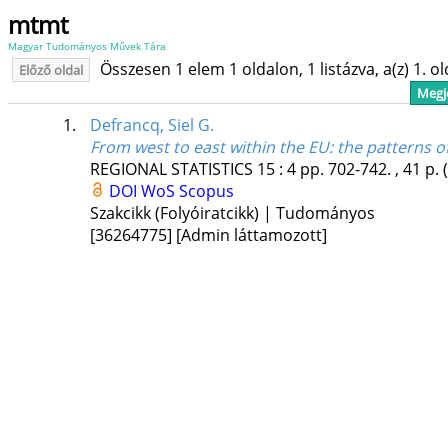
mtmt
Magyar Tudományos Művek Tára
Összesen 1 elem 1 oldalon, 1 listázva, a(z) 1. o
Előző oldal
Megje
1.
Defrancq, Siel G.
From west to east within the EU: the patterns o
REGIONAL STATISTICS
15
:
4
pp. 702-742. , 41 p.
DOI
WoS
Scopus
Szakcikk (Folyóiratcikk) | Tudományos
[36264775]
[Admin láttamozott]